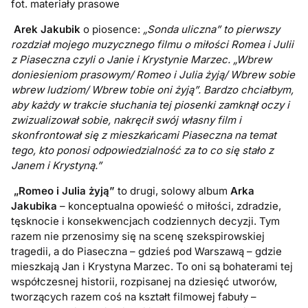
fot. materiały prasowe
Arek Jakubik
o piosence:
„Sonda uliczna” to pierwszy
rozdział mojego muzycznego filmu o miłości Romea i Julii
z Piaseczna czyli o Janie i Krystynie Marzec. „Wbrew
doniesieniom prasowym/ Romeo i Julia żyją/ Wbrew sobie
wbrew ludziom/ Wbrew tobie oni żyją”. Bardzo chciałbym,
aby każdy w trakcie słuchania tej piosenki zamknął oczy i
zwizualizował sobie, nakręcił swój własny film i
skonfrontował się z mieszkańcami Piaseczna na temat
tego, kto ponosi odpowiedzialność za to co się stało z
Janem i Krystyną.”
„Romeo i Julia żyją”
to drugi, solowy album
Arka
Jakubika
– konceptualna opowieść o miłości, zdradzie,
tęsknocie i konsekwencjach codziennych decyzji. Tym
razem nie przenosimy się na scenę szekspirowskiej
tragedii, a do Piaseczna – gdzieś pod Warszawą – gdzie
mieszkają Jan i Krystyna Marzec. To oni są bohaterami tej
współczesnej historii, rozpisanej na dziesięć utworów,
tworzących razem coś na kształt filmowej fabuły –