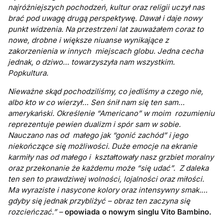
najróżniejszych pochodzeń, kultur oraz religii uczył nas
brać pod uwagę drugą perspektywę. Dawał i daje nowy
punkt widzenia. Na przestrzeni lat zauważałem coraz to
nowe, drobne i większe niuanse wynikające z
zakorzenienia w innych miejscach globu. Jedna cecha
jednak, o dziwo… towarzyszyła nam wszystkim.
Popkultura.
Nieważne skąd pochodziliśmy, co jedliśmy a czego nie,
albo kto w co wierzył… Sen śnił nam się ten sam…
amerykański. Określenie “Americano” w moim rozumieniu
reprezentuje pewien dualizm i spór sam w sobie.
Nauczano nas od małego jak “gonić zachód” i jego
niekończące się możliwości. Duże emocje na ekranie
karmiły nas od małego i kształtowały nasz grzbiet moralny
oraz przekonanie że każdemu może “się udać”. Z daleka
ten sen to prawdziwej wolności, lojalności oraz miłości.
Ma wyraziste i nasycone kolory oraz intensywny smak.…
gdyby się jednak przybliżyć – obraz ten zaczyna się
rozcieńczać.” –
opowiada
o nowym singlu Vito Bambino.