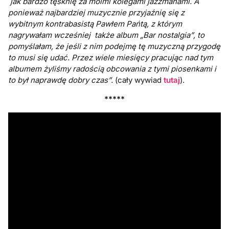
jak bardzo tęsknię za moimi kolegami jazzmanami. A
ponieważ najbardziej muzycznie przyjaźnię się z
wybitnym kontrabasistą Pawłem Pańtą, z którym
nagrywałam wcześniej także album „Bar nostalgia”, to
pomyślałam, że jeśli z nim podejmę tę muzyczną przygodę
to musi się udać. Przez wiele miesięcy pracując nad tym
albumem żyliśmy radością obcowania z tymi piosenkami i
to był naprawdę dobry czas”.
(cały wywiad
tutaj
).
*****