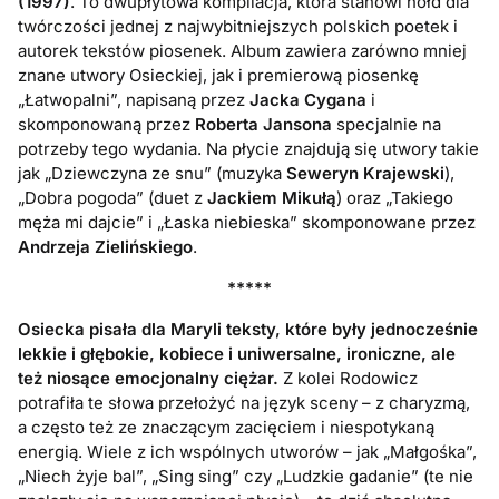
(1997)
. T
o dwupłytowa kompilacja, która stanowi hołd dla
twórczości jednej z najwybitniejszych polskich poetek i
autorek tekstów piosenek.
Album zawiera zarówno mniej
znane utwory Osieckiej, jak i premierową piosenkę
„Łatwopalni”, napisaną przez
Jacka Cygana
i
skomponowaną przez
Roberta Jansona
specjalnie na
potrzeby tego wydania. Na płycie znajdują się utwory takie
jak „Dziewczyna ze snu” (muzyka
Seweryn Krajewski
),
„Dobra pogoda” (duet z
Jackiem Mikułą
) oraz „Takiego
męża mi dajcie” i „Łaska niebieska” skomponowane przez
Andrzeja Zielińskiego
.
*****
Osiecka pisała dla Maryli teksty, które były jednocześnie
lekkie i głębokie, kobiece i uniwersalne, ironiczne, ale
też niosące emocjonalny ciężar.
Z kolei Rodowicz
potrafiła te słowa przełożyć na język sceny – z charyzmą,
a często też ze znaczącym zacięciem i niespotykaną
energią. Wiele z ich wspólnych utworów – jak „Małgośka”,
„Niech żyje bal”, „Sing sing” czy „Ludzkie gadanie” (te nie