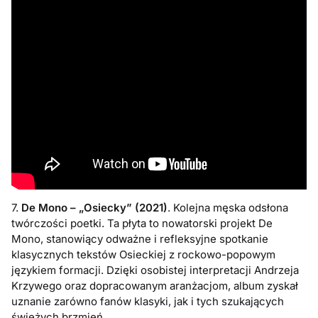
7.
De Mono – „Osiecky” (2021)
. Kolejna męska odsłona
twórczości poetki. Ta płyta to nowatorski projekt De
Mono, stanowiący odważne i refleksyjne spotkanie
klasycznych tekstów Osieckiej z rockowo-popowym
językiem formacji. Dzięki osobistej interpretacji Andrzeja
Krzywego oraz dopracowanym aranżacjom, album zyskał
uznanie zarówno fanów klasyki, jak i tych szukających
świeżych brzmień.