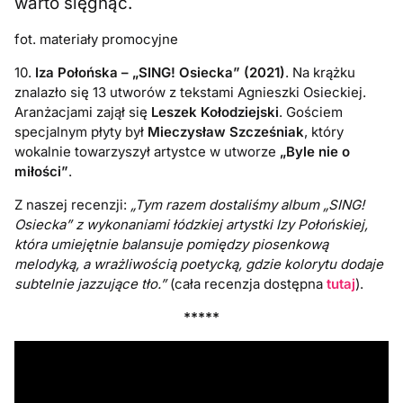
warto sięgnąć.
fot. materiały promocyjne
10.
Iza Połońska – „SING! Osiecka” (2021)
. Na krążku
znalazło się 13 utworów z tekstami Agnieszki Osieckiej.
Aranżacjami zajął się
Leszek Kołodziejski
. Gościem
specjalnym płyty był
Mieczysław Szcześniak
, który
wokalnie towarzyszył artystce w utworze
„Byle nie o
miłości”
.
Z naszej recenzji:
„Tym razem dostaliśmy album „SING!
Osiecka” z wykonaniami łódzkiej artystki Izy Połońskiej,
która umiejętnie balansuje pomiędzy piosenkową
melodyką, a wrażliwością poetycką, gdzie kolorytu dodaje
subtelnie jazzujące tło.”
(cała recenzja dostępna
tutaj
).
*****