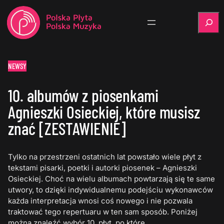
Szukaj
NEWSY
10. albumów z piosenkami
Agnieszki Osieckiej, które musisz
znać [ZESTAWIENIE]
Tylko na przestrzeni ostatnich lat powstało wiele płyt z
tekstami pisarki, poetki i autorki piosenek – Agnieszki
Osieckiej. Choć na wielu albumach powtarzają się te same
utwory, to dzięki indywidualnemu podejściu wykonawców
każda interpretacja wnosi coś nowego i nie pozwala
traktować tego repertuaru w ten sam sposób. Poniżej
można znaleźć wybór 10. płyt, po które…