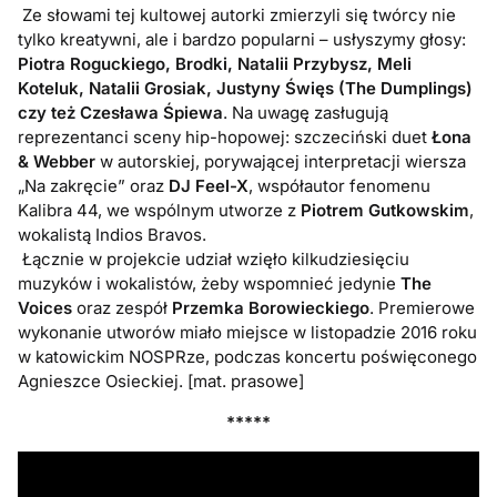
Ze słowami tej kultowej autorki zmierzyli się twórcy nie
tylko kreatywni, ale i bardzo popularni – usłyszymy głosy:
Piotra Roguckiego, Brodki, Natalii Przybysz, Meli
Koteluk, Natalii Grosiak, Justyny Święs (The Dumplings)
czy też Czesława Śpiewa
. Na uwagę zasługują
reprezentanci sceny hip-hopowej: szczeciński duet
Łona
& Webber
w autorskiej, porywającej interpretacji wiersza
„Na zakręcie” oraz
DJ Feel-X
, współautor fenomenu
Kalibra 44, we wspólnym utworze z
Piotrem Gutkowskim
,
wokalistą Indios Bravos.
Łącznie w projekcie udział wzięło kilkudziesięciu
muzyków i wokalistów, żeby wspomnieć jedynie
The
Voices
oraz zespół
Przemka Borowieckiego
. Premierowe
wykonanie utworów miało miejsce w listopadzie 2016 roku
w katowickim NOSPRze, podczas koncertu poświęconego
Agnieszce Osieckiej. [mat. prasowe]
*****