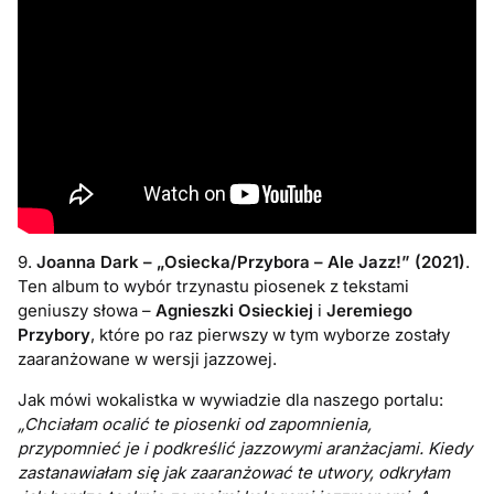
9.
Joanna Dark – „Osiecka/Przybora – Ale Jazz!” (2021)
.
Ten album to wyb
ó
r trzynastu piosenek z tekstami
geniuszy słowa –
Agnieszki
Osieckiej
i
Jeremiego
Przybory
, kt
ó
re po raz pierwszy w tym wyborze został
y
zaaran
żowane w wersji jazzowej.
Jak mówi wokalistka w wywiadzie dla naszego portalu:
„Chciałam ocalić te piosenki od zapomnienia,
przypomnieć je i podkreślić jazzowymi aranżacjami. Kiedy
zastanawiałam się jak zaaranżować te utwory, odkryłam