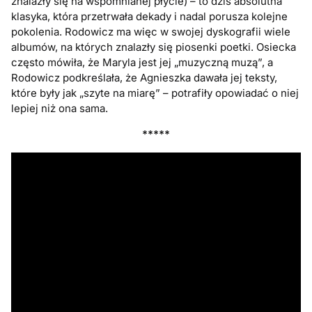
znalazły się na wspomnianej płycie) – to dziś absolutna
klasyka, która przetrwała dekady i nadal porusza kolejne
pokolenia. Rodowicz ma więc w swojej dyskografii wiele
albumów, na których znalazły się piosenki poetki. Osiecka
często mówiła, że Maryla jest jej „muzyczną muzą”, a
Rodowicz podkreślała, że Agnieszka dawała jej teksty,
które były jak „szyte na miarę” – potrafiły opowiadać o niej
lepiej niż ona sama.
*****