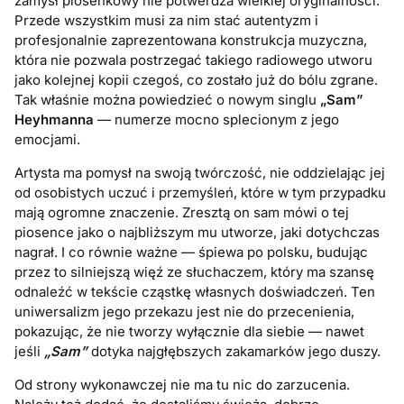
zamysł piosenkowy nie potwerdza wielkiej oryginalności.
Przede wszystkim musi za nim stać autentyzm i
profesjonalnie zaprezentowana konstrukcja muzyczna,
która nie pozwala postrzegać takiego radiowego utworu
jako kolejnej kopii czegoś, co zostało już do bólu zgrane.
Tak właśnie można powiedzieć o nowym singlu
„Sam”
Heyhmanna
— numerze mocno splecionym z jego
emocjami.
Artysta ma pomysł na swoją twórczość, nie oddzielając jej
od osobistych uczuć i przemyśleń, które w tym przypadku
mają ogromne znaczenie. Zresztą on sam mówi o tej
piosence jako o najbliższym mu utworze, jaki dotychczas
nagrał. I co równie ważne — śpiewa po polsku, budując
przez to silniejszą więź ze słuchaczem, który ma szansę
odnaleźć w tekście cząstkę własnych doświadczeń. Ten
uniwersalizm jego przekazu jest nie do przecenienia,
pokazując, że nie tworzy wyłącznie dla siebie — nawet
jeśli
„Sam”
dotyka najgłębszych zakamarków jego duszy.
Od strony wykonawczej nie ma tu nic do zarzucenia.