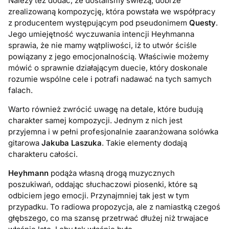
Należy też dodać, że dostaliśmy świeżą, dobrze
zrealizowaną kompozycję, która powstała we współpracy
z producentem występującym pod pseudonimem
Questy
.
Jego umiejętność wyczuwania intencji Heyhmanna
sprawia, że nie mamy wątpliwości, iż to utwór ściśle
powiązany z jego emocjonalnością. Właściwie możemy
mówić o sprawnie działającym duecie, który doskonale
rozumie wspólne cele i potrafi nadawać na tych samych
falach.
Warto również zwrócić uwagę na detale, które budują
charakter samej kompozycji. Jednym z nich jest
przyjemna i w pełni profesjonalnie zaaranżowana solówka
gitarowa
Jakuba Laszuka
. Takie elementy dodają
charakteru całości.
Heyhmann
podąża własną drogą muzycznych
poszukiwań, oddając słuchaczowi piosenki, które są
odbiciem jego emocji. Przynajmniej tak jest w tym
przypadku. To radiowa propozycja, ale z namiastką czegoś
głębszego, co ma szansę przetrwać dłużej niż trwajace