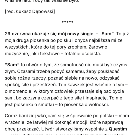
właśnie lato. I oby tak właśnie było.
[rec. Łukasz Dębowski]
*****
29 czerwca ukazuje się mój nowy singiel – „Sam”.
To już
moja druga piosenka po polsku i chyba najbliższa mi ze
wszystkich, które do tej pory zrobiłem. Zarówno
muzycznie, jak i tekstowo – totalnie osobista.
“Sam”
to utwór o tym, że samotność nie musi być czymś
złym. Czasami trzeba pobyć samemu, żeby poukładać
sobie różne rzeczy, poznać siebie na nowo, odzyskać
spokój, siłę i przestrzeń. Ten kawałek jest właśnie o tym –
o momencie, w którym człowiek przestaje się bać bycia
sam, bo zaczyna czerpać z tego siłę i inspirację. To nie
jest piosenka o smutku – to piosenka o wolności.
Coraz bardziej wkręcam się w śpiewanie po polsku – mam
wrażenie, że łatwiej mi dotknąć emocji, które naprawdę
chcę przekazać. Utwór stworzyliśmy wspólnie z
Questim