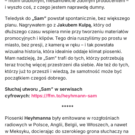
– moim ulubionym, niesamowicie zdolnym producentem –
i wyszło coś, z czego jestem naprawdę dumny.
Teledysk do
„Sam”
powstał spontanicznie, bez większego
planu. Nagrywałem go z
Jakubem Kulpą
, który od
dłuższego czasu wspiera mnie przy tworzeniu materiałów
promocyjnych i klipów. Tego dnia ruszyliśmy po prostu w
miasto, bez presji, z kamerą w ręku – i tak powstała
wizualna historia, która idealnie oddaje klimat piosenki.
Mam nadzieję, że „Sam” trafi do tych, którzy potrzebują
teraz trochę więcej przestrzeni dla siebie. Ale też do tych,
którzy już to przeszli i wiedzą, że samotność może być
początkiem czegoś dobrego.
Słuchaj utworu „Sam” w serwisach
cyfrowych:
https://ffm.to/heyhmann-sam
*****
Piosenki
Heyhmanna
były emitowane w rozgłośniach
radiowych w Polsce, Anglii, Belgii, we Włoszech, a nawet
w Meksyku, docierając do szerokiego grona słuchaczy na