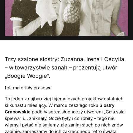
Trzy szalone siostry: Zuzanna, Irena i Cecylia
– w towarzystwie
sanah
– prezentują utwór
„Boogie Woogie”.
fot. materiały prasowe
To jeden z najbardziej tajemniczych projektów ostatnich
kilkunastu miesięcy. W marcu zeszłego roku
Siostry
Grabowskie
podbiły serca słuchaczy utworem „Cała sala
śpiewa” i… zniknęły. Gdzie były i co robiły – tego nie
wiemy i pytać nie śmiemy, ale zanim słuch po nich znów
zaginie, zapraszamy do ich zakręconego retro świata!