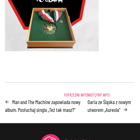
Man and The Machine zapowiada nowy
Daria ze Śląska z nowym
←
album. Posłuchaj singla „Też tak masz?”
utworem „Aureola”
→