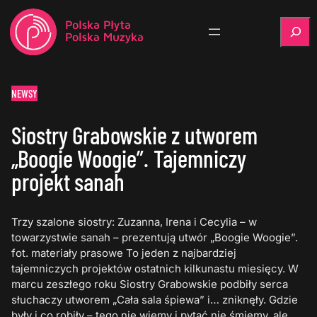
Szukaj
NEWSY
Siostry Grabowskie z utworem
„Boogie Woogie”. Tajemniczy
projekt sanah
Trzy szalone siostry: Zuzanna, Irena i Cecylia – w
towarzystwie sanah – prezentują utwór „Boogie Woogie”.
fot. materiały prasowe To jeden z najbardziej
tajemniczych projektów ostatnich kilkunastu miesięcy. W
marcu zeszłego roku Siostry Grabowskie podbiły serca
słuchaczy utworem „Cała sala śpiewa” i… zniknęły. Gdzie
były i co robiły – tego nie wiemy i pytać nie śmiemy, ale…