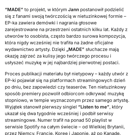
“MADE”
to projekt, w którym
Jann
postanowił podzielić
się z fanami swoją twórczością w nietuzinkowej formie –
EP-ka zawiera demówki i nagrania głosowe
zarejestrowane na przestrzeni ostatnich kilku lat. Każdy z
utworów to osobista, często bardzo surowa kompozycja,
która nigdy wcześniej nie trafiła na żadne oficjalne
wydawnictwo artysty. Dzięki
„MADE”
słuchacze mają
okazję zajrzeć za kulisy jego twórczego procesu i
usłyszeć muzykę w jej najbardziej pierwotnej postaci.
Proces publikacji materiału był nietypowy – każdy utwór z
EP-ki pojawiał się na platformach streamingowych dzień
po dniu, bez zapowiedzi czy teaserów. Ten nietuzinkowy
sposób premiery pozwolił odbiorcom odkrywać muzykę
stopniowo, w tempie wyznaczonym przez samego artystę.
Wyjątek stanowił pierwszy singiel
“Listen to me”
, który
ukazał się dwa tygodnie wcześniej i podbił serwisy
streamingowe. Numer trafił na ponad 50 playlist w
serwisie Spotify na całym świecie – od Wielkiej Brytanii,
przez Niemcy, Francję, Koreę i Japonię, aż po Kanadę,