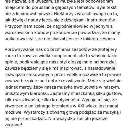
nie nazwał, ale uważam, że muzyka jest odpowiednim
miejscem do poruszania głębszych tematów. Byle tekst
nie zdominował muzyki. Niektórzy zwracali uwagę na to,
jak dźwięki natury łączą się z dźwiękami instrumentów.
Przypominam sobie, że nagłośnieniowiec w jednym z
warszawskich klubów po koncercie powiedział, że mamy
unikatowy styl i, że nie słyszał jeszcze takiego zespołu.
Porównywanie nas do brzmienia zespołów ze złotej ery
rocka to zawsze wielki komplement, ale to właśnie takie
opinie, podkreślające nasz styl cieszą mnie najbardziej.
Zawsze będziemy się kimś inspirować, a naśladowanie
rozwiązań stosowanych przez wielkie nazwiska to prawie
zawsze bezpieczne i dobre rozwiązanie. Mnie się właśnie
jednak marzy, żeby nasza muzyka ewoluowała w naszym,
unikatowym kierunku. Jesteśmy mieszkanką kilku gustów,
kilku wrażliwości, kilku kreatywności. Wydaje mi się, że
stworzenie unikalnego brzmienia w XXI wieku jest nadal
możliwe. Wystarczy z otwartą głową podążać za muzyką i
jej nie przeszkadzać. Nie wszystko zostało jeszcze
zagrane!