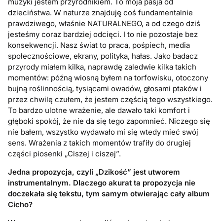
muzyki jestem przyrodnikiem. To moja pasja od
dzieciństwa. W naturze znajduję coś fundamentalnie
prawdziwego, właśnie NATURALNEGO, a od czego dziś
jesteśmy coraz bardziej odcięci. I to nie pozostaje bez
konsekwencji. Nasz świat to praca, pośpiech, media
społecznościowe, ekrany, polityka, hałas. Jako badacz
przyrody miałem kilka, naprawdę zaledwie kilka takich
momentów: późną wiosną byłem na torfowisku, otoczony
bujną roślinnością, tysiącami owadów, głosami ptaków i
przez chwilę czułem, że jestem częścią tego wszystkiego.
To bardzo ulotne wrażenie, ale dawało taki komfort i
głęboki spokój, że nie da się tego zapomnieć. Niczego się
nie bałem, wszystko wydawało mi się wtedy mieć swój
sens. Wrażenia z takich momentów trafiły do drugiej
części piosenki „Ciszej i ciszej”.
Jedna propozycja, czyli „Dzikość” jest utworem
instrumentalnym. Dlaczego akurat ta propozycja nie
doczekała się tekstu, tym samym otwierając cały album
Cicho?