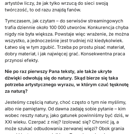
artystów liczy, że jak tylko wrzucą do sieci swoją
twórczość, to od razu znajdą fanów.
Tymczasem, jak czytam – do serwisów streamingowych
trafia dziennie około 100 000 utworów. Konkurencja chyba
nigdy nie była większa. Powstaje więc wrażenie, że można
wszystko, a jednocześnie jest trudniej niż kiedykolwiek.
Łatwo się w tym zgubić. Trzeba po prostu pisać materiał,
dobry materiał, i jak najwięcej grać. Konsekwentna praca
przynosi efekty.
Nie po raz pierwszy Pana teksty, ale także ukryte
dźwięki odwołują się do natury. Skąd bierze się taka
potrzeba artystycznego wyrazu, w którym czuć tęsknotę
za naturą?
Jesteśmy częścią natury, choć często o tym nie myślimy,
albo nie pamiętamy. Od dawna zadaję sobie pytanie – kim
wobec reszty natury, jako gatunek powinniśmy być dziś, w
XXI wieku. Czerpać z niej? Izolować się? Chronić ją, a
może szukać odbudowania zerwanej więzi? Obok grania