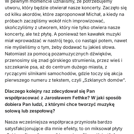
W pewnym momencie uznaliśmy, że potrzebujemy
utworu, który będzie otwierał nasze koncerty. Zaczęło się
od kilku akordów, które zaproponował Michał, a kiedy na
próbach zaczęliśmy wokół nich improwizować,
skończyliśmy z utworem, który nie tylko otwiera nasze
koncerty, ale też płytę. A ponieważ ten kawałek muzyki
miał wprowadzać w nastrój tego, co nastąpi potem, nawet
nie myśleliśmy o tym, żeby dodawać tu jakieś słowa.
Natomiast za pomocą pozamuzycznych dźwięków,
przenosimy się znad górskiego strumienia, przez wieś i
szczekanie psa, aż do centrum dużego miasta, z
ryczącymi silnikami samochodów, gdzie toczy się akcja
pierwszego numeru z tekstem, czyli „Szklanych domów”.
Dlaczego kolejny raz zdecydował się Pan
współpracować z Jarosławem Fethke? W jaki sposób
dobiera Pan ludzi, z którymi chce tworzyć muzykę
solową lub zespołową?
Nasza wcześniejsza współpraca przyniosła bardzo
satysfakcjonujące dla mnie efekty, to on miksował płyty