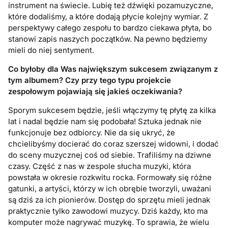
instrument na świecie. Lubię też dźwięki pozamuzyczne,
które dodaliśmy, a które dodają płycie kolejny wymiar. Z
perspektywy całego zespołu to bardzo ciekawa płyta, bo
stanowi zapis naszych początków. Na pewno będziemy
mieli do niej sentyment.
Co byłoby dla Was największym sukcesem związanym z
tym albumem? Czy przy tego typu projekcie
zespołowym pojawiają się jakieś oczekiwania?
Sporym sukcesem będzie, jeśli włączymy tę płytę za kilka
lat i nadal będzie nam się podobała! Sztuka jednak nie
funkcjonuje bez odbiorcy. Nie da się ukryć, że
chcielibyśmy docierać do coraz szerszej widowni, i dodać
do sceny muzycznej coś od siebie. Trafiliśmy na dziwne
czasy. Część z nas w zespole słucha muzyki, która
powstała w okresie rozkwitu rocka. Formowały się różne
gatunki, a artyści, którzy w ich obrębie tworzyli, uważani
są dziś za ich pionierów. Dostęp do sprzętu mieli jednak
praktycznie tylko zawodowi muzycy. Dziś każdy, kto ma
komputer może nagrywać muzykę. To sprawia, że wielu