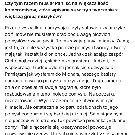
Czy tym razem musiał Pan iść na większą ilość
kompromisów, które wpisane są w tryb tworzenia z
większą grupą muzyków?
Przede wszystkim nagrywając płyty solowe, czy muzykę
do filmów nie musiałem brać pod uwagę niczyich
pomysłów czy sugestii. To ma swoje plusy i minusy. Zaletą
jest to, że o ile wszystko pójdzie po myśli twórcy, utwory
mają taki kształt jaki on chce. Jednak zakładając zespół
Cicho najbardziej tęskniłem za graniem z ludźmi, za
współpracą. Trudno było mi jednak się odzwyczaić!
Pamiętam jak wysłałem do Michała, naszego basisty
nagranie nowego pomysłu muzycznego. Tego samego
dnia on odesłał mi swoje nagranie, które było
rozbudowaniem tego mojego pomysłu. Na początku –
rozczarowanie! Wyobrażałem sobie utwór w innym
klimacie. Ale ostatecznie po paru odsłuchach to jego
pomysł podobał mi się bardziej niż mój. Sam nigdy bym
nie poszedł w tę stronę. Tak powstała piosenka „Szklane
domy”. Takie łączenie się kreatywności powoduje
powstawanie rzeczy, których nie stworzyłoby się samemu.