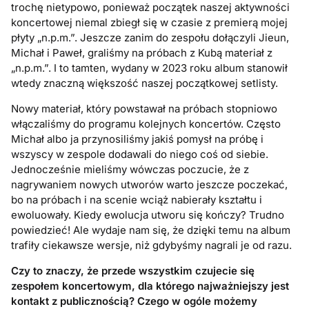
trochę nietypowo, ponieważ początek naszej aktywności
koncertowej niemal zbiegł się w czasie z premierą mojej
płyty „n.p.m.”. Jeszcze zanim do zespołu dołączyli Jieun,
Michał i Paweł, graliśmy na próbach z Kubą materiał z
„n.p.m.”. I to tamten, wydany w 2023 roku album stanowił
wtedy znaczną większość naszej początkowej setlisty.
Nowy materiał, który powstawał na próbach stopniowo
włączaliśmy do programu kolejnych koncertów. Często
Michał albo ja przynosiliśmy jakiś pomysł na próbę i
wszyscy w zespole dodawali do niego coś od siebie.
Jednocześnie mieliśmy wówczas poczucie, że z
nagrywaniem nowych utworów warto jeszcze poczekać,
bo na próbach i na scenie wciąż nabierały kształtu i
ewoluowały. Kiedy ewolucja utworu się kończy? Trudno
powiedzieć! Ale wydaje nam się, że dzięki temu na album
trafiły ciekawsze wersje, niż gdybyśmy nagrali je od razu.
Czy to znaczy, że przede wszystkim czujecie się
zespołem koncertowym, dla którego najważniejszy jest
kontakt z publicznością? Czego w ogóle możemy