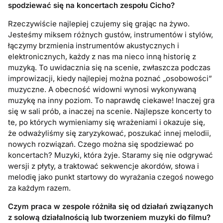
spodziewać się na koncertach zespołu Cicho?
Rzeczywiście najlepiej czujemy się grając na żywo.
Jesteśmy miksem różnych gustów, instrumentów i stylów,
łączymy brzmienia instrumentów akustycznych i
elektronicznych, każdy z nas ma nieco inną historię z
muzyką. To uwidacznia się na scenie, zwłaszcza podczas
improwizacji, kiedy najlepiej można poznać „osobowości”
muzyczne. A obecność widowni wynosi wykonywaną
muzykę na inny poziom. To naprawdę ciekawe! Inaczej gra
się w sali prób, a inaczej na scenie. Najlepsze koncerty to
te, po których wymieniamy się wrażeniami i okazuje się,
że odważyliśmy się zaryzykować, poszukać innej melodii,
nowych rozwiązań. Czego można się spodziewać po
koncertach? Muzyki, która żyje. Staramy się nie odgrywać
wersji z płyty, a traktować sekwencje akordów, słowa i
melodię jako punkt startowy do wyrażania czegoś nowego
za każdym razem.
Czym praca w zespole różniła się od działań związanych
z solową działalnością lub tworzeniem muzyki do filmu?