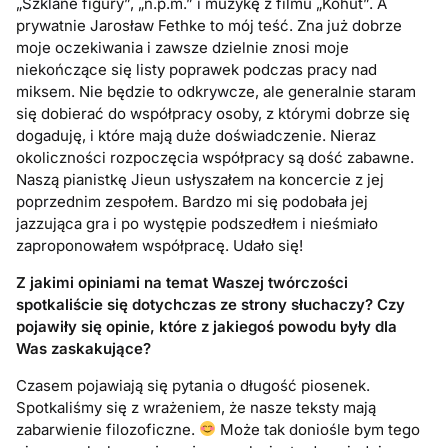
„Szklane figury”, „n.p.m.” i muzykę z filmu „Kohut”. A
prywatnie Jarosław Fethke to mój teść. Zna już dobrze
moje oczekiwania i zawsze dzielnie znosi moje
niekończące się listy poprawek podczas pracy nad
miksem. Nie będzie to odkrywcze, ale generalnie staram
się dobierać do współpracy osoby, z którymi dobrze się
dogaduję, i które mają duże doświadczenie. Nieraz
okoliczności rozpoczęcia współpracy są dość zabawne.
Naszą pianistkę Jieun usłyszałem na koncercie z jej
poprzednim zespołem. Bardzo mi się podobała jej
jazzująca gra i po występie podszedłem i nieśmiało
zaproponowałem współpracę. Udało się!
Z jakimi opiniami na temat Waszej twórczości
spotkaliście się dotychczas ze strony słuchaczy? Czy
pojawiły się opinie, które z jakiegoś powodu były dla
Was zaskakujące?
Czasem pojawiają się pytania o długość piosenek.
Spotkaliśmy się z wrażeniem, że nasze teksty mają
zabarwienie filozoficzne.
Może tak doniośle bym tego