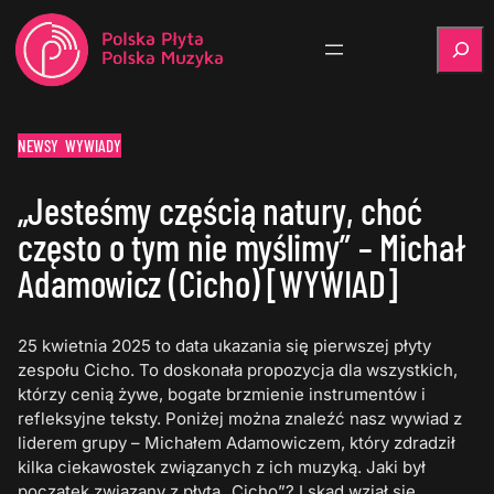
Szukaj
NEWSY
WYWIADY
„Jesteśmy częścią natury, choć
często o tym nie myślimy” – Michał
Adamowicz (Cicho) [WYWIAD]
25 kwietnia 2025 to data ukazania się pierwszej płyty
zespołu Cicho. To doskonała propozycja dla wszystkich,
którzy cenią żywe, bogate brzmienie instrumentów i
refleksyjne teksty. Poniżej można znaleźć nasz wywiad z
liderem grupy – Michałem Adamowiczem, który zdradził
kilka ciekawostek związanych z ich muzyką. Jaki był
początek związany z płytą „Cicho”? I skąd wziął się