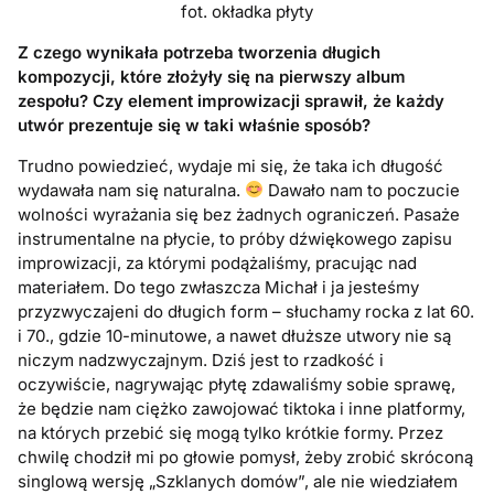
fot. okładka płyty
Z czego wynikała potrzeba tworzenia długich
kompozycji, które złożyły się na pierwszy album
zespołu? Czy element improwizacji sprawił, że każdy
utwór prezentuje się w taki właśnie sposób?
Trudno powiedzieć, wydaje mi się, że taka ich długość
wydawała nam się naturalna.
Dawało nam to poczucie
wolności wyrażania się bez żadnych ograniczeń. Pasaże
instrumentalne na płycie, to próby dźwiękowego zapisu
improwizacji, za którymi podążaliśmy, pracując nad
materiałem. Do tego zwłaszcza Michał i ja jesteśmy
przyzwyczajeni do długich form – słuchamy rocka z lat 60.
i 70., gdzie 10-minutowe, a nawet dłuższe utwory nie są
niczym nadzwyczajnym. Dziś jest to rzadkość i
oczywiście, nagrywając płytę zdawaliśmy sobie sprawę,
że będzie nam ciężko zawojować tiktoka i inne platformy,
na których przebić się mogą tylko krótkie formy. Przez
chwilę chodził mi po głowie pomysł, żeby zrobić skróconą
singlową wersję „Szklanych domów”, ale nie wiedziałem