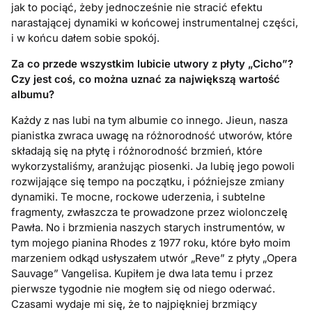
jak to pociąć, żeby jednocześnie nie stracić efektu
narastającej dynamiki w końcowej instrumentalnej części,
i w końcu dałem sobie spokój.
Za co przede wszystkim lubicie utwory z płyty „Cicho”?
Czy jest coś, co można uznać za największą wartość
albumu?
Każdy z nas lubi na tym albumie co innego. Jieun, nasza
pianistka zwraca uwagę na różnorodność utworów, które
składają się na płytę i różnorodność brzmień, które
wykorzystaliśmy, aranżując piosenki. Ja lubię jego powoli
rozwijające się tempo na początku, i późniejsze zmiany
dynamiki. Te mocne, rockowe uderzenia, i subtelne
fragmenty, zwłaszcza te prowadzone przez wiolonczelę
Pawła. No i brzmienia naszych starych instrumentów, w
tym mojego pianina Rhodes z 1977 roku, które było moim
marzeniem odkąd usłyszałem utwór „Reve” z płyty „Opera
Sauvage” Vangelisa. Kupiłem je dwa lata temu i przez
pierwsze tygodnie nie mogłem się od niego oderwać.
Czasami wydaje mi się, że to najpiękniej brzmiący