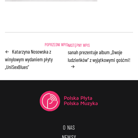
Katarzyna Nosowska z
←
sanah prezentuje album „Dwoje
winylowym wydaniem płyty
ludzieńków” z wyjątkowymi gośćmi!
→
„UniSexBlues”
O NAS
NEWSY