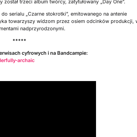
 został trzeci album twórcy, zatytułowany „Day One”.
do serialu „Czarne stokrotki”, emitowanego na antenie
yka towarzyszy widzom przez osiem odcinków produkcji, 
elementami nadprzyrodzonymi.​
*****
erwisach cyfrowych i na Bandcampie:
rfully-archaic