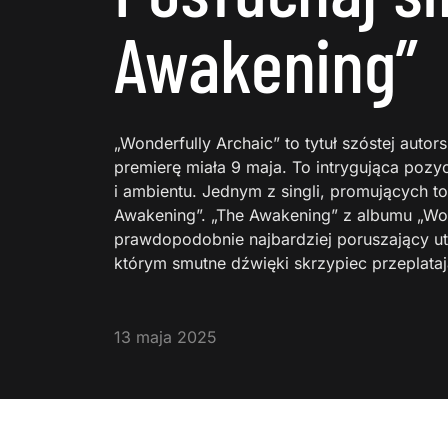
Awakening”
„Wonderfully Archaic” to tytuł szóstej autor
premierę miała 9 maja. To intrygująca pozy
i ambientu. Jednym z singli, promujących t
Awakening”. „The Awakening” z albumu „Won
prawdopodobnie najbardziej poruszający ut
którym smutne dźwięki skrzypiec przeplata
13 maja 2025