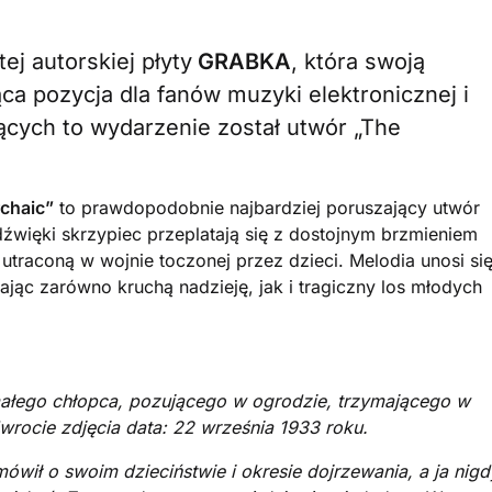
ej autorskiej płyty
GRABKA
, która swoją
ąca pozycja dla fanów muzyki elektronicznej i
ących to wydarzenie został utwór „The
rchaic”
to prawdopodobnie najbardziej poruszający utwór
dźwięki skrzypiec przeplatają się z dostojnym brzmieniem
utraconą w wojnie toczonej przez dzieci. Melodia unosi się
jąc zarówno kruchą nadzieję, jak i tragiczny los młodych
małego chłopca, pozującego w ogrodzie, trzymającego w
rocie zdjęcia data: 22 września 1933 roku.
ówił o swoim dzieciństwie i okresie dojrzewania, a ja nigd