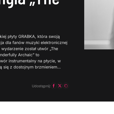
skiej płyty GRABKA, która swoją
cja dla fanów muzyki elektronicznej
o wydarzenie został utwór „The
derfully Archaic” to
wór instrumentalny na płycie, w
ją się z dostojnym brzmieniem…
Udostępnij: