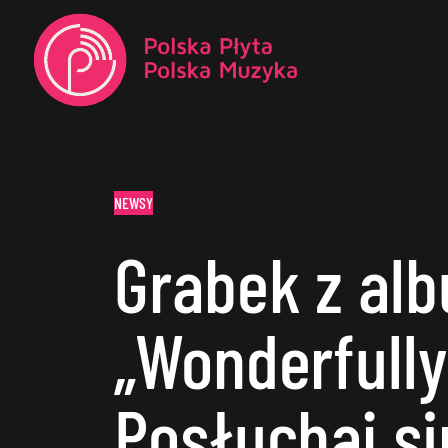
NEWSY
Grabek z a
„Wonderfully
Posłuchaj si