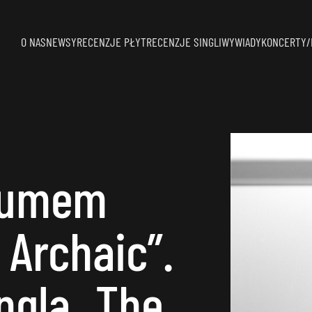
O NAS
NEWSY
RECENZJE PŁYT
RECENZJE SINGLI
WYWIADY
KONCERTY/
lbumem
 Archaic”.
ngla „The