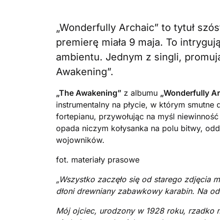
„Wonderfully Archaic” to tytuł szóst
premierę miała 9 maja. To intryguj
ambientu. Jednym z singli, promuj
Awakening”.
„The Awakening”
z albumu
„Wonderfully A
instrumentalny na płycie, w którym smutne 
fortepianu, przywołując na myśl niewinność 
opada niczym kołysanka na polu bitwy, odda
wojowników.
fot. materiały prasowe
„Wszystko zaczęło się od starego zdjęcia 
dłoni drewniany zabawkowy karabin. Na odw
Mój ojciec, urodzony w 1928 roku, rzadko m