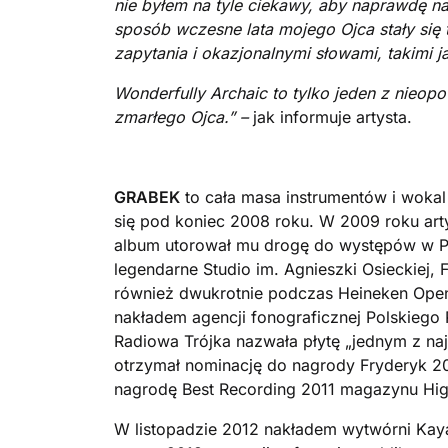
nie byłem na tyle ciekawy, aby naprawdę na
sposób wczesne lata mojego Ojca stały się 
zapytania i okazjonalnymi słowami, takimi jak
Wonderfully Archaic to tylko jeden z nieop
zmarłego Ojca.” –
jak informuje artysta.
GRABEK
to cała masa instrumentów i woka
się pod koniec 2008 roku. W 2009 roku ar
album utorował mu drogę do występów w Pol
legendarne Studio im. Agnieszki Osieckiej, F
również dwukrotnie podczas Heineken Open’e
nakładem agencji fonograficznej Polskiego R
Radiowa Trójka nazwała płytę „jednym z naj
otrzymał nominację do nagrody Fryderyk 2
nagrodę Best Recording 2011 magazynu High
W listopadzie 2012 nakładem wytwórni Kayax 