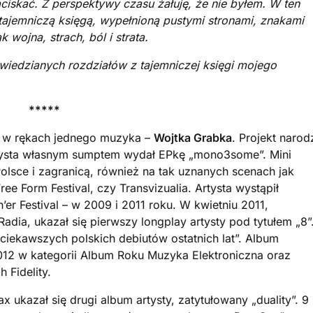
ciskać. Z perspektywy czasu żałuję, że nie byłem. W ten
tajemniczą księgą, wypełnioną pustymi stronami, znakami
 wojna, strach, ból i strata.
owiedzianych rozdziałów z tajemniczej księgi mojego
*****
l w rękach jednego muzyka –
Wojtka Grabka
. Projekt narodz
tysta własnym sumptem wydał EPkę „mono3some”. Mini
sce i zagranicą, również na tak uznanych scenach jak
ree Form Festival, czy Transvizualia. Artysta wystąpił
r Festival – w 2009 i 2011 roku. W kwietniu 2011,
adia, ukazał się pierwszy longplay artysty pod tytułem „8”
ciekawszych polskich debiutów ostatnich lat”. Album
012 w kategorii Album Roku Muzyka Elektroniczna oraz
 Fidelity.
ukazał się drugi album artysty, zatytułowany „duality”. 9