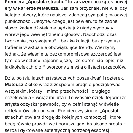
Premiera „Apostoła strachu” to zarazem początek nowej
ery w karierze Mateusza.
Jak sam przyznaje, nie wie, czy
kolejne utwory, które napisze, zdobędą sympatię masowej
publiczności. Jedyne, czego jest pewien, to że żadne
słowo, żaden dźwięk nie będzie już nigdy wydobyty
wbrew jego wewnętrznemu głosowi. Nadchodzi czas
tworzenia „po swojemu” – bez kalkulacji, bez przymusu
trafienia w aktualnie obowiązujące trendy. Wierzymy
jednak, że właśnie ta bezkompromisowa szczerość jest
tym, co w sztuce najcenniejsze, i że obroni się lepiej niż
jakikolwiek „hicior” tworzony z myślą o listach przebojów.
Dziś, po tylu latach artystycznych poszukiwań i rozterek,
Mateusz Ziółko
wraz z zespołem pragnie podziękować
wszystkim, którzy – mimo przeciwności i długiego
oczekiwania – wciąż mu ufali. To właśnie dzięki tej wierze
artysta odzyskał pewność, by w pełni stanąć w świetle
reflektorów jako on sam. Premierowy singiel
„Apostoł
strachu”
otwiera drogę do kolejnych kompozycji, które
będą równie prawdziwe i poruszające, bo pisane prosto z
serca i dyktowane autentyczną potrzebą ekspresji.