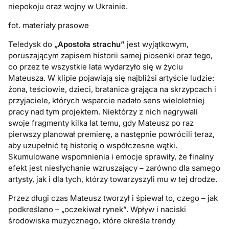
niepokoju oraz wojny w Ukrainie.
fot. materiały prasowe
Teledysk do
„Apostoła strachu”
jest wyjątkowym,
poruszającym zapisem historii samej piosenki oraz tego,
co przez te wszystkie lata wydarzyło się w życiu
Mateusza. W klipie pojawiają się najbliżsi artyście ludzie:
żona, teściowie, dzieci, bratanica grająca na skrzypcach i
przyjaciele, których wsparcie nadało sens wieloletniej
pracy nad tym projektem. Niektórzy z nich nagrywali
swoje fragmenty kilka lat temu, gdy Mateusz po raz
pierwszy planował premierę, a następnie powrócili teraz,
aby uzupełnić tę historię o współczesne wątki.
Skumulowane wspomnienia i emocje sprawiły, że finalny
efekt jest niesłychanie wzruszający – zarówno dla samego
artysty, jak i dla tych, którzy towarzyszyli mu w tej drodze.
Przez długi czas Mateusz tworzył i śpiewał to, czego – jak
podkreślano – „oczekiwał rynek”. Wpływ i naciski
środowiska muzycznego, które określa trendy