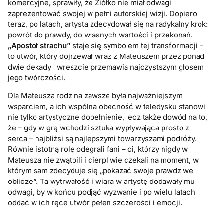
komercyjne, sprawiły, że Ziółko nie miał odwagi
zaprezentować swojej w pełni autorskiej wizji. Dopiero
teraz, po latach, artysta zdecydował się na radykalny krok:
powrót do prawdy, do własnych wartości i przekonań.
„Apostoł strachu”
staje się symbolem tej transformacji –
to utwór, który dojrzewał wraz z Mateuszem przez ponad
dwie dekady i wreszcie przemawia najczystszym głosem
jego twórczości.
Dla Mateusza rodzina zawsze była najważniejszym
wsparciem, a ich wspólna obecność w teledysku stanowi
nie tylko artystyczne dopełnienie, lecz także dowód na to,
że – gdy w grę wchodzi sztuka wypływająca prosto z
serca – najbliżsi są najlepszymi towarzyszami podróży.
Równie istotną rolę odegrali fani – ci, którzy nigdy w
Mateusza nie zwątpili i cierpliwie czekali na moment, w
którym sam zdecyduje się „pokazać swoje prawdziwe
oblicze”. Ta wytrwałość i wiara w artystę dodawały mu
odwagi, by w końcu podjąć wyzwanie i po wielu latach
oddać w ich ręce utwór pełen szczerości i emocji.