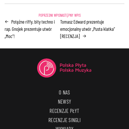
Potężne riffy, bity techno i
Tomasz Edward prezentuje
←
rap. Gnojek prezentuje utwór
emocjonalny utwór „Pusta klatka”
„Moc”!
[RECENZJA]
→
O NAS
NEWSY
RECENZJE PŁYT
RECENZJE SINGLI
WYWIADY