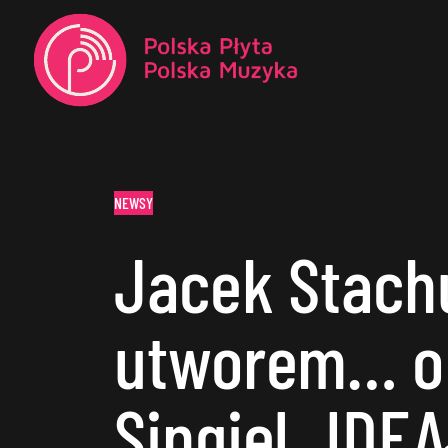
NEWSY
Jacek Stach
utworem… o 
Singiel „IDEA