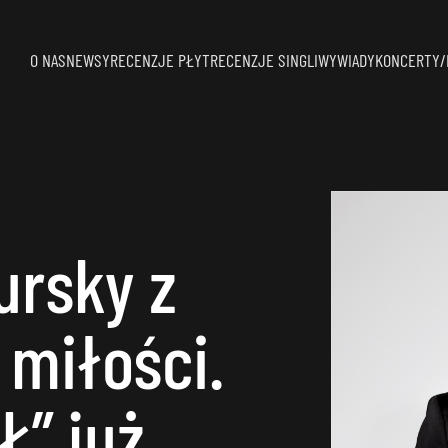
O NAS
NEWSY
RECENZJE PŁYT
RECENZJE SINGLI
WYWIADY
KONCERTY/
ursky z
miłości.
Ł” już