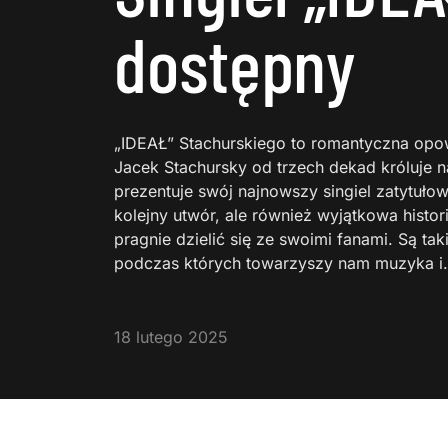
dostępny
„IDEAŁ” Stachurskiego to romantyczna opowi
Jacek Stachursky od trzech dekad króluje n
prezentuje swój najnowszy singiel zatytułow
kolejny utwór, ale również wyjątkowa histori
pragnie dzielić się ze swoimi fanami. Są t
podczas których towarzyszy nam muzyka 
18 lutego 2025