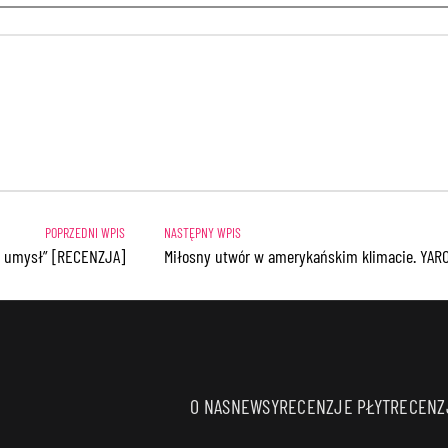
ny umysł” [RECENZJA]
Miłosny utwór w amerykańskim klimacie. YAROS
O NAS
NEWSY
RECENZJE PŁYT
RECENZJ