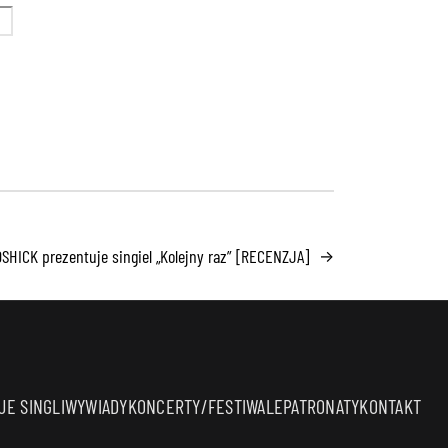
HICK prezentuje singiel „Kolejny raz” [RECENZJA]
→
E SINGLI
WYWIADY
KONCERTY/FESTIWALE
PATRONATY
KONTAKT