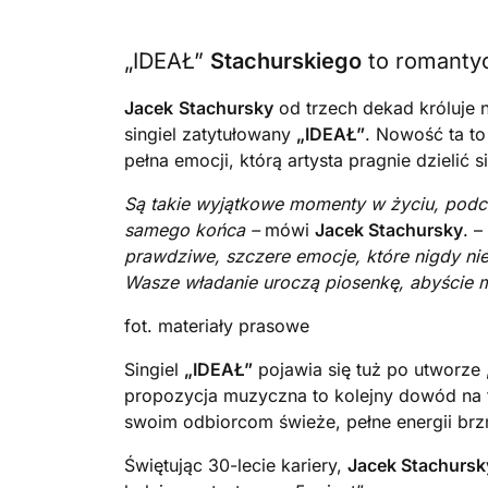
„IDEAŁ”
Stachurskiego
to romantyc
Jacek
Stachursky
od trzech dekad króluje 
singiel zatytułowany
„IDEAŁ”
. Nowość ta to
pełna emocji, którą artysta pragnie dzielić 
Są takie wyjątkowe momenty w życiu, podc
samego końca –
mówi
Jacek Stachursky
. –
prawdziwe, szczere emocje, które nigdy nie
Wasze władanie uroczą piosenkę, abyście mo
fot. materiały prasowe
Singiel
„IDEAŁ”
pojawia się tuż po utworze 
propozycja muzyczna to kolejny dowód na to
swoim odbiorcom świeże, pełne energii brz
Świętując 30-lecie kariery,
Jacek Stachursk