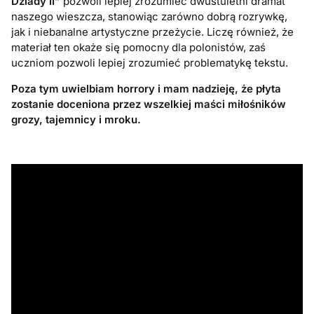
Dziady II”
pozwoli lepiej zrozumieć dwustuletni dramat
naszego wieszcza, stanowiąc zarówno dobrą rozrywkę,
jak i niebanalne artystyczne przeżycie. Liczę również, że
materiał ten okaże się pomocny dla polonistów, zaś
uczniom pozwoli lepiej zrozumieć problematykę tekstu.
Poza tym uwielbiam horrory i mam nadzieję, że płyta
zostanie doceniona przez wszelkiej maści miłośników
grozy, tajemnicy i mroku.