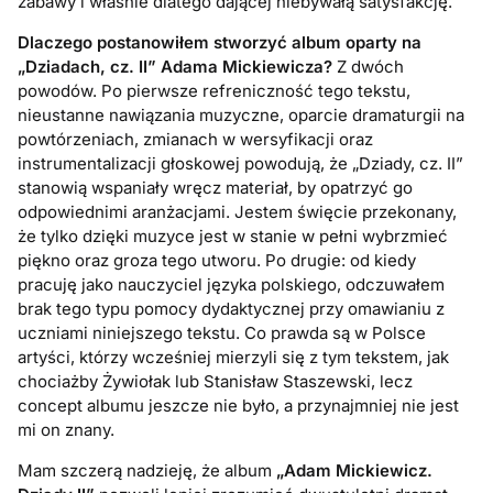
zabawy i właśnie dlatego dającej niebywałą satysfakcję.
Dlaczego postanowiłem stworzyć album oparty na
„Dziadach, cz. II” Adama Mickiewicza?
Z dwóch
powodów. Po pierwsze refreniczność tego tekstu,
nieustanne nawiązania muzyczne, oparcie dramaturgii na
powtórzeniach, zmianach w wersyfikacji oraz
instrumentalizacji głoskowej powodują, że „Dziady, cz. II”
stanowią wspaniały wręcz materiał, by opatrzyć go
odpowiednimi aranżacjami. Jestem święcie przekonany,
że tylko dzięki muzyce jest w stanie w pełni wybrzmieć
piękno oraz groza tego utworu. Po drugie: od kiedy
pracuję jako nauczyciel języka polskiego, odczuwałem
brak tego typu pomocy dydaktycznej przy omawianiu z
uczniami niniejszego tekstu. Co prawda są w Polsce
artyści, którzy wcześniej mierzyli się z tym tekstem, jak
chociażby Żywiołak lub Stanisław Staszewski, lecz
concept albumu jeszcze nie było, a przynajmniej nie jest
mi on znany.
Mam szczerą nadzieję, że album
„Adam Mickiewicz.