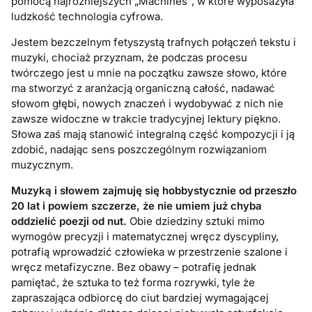
pomocą najróżniejszych „Machines”, w które wyposażyła
ludzkość technologia cyfrowa.
Jestem bezczelnym fetyszystą trafnych połączeń tekstu i
muzyki, chociaż przyznam, że podczas procesu
twórczego jest u mnie na początku zawsze słowo, które
ma stworzyć z aranżacją organiczną całość, nadawać
słowom głębi, nowych znaczeń i wydobywać z nich nie
zawsze widoczne w trakcie tradycyjnej lektury piękno.
Słowa zaś mają stanowić integralną część kompozycji i ją
zdobić, nadając sens poszczególnym rozwiązaniom
muzycznym.
Muzyką i słowem zajmuję się hobbystycznie od przeszło
20 lat i powiem szczerze, że nie umiem już chyba
oddzielić poezji od nut.
Obie dziedziny sztuki mimo
wymogów precyzji i matematycznej wręcz dyscypliny,
potrafią wprowadzić człowieka w przestrzenie szalone i
wręcz metafizyczne. Bez obawy – potrafię jednak
pamiętać, że sztuka to też forma rozrywki, tyle że
zapraszająca odbiorcę do ciut bardziej wymagającej