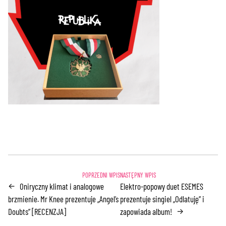
Oniryczny klimat i analogowe
Elektro-popowy duet ESEMES
←
brzmienie. Mr Knee prezentuje „Angel’s
prezentuje singiel „Odlatuję” i
Doubts” [RECENZJA]
zapowiada album!
→