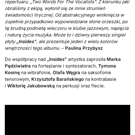
repertuaru. „Two Words For The Vocalists”. Z kierunku jaki
obraliśmy z ekipą, wyłonił się ze mnie strumień
świadomości lirycznej. Od abstrakcyjnego wniknięcia w
zupełnie przypadkowo wypowiedziane słone orzeszki, po
tę brudną podnietę wieczoru w klubie jazzowym, napięcia
i naturę życia muzyka. Może to i dziwny pierwszy singiel
płyty
„Insides”
, ale prezentuje jeden z wielu kolorów
wnętrzności tego albumu.
–
Paulina Przybysz
Do współpracy nad
„Insides”
artystka zaprosiła
Marka
Pędziwiatra
na fortepianie i syntezatorach,
Tymona
Kosmę
na wibrafonie,
Olafa Węgra
na saksofonie
tenorowym,
Krzysztofa Barańskiego
na kontrabasie
i
Wiktorię Jakubowską
na perkusji oraz flecie.