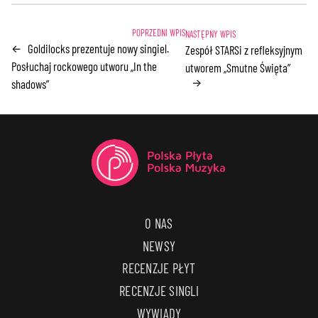
Goldilocks prezentuje nowy singiel.
←
Zespół STARSi z refleksyjnym
Posłuchaj rockowego utworu „In the
utworem „Smutne Święta”
→
shadows”
O NAS
NEWSY
RECENZJE PŁYT
RECENZJE SINGLI
WYWIADY