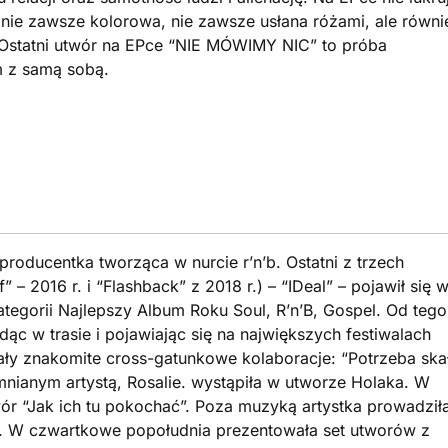
 – nie zawsze kolorowa, nie zawsze usłana różami, ale równi
 Ostatni utwór na EPce “NIE MÓWIMY NIC” to próba
m z samą sobą.
roducentka tworząca w nurcie r’n’b. Ostatni z trzech
 2016 r. i “Flashback” z 2018 r.) – “IDeal” – pojawił się 
tegorii Najlepszy Album Roku Soul, R’n’B, Gospel. Od tego
ąc w trasie i pojawiając się na największych festiwalach
ały znakomite cross-gatunkowe kolaboracje: “Potrzeba ska
ianym artystą, Rosalie. wystąpiła w utworze Holaka. W
ór “Jak ich tu pokochać”. Poza muzyką artystka prowadził
r”. W czwartkowe popołudnia prezentowała set utworów z