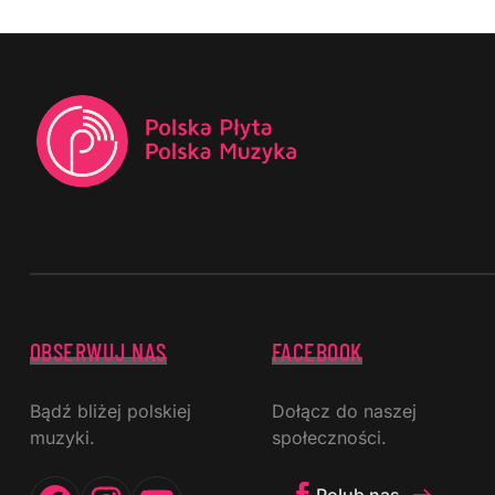
OBSERWUJ NAS
FACEBOOK
Bądź bliżej polskiej
Dołącz do naszej
muzyki.
społeczności.
Facebook
Instagram
YouTube
Polub nas