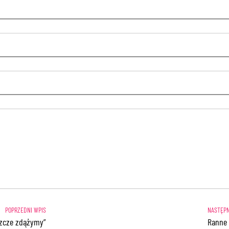
szcze zdążymy”
Ranne 