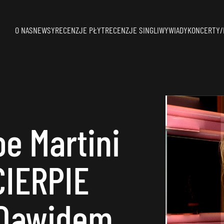
O NAS
NEWSY
RECENZJE PŁYT
RECENZJE SINGLI
WYWIADY
KONCERTY/
oe Martini
CIERPIE
z Dawidem