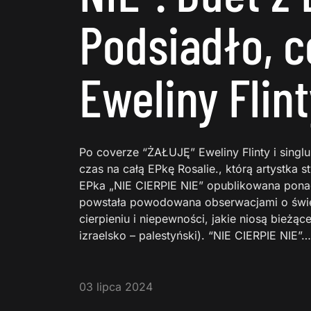
Podsiadło, c
Eweliny Flint
Po coverze “ŻAŁUJĘ” Eweliny Flinty i sin
czas na całą EPkę Rosalie., którą artystka 
EPka „NIE CIERPIE NIE” opublikowana ponad
powstała powodowana obserwacjami o świec
cierpieniu i niepewności, jakie niosą bieżąc
izraelsko – palestyński). “NIE CIERPIE NIE”…
03 lipca 2024