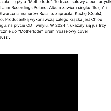
azała się płyta “Motherlode”. To trzeci solowy album artystk
 Jam Recordings Poland. Album zawiera single: “Iluzja” i
ółtworzenia numerów Rosalie. zaprosiła: Kachę (Coals),
ino. Producentką wykonawczą całego krążka jest Chloe
gu, na płycie CD i winylu. W 2024 r. ukazały się już trzy
tycznie do “Motherlode”, drum’n’base’owy cover
usz”.