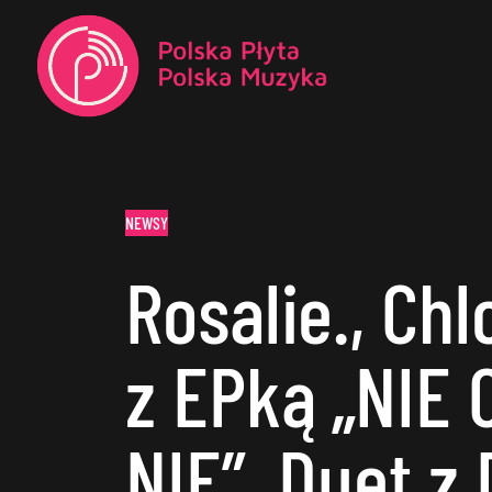
NEWSY
Rosalie., Chl
z EPką „NIE 
NIE”. Duet 