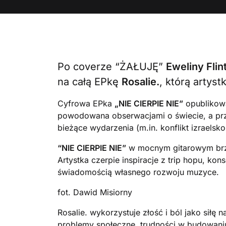
Po coverze “ŻAŁUJĘ”
Eweliny Flin
na całą EPkę
Rosalie.
, którą artys
Cyfrowa EPka
„NIE CIERPIE NIE”
opublikowa
powodowana obserwacjami o świecie, a przed
bieżące wydarzenia (m.in. konflikt izraelsko
“NIE CIERPIE NIE”
w mocnym gitarowym brzmi
Artystka czerpie inspiracje z trip hopu, ko
świadomością własnego rozwoju muzyce.
fot. Dawid Misiorny
Rosalie. wykorzystuje złość i ból jako sił
problemy społeczne, trudności w budowaniu r