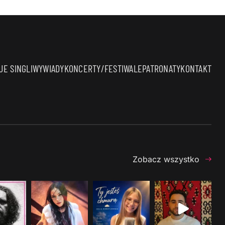
E SINGLI
WYWIADY
KONCERTY/FESTIWALE
PATRONATY
KONTAKT
Zobacz wszystko