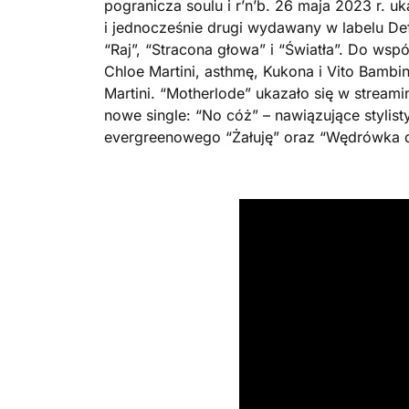
pogranicza soulu i r’n’b. 26 maja 2023 r. uk
i jednocześnie drugi wydawany w labelu Def
“Raj”, “Stracona głowa” i “Światła”. Do wsp
Chloe Martini, asthmę, Kukona i Vito Bamb
Martini. “Motherlode” ukazało się w streamin
nowe single: “No cóż” – nawiązujące stylis
evergreenowego “Żałuję” oraz “Wędrówka d