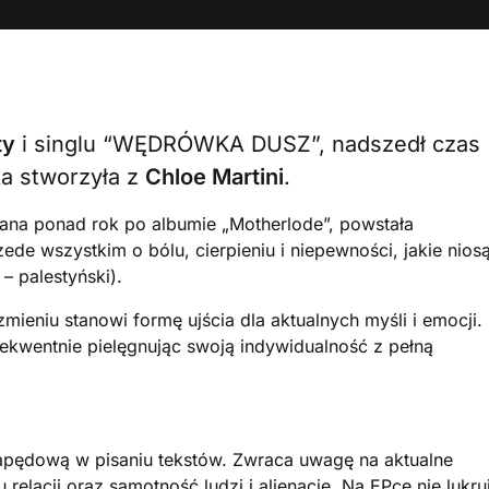
ty
i singlu “WĘDRÓWKA DUSZ”, nadszedł czas
tka stworzyła z
Chloe Martini
.
na ponad rok po albumie „Motherlode”, powstała
e wszystkim o bólu, cierpieniu i niepewności, jakie nios
 – palestyński).
eniu stanowi formę ujścia dla aktualnych myśli i emocji.
nsekwentnie pielęgnując swoją indywidualność z pełną
ę napędową w pisaniu tekstów. Zwraca uwagę na aktualne
elacji oraz samotność ludzi i alienację. Na EPce nie lukru