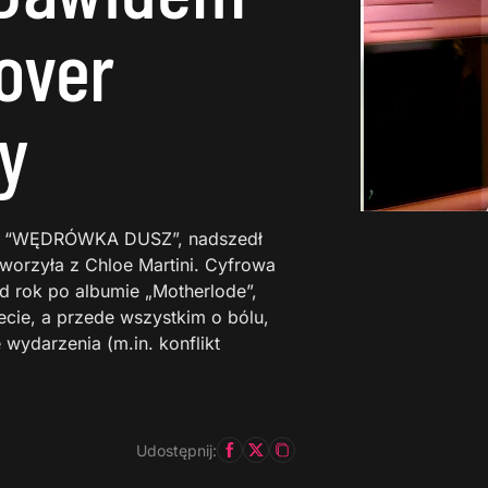
over
y
glu “WĘDRÓWKA DUSZ”, nadszedł
stworzyła z Chloe Martini. Cyfrowa
 rok po albumie „Motherlode”,
ie, a przede wszystkim o bólu,
e wydarzenia (m.in. konflikt
Udostępnij: