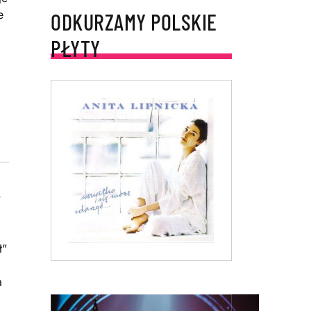
e
ODKURZAMY POLSKIE
PŁYTY
w
ł”
a