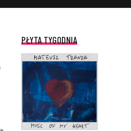
PŁYTA TYGODNIA
ą
je