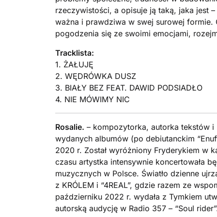
rzeczywistości, a opisuje ją taką, jaka jest
ważna i prawdziwa w swej surowej formie.
pogodzenia się ze swoimi emocjami, rozej
Tracklista:
1. ŻAŁUJĘ
2. WĘDRÓWKA DUSZ
3. BIAŁY BEZ FEAT. DAWID PODSIADŁO
4. NIE MÓWIMY NIC
Rosalie.
– kompozytorka, autorka tekstów i p
wydanych albumów (po debiutanckim “Enuff” –
2020 r. Został wyróżniony Fryderykiem w ka
czasu artystka intensywnie koncertowała będ
muzycznych w Polsce. Światło dzienne ujrz
z KRÓLEM i “4REAL”, gdzie razem ze wspomn
październiku 2022 r. wydała z Tymkiem utw
autorską audycję w Radio 357 – “Soul ride