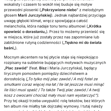
wokalisty i czasem to wokół niej buduje się motyw
przewodni piosenki („
Pokrzywione niebo
” z melodyjnym
głosem
Marii Jurczyńskiej
). Jednak najbardziej przyciąga
uwagę głęboki klimat, wręcz spowijająca całość
melancholia, która nadaje tonu temu albumowi („
Krótka
opowieść o dorastaniu
„). Przez to możemy przenieść się
w miejsca, które już zostały przez nas zapomniane lub
zabliźnione rutyną codzienności („
Tęskno mi do świata
baśni
„).
Mocnym akcentem na tej płycie staje się niepokojąco
rozpisany na subtelnie bujających motywach muzycznych
„
Plac zawód
” (feat.
Bisz
i Maria Jurczyńska), będący
lirycznym pomostem pomiędzy dzieciństwem a
dorosłością
(„To tylko mój plac zawód / A mój fotel ze
smutkami coraz więcej ma łat / Ile lat jeszcze musi minąć
ile liści musi spaść / To także Twój plac zawód / A twój
kosz z owocami chociaż mały musi nam wystarczyć”)
.
Przy tej okazji trzeba uwypuklić rolę tekstów, bez których
ten album nie miałby tak dojrzałej wymowy. I tutaj należy