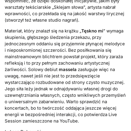
wspomnieć, że dzięki doskonałej inicjatywie, jakim były
warsztaty tekściarskie „Sklejam słowa”, artysta nabrał
wprawności, co przekłada się na jakość warstwy lirycznej
(stworzył też własne studio nagrań).
Materiał, który znalazł się na krążku „
Tęskno mi
” wymaga
skupienia, głębszego śledzenia przekazu, przy
jednoczesnym oddaniu się przyjemnie płynącej melodyce
i nieposkromionej szczerości. Bez posiłkowania się
mainstreamowym blichtrem powstał projekt, który zaraża
refleksją i to przy pełnym zachowaniu artystycznej
żarliwości. Solowy debiut
massela
zasługuje więc na
uwagę, nawet jeśli nie jest to przedsięwzięcie
wystarczająco rozbudowane od strony czysto muzycznej.
Jego siła leży jednak w odnajdywaniu własnej drogi do
uzewnętrzniania własnych, często wnikliwych przemyśleń
o uniwersalnym zabarwieniu. Warto sprawdzić na
koncertach, bo to twórczość oddająca jeszcze więcej
energii w bezpośredniej interakcji, co potwierdza Live
Session zamieszczone na YouTube.