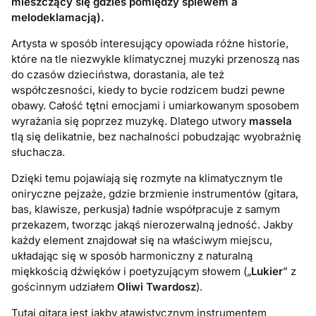
mieszczący się gdzieś pomiędzy śpiewem a
melodeklamacją).
Artysta w sposób interesujący opowiada różne historie,
które na tle niezwykle klimatycznej muzyki przenoszą nas
do czasów dzieciństwa, dorastania, ale też
współczesności, kiedy to bycie rodzicem budzi pewne
obawy. Całość tętni emocjami i umiarkowanym sposobem
wyrażania się poprzez muzykę. Dlatego utwory
massela
tlą się delikatnie, bez nachalności pobudzając wyobraźnię
słuchacza.
Dzięki temu pojawiają się rozmyte na klimatycznym tle
oniryczne pejzaże, gdzie brzmienie instrumentów (gitara,
bas, klawisze, perkusja) ładnie współpracuje z samym
przekazem, tworząc jakąś nierozerwalną jedność. Jakby
każdy element znajdował się na właściwym miejscu,
układając się w sposób harmoniczny z naturalną
miękkością dźwięków i poetyzującym słowem („
Lukier
” z
gościnnym udziałem
Oliwi Twardosz
).
Tutaj gitara jest jakby atawistycznym instrumentem