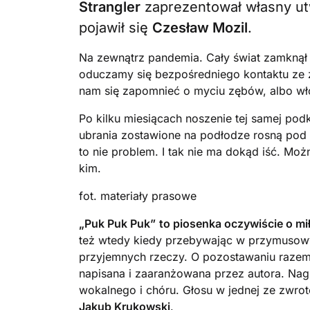
Strangler
zaprezentował własny ut
pojawił się
Czesław Mozil
.
Na zewnątrz pandemia. Cały świat zamknął 
oduczamy się bezpośredniego kontaktu ze 
nam się zapomnieć o myciu zębów, albo wło
Po kilku miesiącach noszenie tej samej podk
ubrania zostawione na podłodze rosną pod s
to nie problem. I tak nie ma dokąd iść. Mo
kim.
fot. materiały prasowe
„Puk Puk Puk”
to piosenka oczywiście o mił
też wtedy kiedy przebywając w przymusowy
przyjemnych rzeczy. O pozostawaniu razem,
napisana i zaaranżowana przez autora. Nag
wokalnego i chóru. Głosu w jednej ze zwro
Jakub Krukowski
.