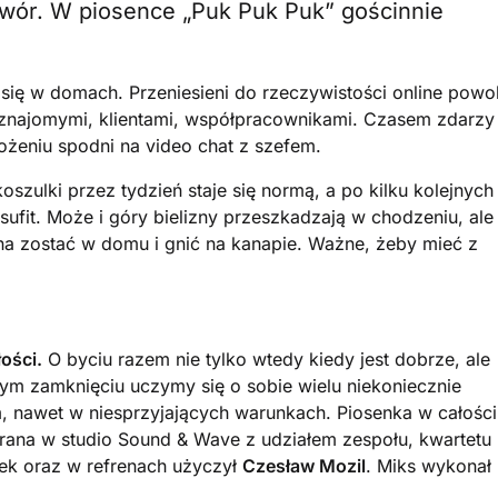
wór. W piosence „Puk Puk Puk” gościnnie
się w domach. Przeniesieni do rzeczywistości online powol
znajomymi, klientami, współpracownikami. Czasem zdarzy
żeniu spodni na video chat z szefem.
oszulki przez tydzień staje się normą, a po kilku kolejnych
ufit. Może i góry bielizny przeszkadzają w chodzeniu, ale
żna zostać w domu i gnić na kanapie. Ważne, żeby mieć z
ości.
O byciu razem nie tylko wtedy kiedy jest dobrze, ale
m zamknięciu uczymy się o sobie wielu niekoniecznie
 nawet w niesprzyjających warunkach. Piosenka w całości
rana w studio Sound & Wave z udziałem zespołu, kwartetu
tek oraz w refrenach użyczył
Czesław Mozil
. Miks wykonał