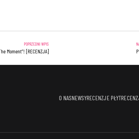
The Moment”! [RECENZJA]
P
O NAS
NEWSY
RECENZJE PŁYT
RECENZJ