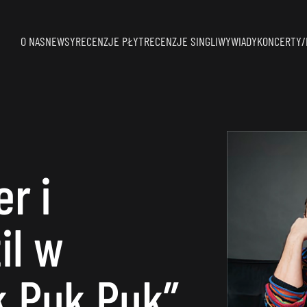
O NAS
NEWSY
RECENZJE PŁYT
RECENZJE SINGLI
WYWIADY
KONCERTY/
r i
il w
k Puk Puk”