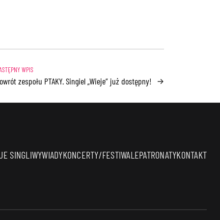
owrót zespołu PTAKY. Singiel „Wieje” już dostępny!
→
E SINGLI
WYWIADY
KONCERTY/FESTIWALE
PATRONATY
KONTAKT