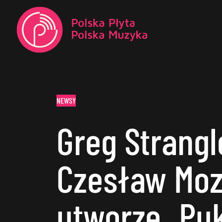
NEWSY
Greg Strangle
Czesław Moz
utworze „Pu