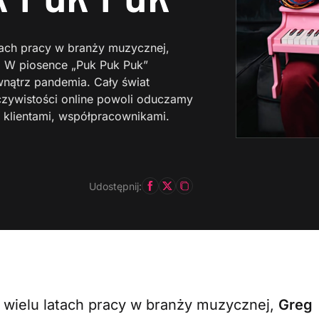
atach pracy w branży muzycznej,
. W piosence „Puk Puk Puk”
wnątrz pandemia. Cały świat
czywistości online powoli oduczamy
 klientami, współpracownikami.
Udostępnij:
o wielu latach pracy w branży muzycznej,
Greg