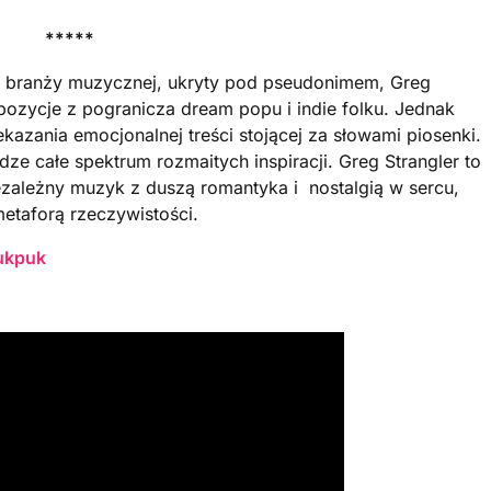
*****
 w branży muzycznej, ukryty pod pseudonimem, Greg
zycje z pogranicza dream popu i indie folku. Jednak
kazania emocjonalnej treści stojącej za słowami piosenki.
ze całe spektrum rozmaitych inspiracji. Greg Strangler to
niezależny muzyk z duszą romantyka i nostalgią w sercu,
metaforą rzeczywistości.
pukpuk