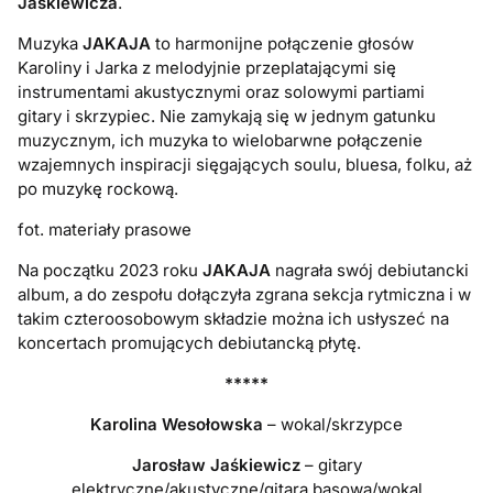
Jaśkiewicza
.
Muzyka
JAKAJA
to harmonijne połączenie głosów
Karoliny i Jarka z melodyjnie przeplatającymi się
instrumentami akustycznymi oraz solowymi partiami
gitary i skrzypiec. Nie zamykają się w jednym gatunku
muzycznym, ich muzyka to wielobarwne połączenie
wzajemnych inspiracji sięgających soulu, bluesa, folku, aż
po muzykę rockową.
fot. materiały prasowe
Na początku 2023 roku
JAKAJA
nagrała swój debiutancki
album, a do zespołu dołączyła zgrana sekcja rytmiczna i w
takim czteroosobowym składzie można ich usłyszeć na
koncertach promujących debiutancką płytę.
*****
Karolina Wesołowska
– wokal/skrzypce
Jarosław Jaśkiewicz
– gitary
elektryczne/akustyczne/gitara basowa/wokal