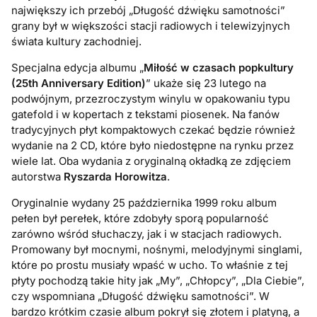
największy ich przebój „Długość dźwięku samotności”
grany był w większości stacji radiowych i telewizyjnych
świata kultury zachodniej.
Specjalna edycja albumu „
Miłość w czasach popkultury
(25th Anniversary Edition)
” ukaże się 23 lutego na
podwójnym, przezroczystym winylu w opakowaniu typu
gatefold i w kopertach z tekstami piosenek. Na fanów
tradycyjnych płyt kompaktowych czekać będzie również
wydanie na 2 CD, które było niedostępne na rynku przez
wiele lat. Oba wydania z oryginalną okładką ze zdjęciem
autorstwa
Ryszarda Horowitza
.
Oryginalnie wydany 25 października 1999 roku album
pełen był perełek, które zdobyły sporą popularność
zarówno wśród słuchaczy, jak i w stacjach radiowych.
Promowany był mocnymi, nośnymi, melodyjnymi singlami,
które po prostu musiały wpaść w ucho. To właśnie z tej
płyty pochodzą takie hity jak „My”, „Chłopcy”, „Dla Ciebie”,
czy wspomniana „Długość dźwięku samotności”. W
bardzo krótkim czasie album pokrył się złotem i platyną, a