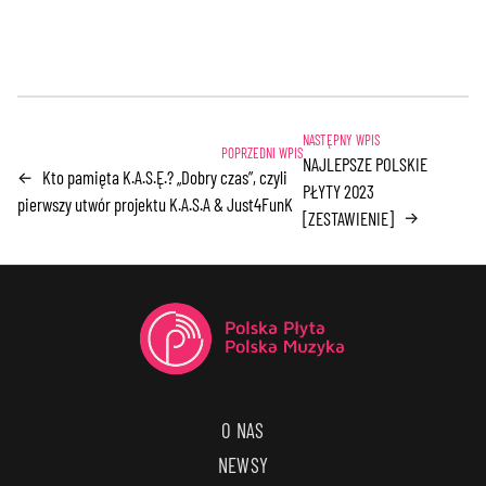
NAJLEPSZE POLSKIE
Kto pamięta K.A.S.Ę.? „Dobry czas”, czyli
←
PŁYTY 2023
pierwszy utwór projektu K.A.S.A & Just4FunK
[ZESTAWIENIE]
→
O NAS
NEWSY