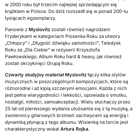
w 2000 roku był trzecim najlepiej sprzedającym się
krążkiem w Polsce. Do dziś rozszedł się w ponad 200-tu
tysiącach egzemplarzy.
Panowie z
Myslovitz
zostali również nagrodzeni
Fryderykami w kategoriach Piosenka Roku za utwory
„Chłopcy” i „Długość dźwięku samotności”, Teledysk
Roku za „Dla Ciebie” w reżyserii Krzysztofa
Pawłowskiego, Album Roku hard & heavy, jak również
zostali okrzyknięci Grupą Roku.
Czwarty studyjny materiał Myslovitz
łączy kilka stylów
muzycznych w poszczególnych kompozycjach, które są
różnorodne i aż kipią szczerymi emocjami. Każda z nich
jest pełna wiarygodności i lekkości, opowiada o smutku,
nostalgii, miłości, samoakceptacji. Wielu słuchaczy przez
25 lat od pierwszego wydania utożsamia się z tą muzyką, a
zwolennicy gitarowych brzmień zachwyceni są energią i
dynamiką płynącą z tego albumu. Wisienką na torcie jest
charakterystyczny wokal
Artura Rojka
.