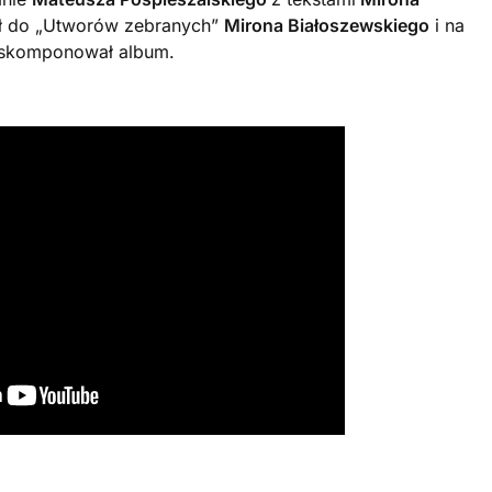
ął do „Utworów zebranych”
Mirona Białoszewskiego
i na
y skomponował album.