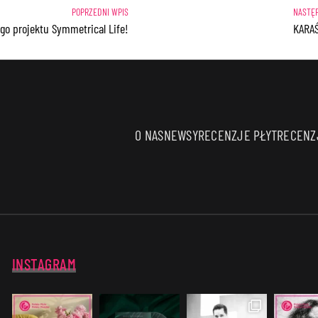
nego projektu Symmetrical Life!
KARAŚ
O NAS
NEWSY
RECENZJE PŁYT
RECENZJ
INSTAGRAM