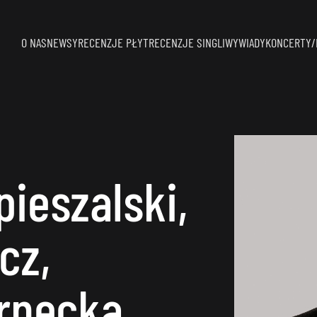
O NAS
NEWSY
RECENZJE PŁYT
RECENZJE SINGLI
WYWIADY
KONCERTY/
ieszalski,
cz,
rnecka,