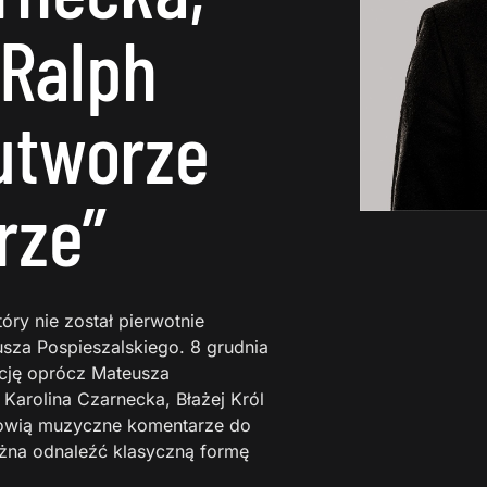
 Ralph
utworze
rze”
óry nie został pierwotnie
sza Pospieszalskiego. 8 grudnia
ycję oprócz Mateusza
Karolina Czarnecka, Błażej Król
anowią muzyczne komentarze do
żna odnaleźć klasyczną formę