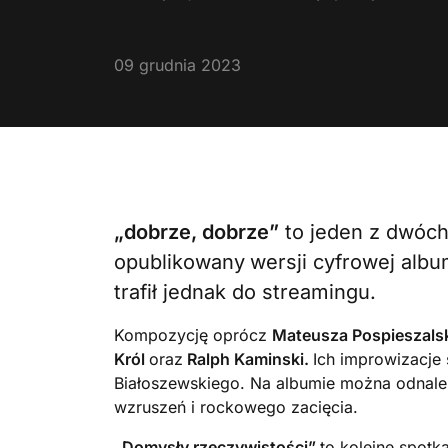
09 grudnia 2023
„dobrze, dobrze”
to jeden z dwóch 
opublikowany
wersji cyfrowej alb
trafił jednak do streamingu.
Kompozycję oprócz
Mateusza Pospieszals
Król
oraz
Ralph Kaminski.
Ich improwizacje
Białoszewskiego. Na albumie można odnale
wzruszeń i rockowego zacięcia.
„Domysły rzeczywistości”
to kolejne spotk