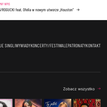
/ROGUCKI feat. Ofelia w nowym utworze „Houston”
→
E SINGLI
WYWIADY
KONCERTY/FESTIWALE
PATRONATY
KONTAKT
Zobacz wszystko