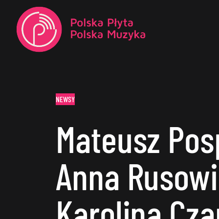
NEWSY
Mateusz Posp
Anna Rusowi
Karolina Cza