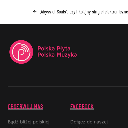
„Abyss of Souls”, czyli kolejny singiel elektronicz
←
OBSERWUJ NAS
FACEBOOK
Bądź bliżej polskiej
Dołącz do naszej