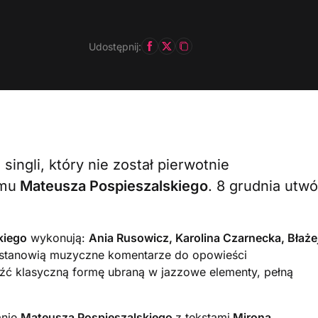
Udostępnij:
singli, który nie został pierwotnie
umu
Mateusza Pospieszalskiego
. 8 grudnia utwó
kiego
wykonują:
Ania Rusowicz, Karolina Czarnecka, Błaże
 stanowią muzyczne komentarze do opowieści
źć klasyczną formę ubraną w jazzowe elementy, pełną
anie
Mateusza Pospieszalskiego
z tekstami
Mirona