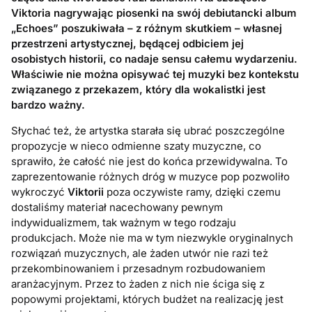
Viktoria nagrywając piosenki na swój debiutancki album
„Echoes” poszukiwała – z różnym skutkiem – własnej
przestrzeni artystycznej, będącej odbiciem jej
osobistych historii, co nadaje sensu całemu wydarzeniu.
Właściwie nie można opisywać tej muzyki bez kontekstu
związanego z przekazem, który dla wokalistki jest
bardzo ważny.
Słychać też, że artystka starała się ubrać poszczególne
propozycje w nieco odmienne szaty muzyczne, co
sprawiło, że całość nie jest do końca przewidywalna. To
zaprezentowanie różnych dróg w muzyce pop pozwoliło
wykroczyć
Viktorii
poza oczywiste ramy, dzięki czemu
dostaliśmy materiał nacechowany pewnym
indywidualizmem, tak ważnym w tego rodzaju
produkcjach. Może nie ma w tym niezwykle oryginalnych
rozwiązań muzycznych, ale żaden utwór nie razi też
przekombinowaniem i przesadnym rozbudowaniem
aranżacyjnym. Przez to żaden z nich nie ściga się z
popowymi projektami, których budżet na realizację jest