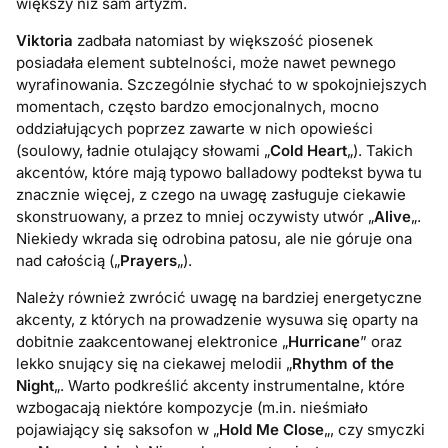
większy niż sam artyzm.
Viktoria
zadbała natomiast by większość piosenek
posiadała element subtelności, może nawet pewnego
wyrafinowania. Szczególnie słychać to w spokojniejszych
momentach, często bardzo emocjonalnych, mocno
oddziałujących poprzez zawarte w nich opowieści
(soulowy, ładnie otulający słowami „
Cold Heart
„). Takich
akcentów, które mają typowo balladowy podtekst bywa tu
znacznie więcej, z czego na uwagę zasługuje ciekawie
skonstruowany, a przez to mniej oczywisty utwór „
Alive
„.
Niekiedy wkrada się odrobina patosu, ale nie góruje ona
nad całością („
Prayers
„).
Należy również zwrócić uwagę na bardziej energetyczne
akcenty, z których na prowadzenie wysuwa się oparty na
dobitnie zaakcentowanej elektronice „
Hurricane
” oraz
lekko snujący się na ciekawej melodii „
Rhythm of the
Night
„. Warto podkreślić akcenty instrumentalne, które
wzbogacają niektóre kompozycje (m.in. nieśmiało
pojawiający się saksofon w „
Hold Me Close
„, czy smyczki