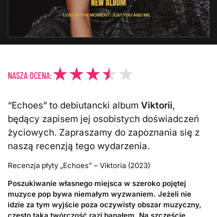
NASZA OCENA:
“Echoes” to debiutancki album
Viktorii
,
będący zapisem jej osobistych doświadczeń
życiowych. Zapraszamy do zapoznania się z
naszą recenzją tego wydarzenia.
Recenzja płyty „Echoes” – Viktoria (2023)
Poszukiwanie własnego miejsca w szeroko pojętej
muzyce pop bywa niemałym wyzwaniem. Jeżeli nie
idzie za tym wyjście poza oczywisty obszar muzyczny,
często taka twórczość razi banałem. Na szczęście