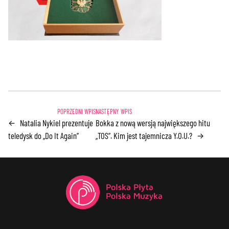
Natalia Nykiel prezentuje
Bokka z nową wersją największego hitu
←
teledysk do „Do It Again”
„TOS”. Kim jest tajemnicza Y.O.U.?
→