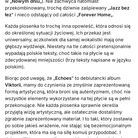
w „
Nowym dniu
„). Nie zachwyca natomiast
przekombinowany, trochę dziwnie zaśpiewany „
Jazz bez
łez
” i nieco odstający od całości „
Forever Home
„.
Każda piosenka to trochę inna opowieść, która odnosi się
do określonej sytuacji życiowej. Ich przekaz jest
uniwersalny, aczkolwiek dla samej wokalistki mają one
głębszy wydźwięk. Niestety na tle całości pretensjonalnie
wypadają polskie teksty, choć takie na płycie są w
zdecydowanej mniejszości (trzy teksty napisane w języku
polskim).
Biorąc pod uwagę, że „
Echoes
” to debiutancki album
Viktorii
, mamy do czynienia ze zmyślnie zaprezentowaną
formą artystyczną, która broni się autentyzmem, choć nie
wszystkie elementy wykorzystane na tej płycie są w pełni
przekonujące. Nie każda piosenka sprawnie określa
przyjętą wizję artystyczną, ale ostatecznie dostaliśmy
zgrabnie zaprezentowany materiał. I to taki, który zostawia
po sobie jakieś wrażenie, nie stając się bezemocjonalnym
projektem, która ma się na siłę komuś przypodobać. I