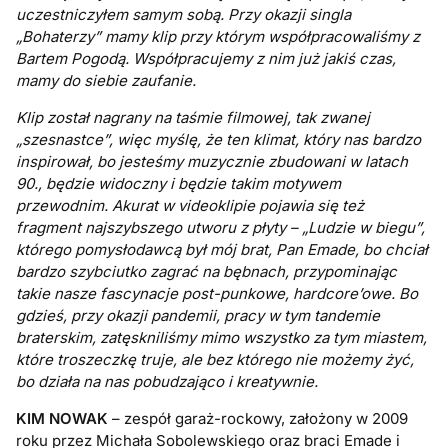
uczestniczyłem samym sobą. Przy okazji singla
„Bohaterzy” mamy klip przy którym współpracowaliśmy z
Bartem Pogodą. Współpracujemy z nim już jakiś czas,
mamy do siebie zaufanie.
Klip został nagrany na taśmie filmowej, tak zwanej
„szesnastce”, więc myślę, że ten klimat, który nas bardzo
inspirował, bo jesteśmy muzycznie zbudowani w latach
90., będzie widoczny i będzie takim motywem
przewodnim. Akurat w videoklipie pojawia się też
fragment najszybszego utworu z płyty – „Ludzie w biegu”,
którego pomysłodawcą był mój brat, Pan Emade, bo chciał
bardzo szybciutko zagrać na bębnach, przypominając
takie nasze fascynacje post-punkowe, hardcore’owe. Bo
gdzieś, przy okazji pandemii, pracy w tym tandemie
braterskim, zatęskniliśmy mimo wszystko za tym miastem,
które troszeczkę truje, ale bez którego nie możemy żyć,
bo działa na nas pobudzająco i kreatywnie.
KIM NOWAK
– zespół garaż-rockowy, założony w 2009
roku przez Michała Sobolewskiego oraz braci Emade i