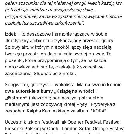
pełen szacunku dla tej niełatwej drogi. Niech każdy, kto
potrzebuje znajdzie tu swoją własną dalię –
przypomnienie, że na wszystkie nierozwiązane historie
czekają już szczęśliwe zakończenia”.
izdeb
– to deszczowe harmonie łączące w sobie
akustyczny ambient i przytłaczający przester gitary.
Solowy akt, w którym niepokój łączy się z nadzieją,
tworząc przestrzeń do szukania swojej prawdy. To
piosenki, które przypominają o tym, że na każde
nierozwiązane historie, czekają już szczęśliwe
zakończenia. Słuchać po zmroku.
Songwriter, gitarzysta i wokalista.
Ma na swoim koncie
dwa autorskie albumy „Książę naiwności i
„@strach”
(ukazał się pod naszym patronatem
medialnym), jest zdobywcą Złotej Płyty i Fryderyka z
zespołem Ralpha Kamińskiego za album “KORA”.
Uczestnik takich festiwali jak Opener Festival, Festiwal
Piosenki Polskiej w Opolu, London Sofar, Orange Festival.