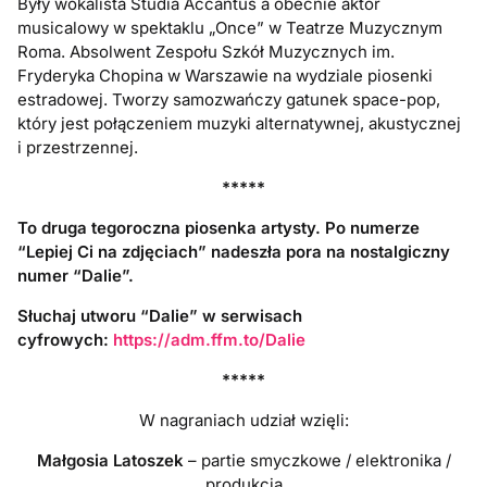
Były wokalista Studia Accantus a obecnie aktor
musicalowy w spektaklu „Once” w Teatrze Muzycznym
Roma. Absolwent Zespołu Szkół Muzycznych im.
Fryderyka Chopina w Warszawie na wydziale piosenki
estradowej. Tworzy samozwańczy gatunek space-pop,
który jest połączeniem muzyki alternatywnej, akustycznej
i przestrzennej.
*****
To druga tegoroczna piosenka artysty. Po numerze
“Lepiej Ci na zdjęciach” nadeszła pora na nostalgiczny
numer “Dalie”.
Słuchaj utworu “Dalie” w serwisach
cyfrowych:
https://adm.ffm.to/Dalie
*****
W nagraniach udział wzięli:
Małgosia Latoszek
– partie smyczkowe / elektronika /
produkcja