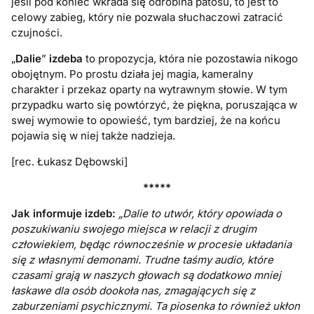
jeśli pod koniec wkrada się odrobina patosu, to jest to
celowy zabieg, który nie pozwala słuchaczowi zatracić
czujności.
„
Dalie
”
izdeba
to propozycja, która nie pozostawia nikogo
obojętnym. Po prostu działa jej magia, kameralny
charakter i przekaz oparty na wytrawnym słowie. W tym
przypadku warto się powtórzyć, że piękna, poruszająca w
swej wymowie to opowieść, tym bardziej, że na końcu
pojawia się w niej także nadzieja.
[rec. Łukasz Dębowski]
*****
Jak informuje izdeb:
„Dalie to utwór, który opowiada o
poszukiwaniu swojego miejsca w relacji z drugim
człowiekiem, będąc równocześnie w procesie układania
się z własnymi demonami. Trudne taśmy audio, które
czasami grają w naszych głowach są dodatkowo mniej
łaskawe dla osób dookoła nas, zmagających się z
zaburzeniami psychicznymi. Ta piosenka to również ukłon