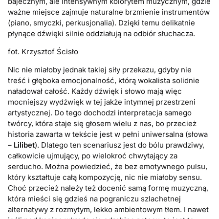
bajecznym, ale intensywnym kolorytem muzycznym, gdzie
ważne miejsce zajmuje naturalne brzmienie instrumentów
(piano, smyczki, perkusjonalia). Dzięki temu delikatnie
płynące dźwięki silnie oddziałują na odbiór słuchacza.
fot. Krzysztof Ścisło
Nic nie miałoby jednak takiej siły przekazu, gdyby nie
treść i głęboka emocjonalność, którą wokalista solidnie
naładował całość. Każdy dźwięk i słowo mają więc
mocniejszy wydźwięk w tej jakże intymnej przestrzeni
artystycznej. Do tego dochodzi interpretacja samego
twórcy, która staje się głosem wielu z nas, bo przecież
historia zawarta w tekście jest w pełni uniwersalna (słowa
–
Lilibet
). Dlatego ten scenariusz jest do bólu prawdziwy,
całkowicie ujmujący, po wielokroć chwytający za
serducho. Można powiedzieć, że bez emotywnego pulsu,
który kształtuje całą kompozycję, nic nie miałoby sensu.
Choć przecież należy też docenić samą formę muzyczną,
która mieści się gdzieś na pograniczu szlachetnej
alternatywy z rozmytym, lekko ambientowym tłem. I nawet