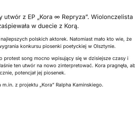
 utwór z EP „Kora ∞ Repryza”. Wiolonczelista
zaśpiewała w duecie z Korą.
 najlepszych polskich aktorek. Natomiast mało kto wie, że
wygrania konkursu piosenki poetyckiej w Olsztynie.
o protest song mocno wpisujący się w dzisiejsze czasy i
aśnie ten utwór na nowo zinterpretować. Kora pragnęła, a
znie, potencjał jej piosenek.
a m.in. z projektu „Kora” Ralpha Kaminskiego.