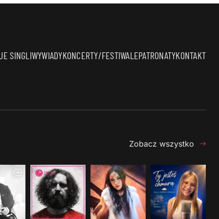
E SINGLI
WYWIADY
KONCERTY/FESTIWALE
PATRONATY
KONTAKT
Zobacz wszystko