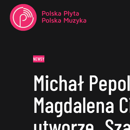
NEWSY
Michał Pepol
Magdalena C
utworze „Sza