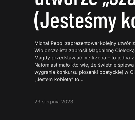
(Jesteśmy k
Michał Pepol zaprezentował kolejny utwór 
Wiolonczelista zaprosił Magdalenę Cielecką
Magdy przedstawiać nie trzeba – to jedna z
Natomiast mało kto wie, że świetnie śpiewa 
wygrania konkursu piosenki poetyckiej w O
„Jestem kobietą” to…
23 sierpnia 2023