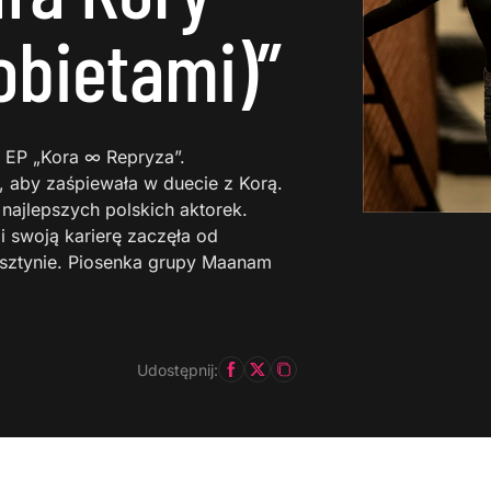
obietami)”
z EP „Kora ∞ Repryza”.
, aby zaśpiewała w duecie z Korą.
 najlepszych polskich aktorek.
i swoją karierę zaczęła od
lsztynie. Piosenka grupy Maanam
Udostępnij: