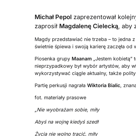
Michał Pepol
zaprezentował kolejny
zaprosił
Magdalenę Cielecką
, aby 
Magdy przedstawiać nie trzeba – to jedna z
świetnie śpiewa i swoją karierę zaczęła od 
Piosenka grupy
Maanam
„Jestem kobietą” t
nieprzypadkowy był wybór artystów, aby wł
wykorzystywać ciągle aktualny, także polityc
Partię perkusji nagrała
Wiktoria Bialic
, znan
fot. materiały prasowe
„Nie wyobrażam sobie, miły
Abyś na wojnę kiedyś szedł
Życia nie wolno tracić, miły