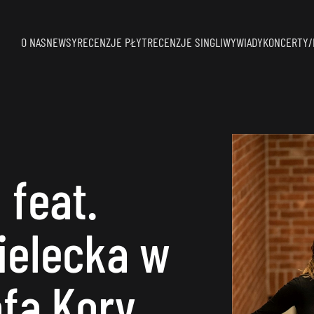
O NAS
NEWSY
RECENZJE PŁYT
RECENZJE SINGLI
WYWIADY
KONCERTY/
 feat.
ielecka w
fa Kory