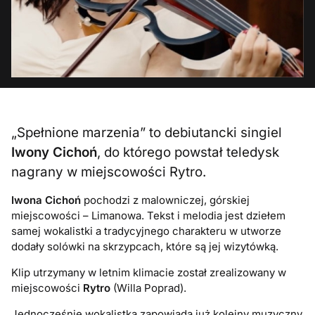
„Spełnione marzenia” to debiutancki singiel
Iwony Cichoń
, do którego powstał teledysk
nagrany w miejscowości Rytro.
Iwona Cichoń
pochodzi z malowniczej, górskiej
miejscowości – Limanowa. Tekst i melodia jest dziełem
samej wokalistki a tradycyjnego charakteru w utworze
dodały solówki na skrzypcach, które są jej wizytówką.
Klip utrzymany w letnim klimacie został zrealizowany w
miejscowości
Rytro
(Willa Poprad).
Jednocześnie wokalistka zapowiada już kolejny muzyczny