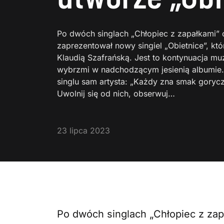
Po dwóch singlach „Chłopiec z zapałkami” or
zaprezentował nowy singiel „Obietnice”, kt
Klaudią Szafrańską. Jest to kontynuacja mu
wybrzmi w nadchodzącym jesienią albumie. 
singlu sam artysta: „Każdy zna smak goryc
Uwolnij się od nich, obserwuj…
23 lipca 2023
Po dwóch singlach „Chłopiec z zap