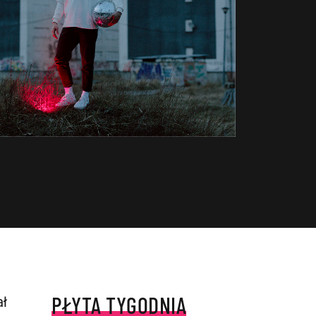
PŁYTA TYGODNIA
ł