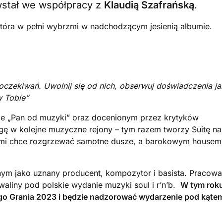
owstał we współpracy z
Klaudią Szafrańską
.
która w pełni wybrzmi w nadchodzącym jesienią albumie.
czekiwań. Uwolnij się od nich, obserwuj doświadczenia ja
w Tobie”
ie „Pan od muzyki” oraz docenionym przez krytyków
agę w kolejne muzyczne rejony – tym razem tworzy Suitę na
ami chce rozgrzewać samotne dusze, a barokowym housem 
nym jako uznany producent, kompozytor i basista. Pracowa
aliny pod polskie wydanie muzyki soul i r’n’b.
W tym rok
ego Grania 2023 i będzie nadzorować wydarzenie pod kąte