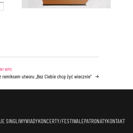
z remiksem utworu „Bez Ciebie chcę żyć wiecznie”
→
E SINGLI
WYWIADY
KONCERTY/FESTIWALE
PATRONATY
KONTAKT