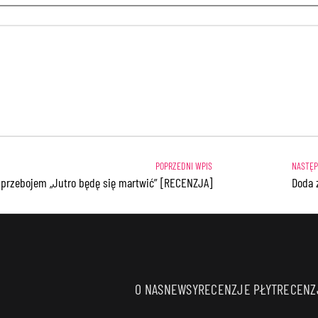
 przebojem „Jutro będę się martwić” [RECENZJA]
Doda 
O NAS
NEWSY
RECENZJE PŁYT
RECENZJ