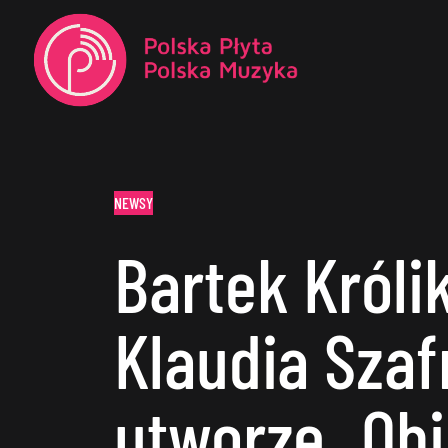
NEWSY
Bartek Królik
Klaudia Sza
utworze „Obi