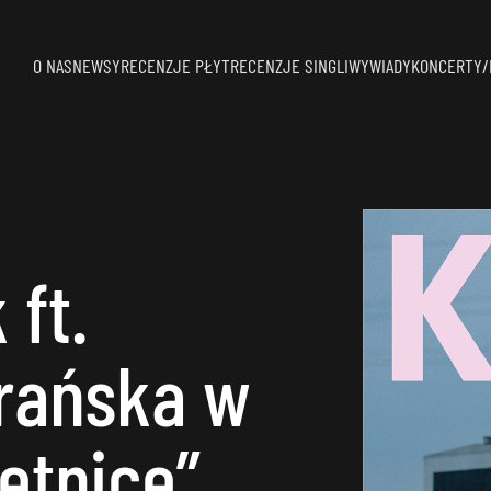
O NAS
NEWSY
RECENZJE PŁYT
RECENZJE SINGLI
WYWIADY
KONCERTY/
 ft.
frańska w
etnice”