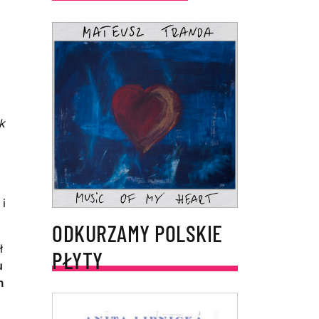
k
i
ODKURZAMY POLSKIE
ł
PŁYTY
u
m