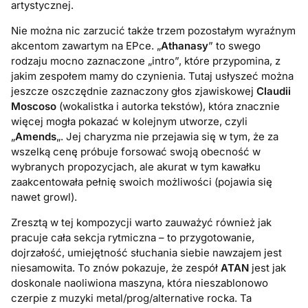
artystycznej.
Nie można nic zarzucić także trzem pozostałym wyraźnym
akcentom zawartym na EPce. „
Athanasy
” to swego
rodzaju mocno zaznaczone „intro”, które przypomina, z
jakim zespołem mamy do czynienia. Tutaj usłyszeć można
jeszcze oszczędnie zaznaczony głos zjawiskowej
Claudii
Moscoso
(wokalistka i autorka tekstów), która znacznie
więcej mogła pokazać w kolejnym utworze, czyli
„
Amends
„. Jej charyzma nie przejawia się w tym, że za
wszelką cenę próbuje forsować swoją obecność w
wybranych propozycjach, ale akurat w tym kawałku
zaakcentowała pełnię swoich możliwości (pojawia się
nawet growl).
Zresztą w tej kompozycji warto zauważyć również jak
pracuje cała sekcja rytmiczna – to przygotowanie,
dojrzałość, umiejętność słuchania siebie nawzajem jest
niesamowita. To znów pokazuje, że zespół
ATAN
jest jak
doskonale naoliwiona maszyna, która nieszablonowo
czerpie z muzyki metal/prog/alternative rocka. Ta