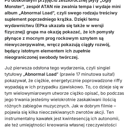
Po doskonałym przyjęciu zeszłorocznej płyty „Ugly
Monster”, zespół ATAN nie zwalnia tempa i wydaje mini
album „Abnormal Load”, czyli swego rodzaju treściwy
suplement poprzedniego krążka. Dzięki temu
wydawnictwu (EPka ukazała się także w wersji
fizycznej) grupa ma okazję pokazać, że ich pomysły
płynące z mocnym prog rockowym sznytem są
niewyczerpywalne, wręcz pokazują ciągły rozwój,
będący istotnym elementem ich zupełnie
nieograniczonej swobody twórczej.
Już pierwsza odsłona tego wydarzenia, czyli singiel
tytułowy „
Abnormal Load
” (prawie 17 minutowa suita!)
pokazywał, że ciężkie, energetycznie poprowadzone riffy
wypadają w ich przypadku zjawiskowo. To, co dzieje się w
tym wielowymiarowym utworze ciężko opisać, bo podczas
jego trwania jesteśmy wielokrotnie zaskakiwani ilością
różnych zabiegów muzycznych. Jak w dobrym filmie –
pojawia się kilka nieoczekiwanych zwrotów akcji. Ten
instrumentalny kawałek jest kwintesencją ich autonomii,
ale też umiejętności kreowania własnej rzeczywistości