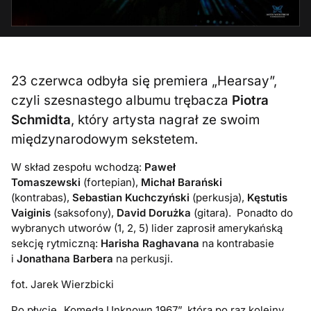
23 czerwca odbyła się premiera „Hearsay”,
czyli szesnastego albumu trębacza
Piotra
Schmidta
, który artysta nagrał ze swoim
międzynarodowym sekstetem.
W skład zespołu wchodzą:
Paweł
Tomaszewski
(fortepian),
Michał Barański
(kontrabas),
Sebastian Kuchczyński
(perkusja),
Kęstutis
Vaiginis
(saksofony),
David Dorużka
(gitara). Ponadto do
wybranych utworów (1, 2, 5) lider zaprosił amerykańską
sekcję rytmiczną:
Harisha Raghavana
na kontrabasie
i
Jonathana Barbera
na perkusji.
fot. Jarek Wierzbicki
Po płycie „Komeda Unknown 1967”, która po raz kolejny