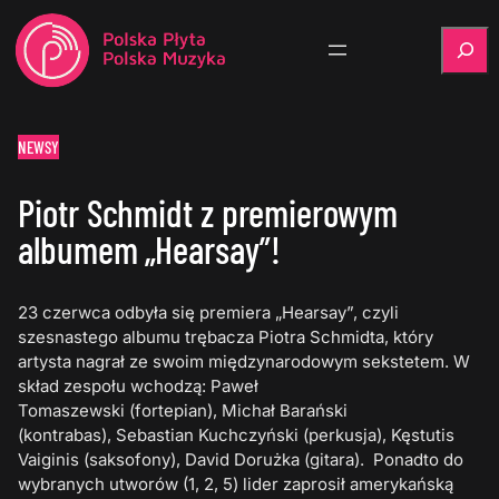
Szukaj
NEWSY
Piotr Schmidt z premierowym
albumem „Hearsay”!
23 czerwca odbyła się premiera „Hearsay”, czyli
szesnastego albumu trębacza Piotra Schmidta, który
artysta nagrał ze swoim międzynarodowym sekstetem. W
skład zespołu wchodzą: Paweł
Tomaszewski (fortepian), Michał Barański
(kontrabas), Sebastian Kuchczyński (perkusja), Kęstutis
Vaiginis (saksofony), David Dorużka (gitara). Ponadto do
wybranych utworów (1, 2, 5) lider zaprosił amerykańską