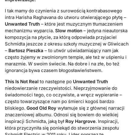
I tak mamy do czynienia z surowością kontrabasowego
intra Harisha Raghavana do utworu otwierającego płytę –
Unwanted Truth
– które jest muzycznym tłumaczeniem
mechanizmu wyparcia.
Slow motion
– jedyna nieautorska
kompozycja na płycie, za którą odpowiada przyjaciel
Schmidta jeszcze z okresu szkoły muzycznej w Gliwicach
–
Bartosz Pieszka
– to utwór uświadamiający nam jak
często żyjemy w zwolnionym tempie, ale też w uśpieniu i
marazmie. W swoim świecie. Na dobre i na złe, bo też
ignorancja bywa czasem błogosławieństwem.
This Is Not Real
to następne po
Unwanted Truth
niedowierzanie rzeczywistości. Nieprzyjmowanie do
świadomości tego, co oczywiste, a wręcz wypieranie –
często towarzyszące nam po śmierci kogoś bardzo
bliskiego.
Good Old Roy
wyłamuje się z głównej narracji
znaczeniowej albumu. Odnosi się bowiem do wielkiej
inspiracji Schmidta, jaką był
Roy Hargrove
. Inspiracji,
która przyczyniła się poniekąd do stworzenia zespołu
Schmidt Electric w 2011 roku. Lider poprzez tę