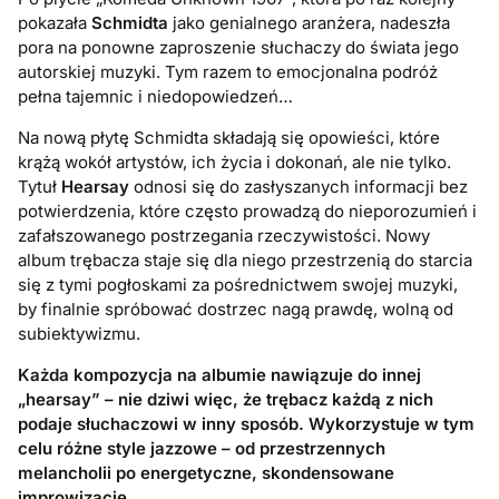
pokazała
Schmidta
jako genialnego aranżera, nadeszła
pora na ponowne zaproszenie słuchaczy do świata jego
autorskiej muzyki. Tym razem to emocjonalna podróż
pełna tajemnic i niedopowiedzeń…
Na nową płytę Schmidta składają się opowieści, które
krążą wokół artystów, ich życia i dokonań, ale nie tylko.
Tytuł
Hearsay
odnosi się do zasłyszanych informacji bez
potwierdzenia, które często prowadzą do nieporozumień i
zafałszowanego postrzegania rzeczywistości. Nowy
album trębacza staje się dla niego przestrzenią do starcia
się z tymi pogłoskami za pośrednictwem swojej muzyki,
by finalnie spróbować dostrzec nagą prawdę, wolną od
subiektywizmu.
Każda kompozycja na albumie nawiązuje do innej
„hearsay” – nie dziwi więc, że trębacz każdą z nich
podaje słuchaczowi w inny sposób. Wykorzystuje w tym
celu różne style jazzowe – od przestrzennych
melancholii po energetyczne, skondensowane
improwizacje.