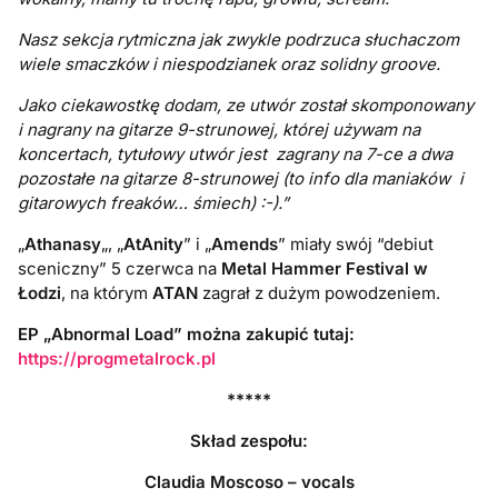
Nasz sekcja rytmiczna jak zwykle podrzuca słuchaczom
wiele smaczków i niespodzianek oraz solidny groove.
Jako ciekawostkę dodam, ze utwór został skomponowany
i nagrany na gitarze 9-strunowej, której używam na
koncertach, tytułowy utwór jest zagrany na 7-ce a dwa
pozostałe na gitarze 8-strunowej (to info dla maniaków i
gitarowych freaków… śmiech) :-).”
„
Athanasy
„, „
AtAnity
” i „
Amends
” miały swój “debiut
sceniczny” 5 czerwca na
Metal Hammer Festival w
Łodzi
, na którym
ATAN
zagrał z dużym powodzeniem.
EP „Abnormal Load” można zakupić tutaj:
https://progmetalrock.pl
*****
Skład zespołu:
Claudia Moscoso – vocals