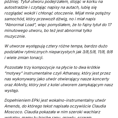
później.
Tytuł utworu podejrzałem, stojąc w korku na
autostradzie i czytając napisy na autach, lubię się
rozglądać wokół i chłonąć otoczenie. Mijał mnie potężny
samochód, który przewoził dźwig, no i miał napis
“Abnormal Load”, więc pomyślałem, że to fajny tytuł do 17
minutowego utworu, bo też jest abnormal tylko
muzycznie.
W utworze występują cztery różne tempa, bardzo dużo
podziałów rytmicznych nieparzystych jak 3/8,5/8, 11/8, 9/8
i wiele zmian tonacji.
Pozostałe
trzy kompozycje na płycie to dwa krótkie
“motywy” instrumentalne czyli Athanasy, który jest przez
nas wykonywany jako utwór otwierający nasze koncerty
oraz AtAnity, który jest z kolei utworem zamykającym nasz
występ.
Dopełnieniem
EPki jest wokalno-instrumentalny utwór
Amends, do którego tekst napisała oczywiście Claudia
Moscoco.
Claudia pokazała w nim szeroki wachlarz
wokalny, mamy tu trochę rapu, growlu, scream.