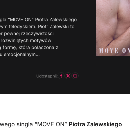
ingla “MOVE ON” Piotra Zalewskiego
wym teledyskiem. Piotr Zalewski to
or pewnej rzeczywistości
j rozwiniętych motywów
ą formę, która połączona z
aju emocjonalnym…
Udostępnij:
 nowego singla “MOVE ON”
Piotra Zalewskiego