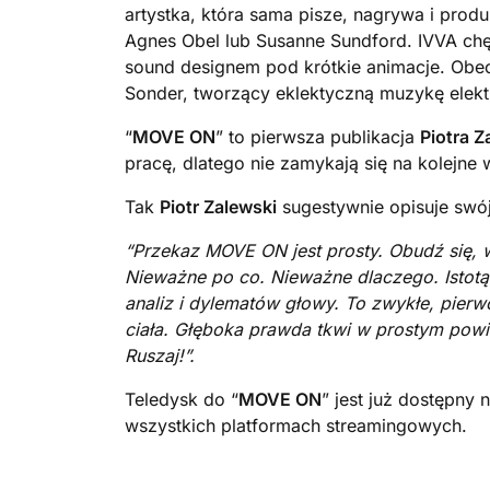
artystka, która sama pisze, nagrywa i pro
Agnes Obel lub Susanne Sundford. IVVA chęt
sound designem pod krótkie animacje. Ob
Sonder, tworzący eklektyczną muzykę elekt
“
MOVE ON
” to pierwsza publikacja
Piotra 
pracę, dlatego nie zamykają się na kolejne 
Tak
Piotr Zalewski
sugestywnie opisuje swó
“Przekaz MOVE ON jest prosty. Obudź się, w
Nieważne po co. Nieważne dlaczego. Istotą 
analiz i dylematów głowy. To zwykłe, pierw
ciała. Głęboka prawda tkwi w prostym powiedz
Ruszaj!”.
Teledysk do “
MOVE ON
” jest już dostępny
wszystkich platformach streamingowych.