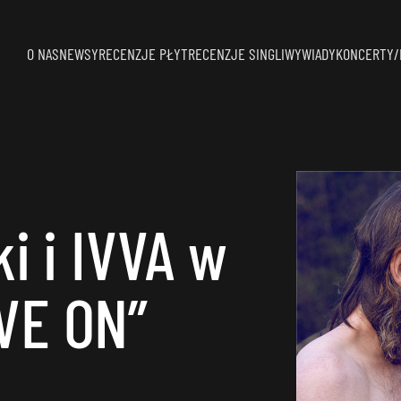
O NAS
NEWSY
RECENZJE PŁYT
RECENZJE SINGLI
WYWIADY
KONCERTY/
i i IVVA w
VE ON”