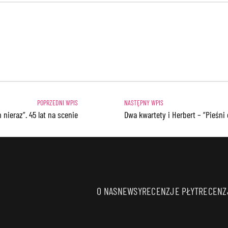
nieraz”. 45 lat na scenie
Dwa kwartety i Herbert – “Pieśn
O NAS
NEWSY
RECENZJE PŁYT
RECENZJ