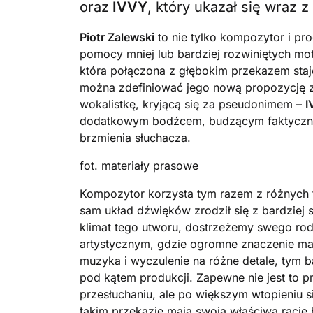
oraz
IVVY
, który ukazał się wraz 
Piotr Zalewski
to nie tylko kompozytor i pr
pomocy mniej lub bardziej rozwiniętych mo
która połączona z głębokim przekazem staj
można zdefiniować jego nową propozycję z
wokalistkę, kryjącą się za pseudonimem –
I
dodatkowym bodźcem, budzącym faktyczne 
brzmienia słuchacza.
fot. materiały prasowe
Kompozytor korzysta tym razem z różnych f
sam układ dźwięków zrodził się z bardziej s
klimat tego utworu, dostrzeżemy swego rod
artystycznym, gdzie ogromne znaczenie maj
muzyka i wyczulenie na różne detale, tym b
pod kątem produkcji. Zapewne nie jest to 
przesłuchaniu, ale po większym wtopieniu s
takim przekazie mają swoją właściwą rację 