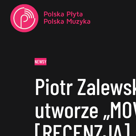
NEWSY
Piotr Zalewsk
utworze „MO
[RECENZJA]