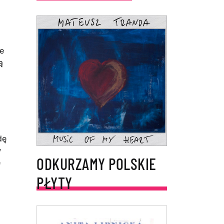
e
ą
dę
w
ODKURZAMY POLSKIE
e
PŁYTY