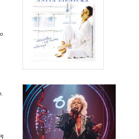
zo
e.
ię