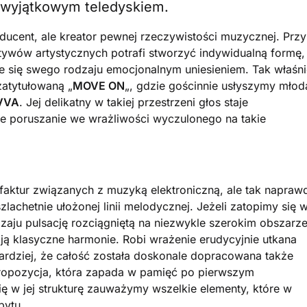
z wyjątkowym teledyskiem.
oducent, ale kreator pewnej rzeczywistości muzycznej. Przy
tywów artystycznych potrafi stworzyć indywidualną formę,
e się swego rodzaju emocjonalnym uniesieniem. Tak właśni
atytułowaną „
MOVE ON
„, gdzie gościnnie usłyszymy młod
VVA
. Jej delikatny w takiej przestrzeni głos staje
poruszanie we wrażliwości wyczulonego na takie
aktur związanych z muzyką elektroniczną, ale tak napraw
zlachetnie ułożonej linii melodycznej. Jeżeli zatopimy się 
zaju pulsację rozciągniętą na niezwykle szerokim obszarz
ą klasyczne harmonie. Robi wrażenie erudycyjnie utkana
ardziej, że całość została doskonale dopracowana także
propozycja, która zapada w pamięć po pierwszym
ię w jej strukturę zauważymy wszelkie elementy, które w
bytu.