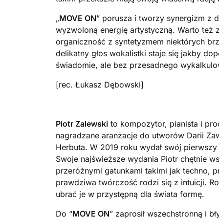
„
MOVE ON
” porusza i tworzy synergizm z d
wyzwoloną energię artystyczną. Warto też 
organiczność z syntetyzmem niektórych brz
delikatny głos wokalistki staje się jakby do
świadomie, ale bez przesadnego wykalkulo
[rec. Łukasz Dębowski]
Piotr Zalewski
to kompozytor, pianista i p
nagradzane aranżacje do utworów Darii Zaw
Herbuta. W 2019 roku wydał swój pierwszy 
Swoje najświeższe wydania Piotr chętnie ws
przeróżnymi gatunkami takimi jak techno, 
prawdziwa twórczość rodzi się z intuicji. 
ubrać je w przystępną dla świata formę.
Do “
MOVE ON
” zaprosił wszechstronną i bł