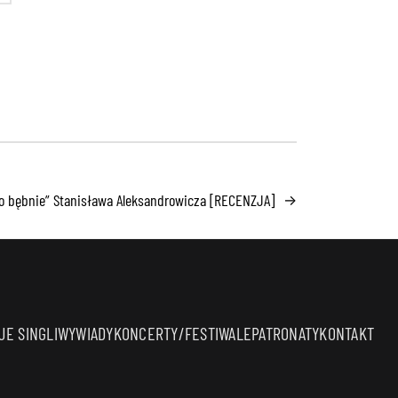
i o bębnie” Stanisława Aleksandrowicza [RECENZJA]
→
E SINGLI
WYWIADY
KONCERTY/FESTIWALE
PATRONATY
KONTAKT