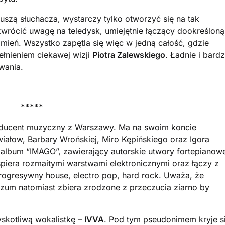
uszą słuchacza, wystarczy tylko otworzyć się na tak
zwrócić uwagę na teledysk, umiejętnie łączący dookreśloną
mień. Wszystko zapętla się więc w jedną całość, gdzie
pełnieniem ciekawej wizji
Piotra Zalewskiego
. Ładnie i bard
wania.
*****
roducent muzyczny z Warszawy. Ma na swoim koncie
iałow, Barbary Wrońskiej, Miro Kępińskiego oraz Igora
album “IMAGO”, zawierający autorskie utwory fortepianow
piera rozmaitymi warstwami elektronicznymi oraz łączy z
progresywny house, electro pop, hard rock. Uważa, że
Rozum natomiast zbiera zrodzone z przeczucia ziarno by
yskotliwą wokalistkę –
IVVA
. Pod tym pseudonimem kryje s