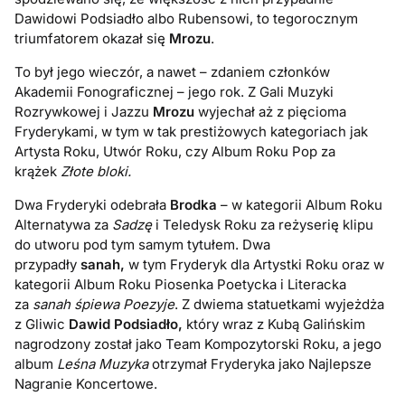
Dawidowi Podsiadło albo Rubensowi, to tegorocznym
triumfatorem okazał się
Mrozu
.
To był jego wieczór, a nawet – zdaniem członków
Akademii Fonograficznej – jego rok. Z Gali Muzyki
Rozrywkowej i Jazzu
Mrozu
wyjechał aż z pięcioma
Fryderykami, w tym w tak prestiżowych kategoriach jak
Artysta Roku, Utwór Roku, czy Album Roku Pop za
krążek
Złote bloki.
Dwa Fryderyki odebrała
Brodka
– w kategorii Album Roku
Alternatywa za
Sadzę
i Teledysk Roku za reżyserię klipu
do utworu pod tym samym tytułem. Dwa
przypadły
sanah,
w tym Fryderyk dla Artystki Roku oraz w
kategorii Album Roku Piosenka Poetycka i Literacka
za
sanah śpiewa Poezyje
. Z dwiema statuetkami wyjeżdża
z Gliwic
Dawid Podsiadło,
który wraz z Kubą Galińskim
nagrodzony został jako Team Kompozytorski Roku, a jego
album
Leśna Muzyka
otrzymał Fryderyka jako Najlepsze
Nagranie Koncertowe.