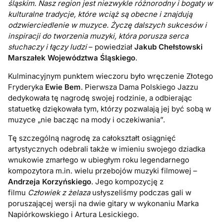
śląskim. Nasz region jest niezwykle różnorodny i bogaty w
kulturalne tradycje, które wciąż są obecne i znajdują
odzwierciedlenie w muzyce. Życzę dalszych sukcesów i
inspiracji do tworzenia muzyki, która porusza serca
słuchaczy i łączy ludzi
– powiedział
Jakub Chełstowski
Marszałek Województwa Śląskiego
.
Kulminacyjnym punktem wieczoru było wręczenie Złotego
Fryderyka
Ewie Bem
. Pierwsza Dama Polskiego Jazzu
dedykowała tę nagrodę swojej rodzinie, a odbierając
statuetkę dziękowała tym, którzy pozwalają jej być sobą w
muzyce „nie bacząc na mody i oczekiwania”.
Tę szczególną nagrodę za całokształt osiągnięć
artystycznych odebrali także w imieniu swojego dziadka
wnukowie zmarłego w ubiegłym roku legendarnego
kompozytora m.in. wielu przebojów muzyki filmowej –
Andrzeja Korzyńskiego
. Jego kompozycję z
filmu
Człowiek z żelaza
usłyszeliśmy podczas gali w
poruszającej wersji na dwie gitary w wykonaniu Marka
Napiórkowskiego i Artura Lesickiego.