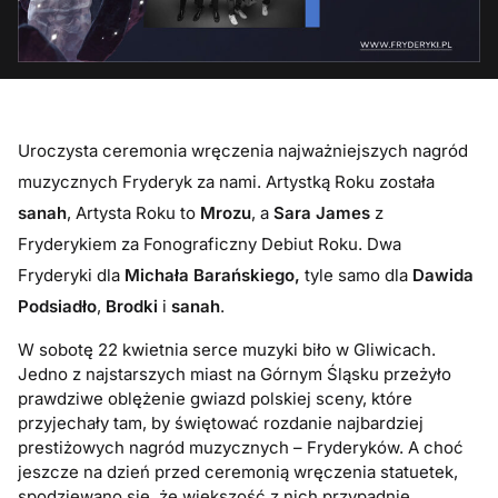
Uroczysta ceremonia wręczenia najważniejszych nagród
muzycznych Fryderyk za nami. Artystką Roku została
sanah
, Artysta Roku to
Mrozu
, a
Sara James
z
Fryderykiem za Fonograficzny Debiut Roku.
Dwa
Fryderyki dla
Michała Barańskiego,
tyle samo dla
Dawida
Podsiadło
,
Brodki
i
sanah
.
W sobotę 22 kwietnia serce muzyki biło w Gliwicach.
Jedno z najstarszych miast na Górnym Śląsku przeżyło
prawdziwe oblężenie gwiazd polskiej sceny, które
przyjechały tam, by świętować rozdanie najbardziej
prestiżowych nagród muzycznych – Fryderyków. A choć
jeszcze na dzień przed ceremonią wręczenia statuetek,
spodziewano się, że większość z nich przypadnie