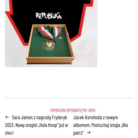
Sara James z nagrodą Fryderyk
Jacek Korohoda z nowym
←
2023. Nowy singiel „Hula Hoop” już w
albumem. Posłuchaj singla „Nie
sieci
patrz”
→