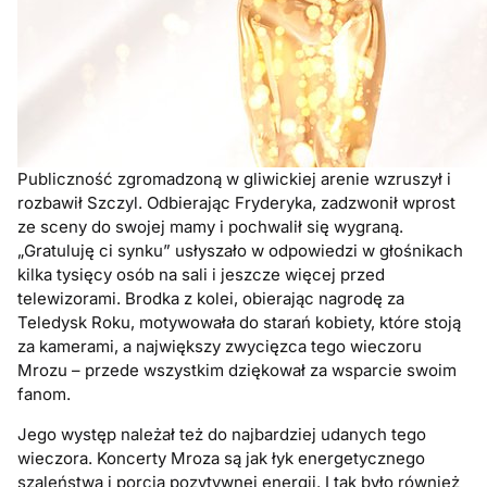
Publiczność zgromadzoną w gliwickiej arenie wzruszył i
rozbawił Szczyl. Odbierając Fryderyka, zadzwonił wprost
ze sceny do swojej mamy i pochwalił się wygraną.
„Gratuluję ci synku” usłyszało w odpowiedzi w głośnikach
kilka tysięcy osób na sali i jeszcze więcej przed
telewizorami. Brodka z kolei, obierając nagrodę za
Teledysk Roku, motywowała do starań kobiety, które stoją
za kamerami, a największy zwycięzca tego wieczoru
Mrozu – przede wszystkim dziękował za wsparcie swoim
fanom.
Jego występ należał też do najbardziej udanych tego
wieczora. Koncerty Mroza są jak łyk energetycznego
szaleństwa i porcja pozytywnej energii. I tak było również