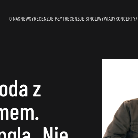
O NAS
NEWSY
RECENZJE PŁYT
RECENZJE SINGLI
WYWIADY
KONCERTY/
oda z
mem.
ngla „Nie