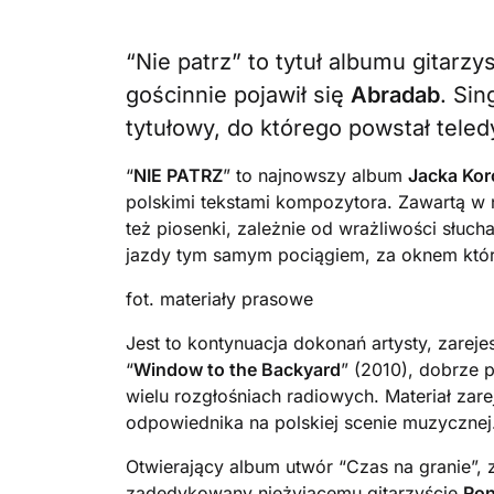
“Nie patrz” to tytuł albumu gitarz
gościnnie pojawił się
Abradab
. Si
tytułowy, do którego powstał teled
“
NIE PATRZ
” to najnowszy album
Jacka Ko
polskimi tekstami kompozytora. Zawartą w n
też piosenki, zależnie od wrażliwości słu
jazdy tym samym pociągiem, za oknem które
fot. materiały prasowe
Jest to kontynuacja dokonań artysty, zarej
“
Window to the Backyard
” (2010), dobrze 
wielu rozgłośniach radiowych. Materiał zar
odpowiednika na polskiej scenie muzycznej
Otwierający album utwór “Czas na granie”,
zadedykowany nieżyjącemu gitarzyście
Ro