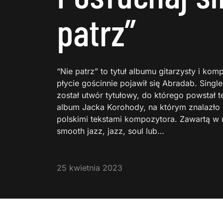
patrz”
“Nie patrz” to tytuł albumu gitarzysty i ko
płycie gościnnie pojawił się Abradab. Sin
został utwór tytułowy, do którego powstał 
album Jacka Korohody, na którym znalazło s
polskimi tekstami kompozytora. Zawartą w
smooth jazz, jazz, soul lub…
25 kwietnia 2023