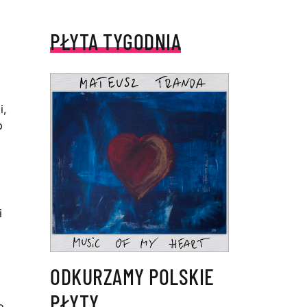
PŁYTA TYGODNIA
i,
b
i
ODKURZAMY POLSKIE
PŁYTY
o