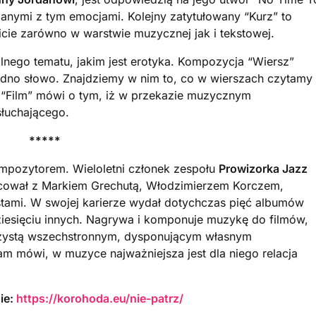
zanymi z tym emocjami. Kolejny zatytułowany “Kurz” to
icie zarówno w warstwie muzycznej jak i tekstowej.
alnego tematu, jakim jest erotyka. Kompozycja “Wiersz”
 jedno słowo. Znajdziemy w nim to, co w wierszach czytamy
 “Film” mówi o tym, iż w przekazie muzycznym
słuchającego.
*****
kompozytorem. Wieloletni członek zespołu
Prowizorka Jazz
racował z Markiem Grechutą, Włodzimierzem Korczem,
stami. W swojej karierze wydał dotychczas pięć albumów
udziesięciu innych. Nagrywa i komponuje muzykę do filmów,
tarzystą wszechstronnym, dysponującym własnym
 mówi, w muzyce najważniejsza jest dla niego relacja
ie:
https://korohoda.eu/nie-patrz/