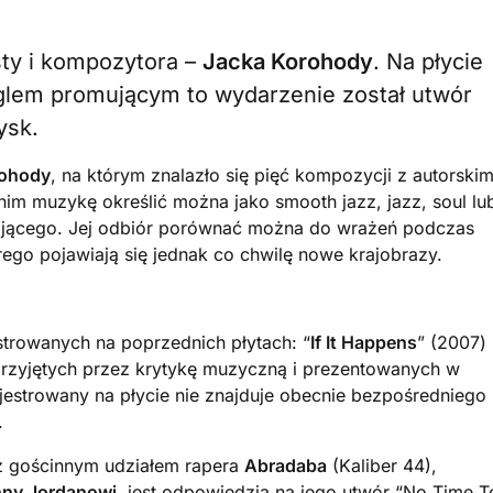
ysty i kompozytora –
Jacka Korohody
. Na płycie
nglem promującym to wydarzenie został utwór
ysk.
rohody
, na którym znalazło się pięć kompozycji z autorskim
im muzykę określić można jako smooth jazz, jazz, soul lu
chającego. Jej odbiór porównać można do wrażeń podczas
go pojawiają się jednak co chwilę nowe krajobrazy.
estrowanych na poprzednich płytach: “
If It Happens
” (2007) 
przyjętych przez krytykę muzyczną i prezentowanych w
ejestrowany na płycie nie znajduje obecnie bezpośredniego
.
 z gościnnym udziałem rapera
Abradaba
(Kaliber 44),
nny
Jordanowi
, jest odpowiedzią na jego utwór “No Time T