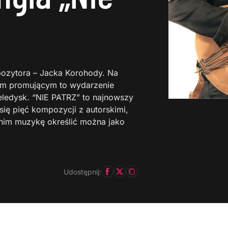
mpozytora – Jacka Korohody. Na
glem promującym to wydarzenie
teledysk. “NIE PATRZ” to najnowszy
ię pięć kompozycji z autorskimi,
 nim muzykę określić można jako
Udostępnij: