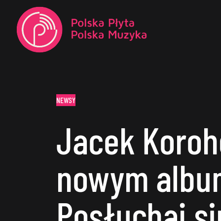
NEWSY
Jacek Koroh
nowym albu
Posłuchaj si