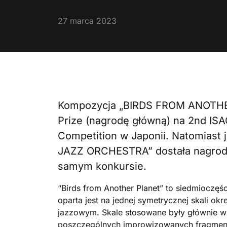
27 marca 2023
Kompozycja „BIRDS FROM ANOTH
Prize (nagrodę główną) na 2nd ISA
Competition w Japonii. Natomias
JAZZ ORCHESTRA” dostała nagrodę 
samym konkursie.
“Birds from Another Planet” to siedmioczę
oparta jest na jednej symetrycznej skali ok
jazzowym. Skale stosowane były głównie w 
poszczególnych improwizowanych fragment