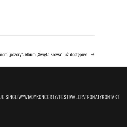
orem „pozory”. Album „Święta Krowa” już dostępny!
→
E SINGLI
WYWIADY
KONCERTY/FESTIWALE
PATRONATY
KONTAKT