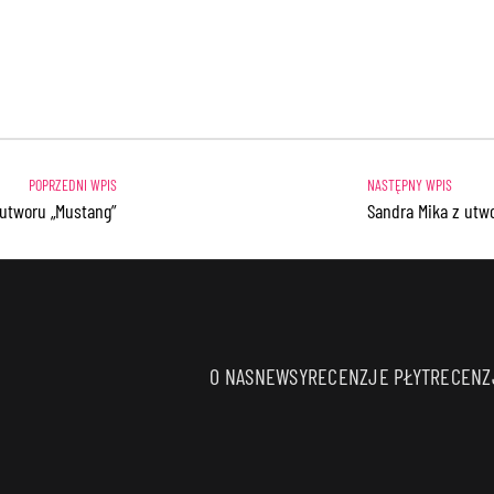
 utworu „Mustang”
Sandra Mika z utw
O NAS
NEWSY
RECENZJE PŁYT
RECENZJ