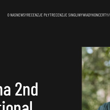
O NAS
NEWSY
RECENZJE PŁYT
RECENZJE SINGLI
WYWIADY
KONCERTY/
na 2nd
tional