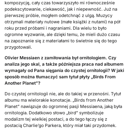
kompozycję, cały czas towarzyszyło mi równocześnie
podekscytowanie, ciekawość, jak i niepewność. Już na
pierwszej próbie, mogłem odetchnąć z ulgą. Muzycy
otrzymali materiały nutowe (małe książki z nutami) na pół
roku przed próbami i nagraniami. Dla wielu to było
ogromne wyzwanie, ale dzięki temu, że mieli dużo czasu
na zapoznanie się z materiałami to świetnie się do tego
przygotowali.
Olivier Messiaen z zamiłowania był ornitologiem. Czy
analiza jego skal, a także późniejsza praca nad albumem
wymagały od Pana sięgania do czystej ornitologii? W jaki
spos
ó
b można tłumaczyć sam tytuł pł
yty „Birds From
Another Planet
”?
Do czystej ornitologii nie, ale do takiej w przenośni. Tytuł
albumu ma wielorakie konotacje. „Birds from Another
Planet” nawiązuje do ogromnej pasji Messiaena, jaką była
ornitologia. Dodatkowo słowo „bird” symbolizuje
modalizm tej wielkiej postaci, a do tego łączy się z
postacią Charlie’go Parkera, który miał taki przydomek.