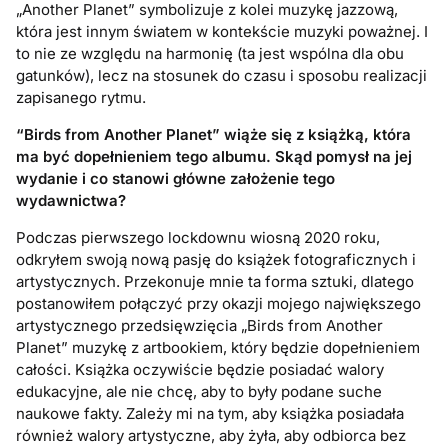
„Another Planet” symbolizuje z kolei muzykę jazzową,
która jest innym światem w kontekście muzyki poważnej. I
to nie ze względu na harmonię (ta jest wspólna dla obu
gatunków), lecz na stosunek do czasu i sposobu realizacji
zapisanego rytmu.
“
Birds from Another Planet
” wiąże się z książką, kt
ó
ra
ma być
dope
łnieniem tego albumu. Skąd pomysł na jej
wydanie i co stanowi główne założenie tego
wydawnictwa?
Podczas pierwszego lockdownu wiosną 2020 roku,
odkryłem swoją nową pasję do książek fotograficznych i
artystycznych. Przekonuje mnie ta forma sztuki, dlatego
postanowiłem połączyć przy okazji mojego największego
artystycznego przedsięwzięcia „Birds from Another
Planet” muzykę z artbookiem, który będzie dopełnieniem
całości. Książka oczywiście będzie posiadać walory
edukacyjne, ale nie chcę, aby to były podane suche
naukowe fakty. Zależy mi na tym, aby książka posiadała
również walory artystyczne, aby żyła, aby odbiorca bez