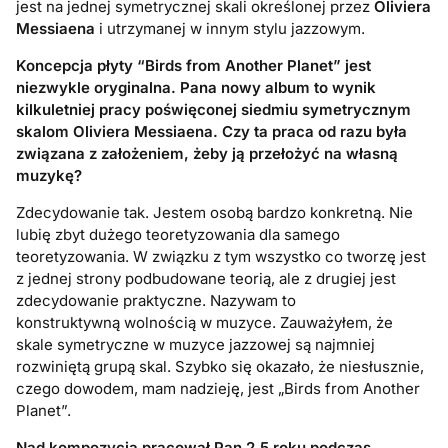
jest na jednej symetrycznej skali określonej przez
Oliviera
Messiaena
i utrzymanej w innym stylu jazzowym.
Koncepcja płyty “
Birds from Another Planet
” jest
niezwykle oryginalna. Pana nowy album to wynik
kilkuletniej pracy poświęconej siedmiu symetrycznym
skalom Oliviera Messiaena. Czy ta praca od razu była
związana z założeniem, żeby ją przełożyć na własną
muzykę?
Zdecydowanie tak. Jestem osobą bardzo konkretną. Nie
lubię zbyt dużego teoretyzowania dla samego
teoretyzowania. W związku z tym wszystko co tworzę jest
z jednej strony podbudowane teorią, ale z drugiej jest
zdecydowanie praktyczne. Nazywam to
konstruktywną wolnością w muzyce. Zauważyłem, że
skale symetryczne w muzyce jazzowej są najmniej
rozwiniętą grupą skal. Szybko się okazało, że niesłusznie,
czego dowodem, mam nadzieję, jest „Birds from Another
Planet”.
Nad kompozycją pracował Pan 2,5 roku podczas