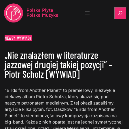
Szukaj
NEWSY
WYWIADY
„Nie znalazłem w literaturze
jazzowej drugiej takiej pozycji” –
Piotr Scholz [WYWIAD]
“Birds from Another Planet” to premierowy, niezwykle
ciekawy album Piotra Scholza, który ukazał się pod
naszym patronatem medialnym. Z tej okazji zadaliśmy
artyście kilka pytań. fot. Daszkow “Birds from Another
Planet” to siedmioczęściowy kompozycja rozpisana na
big-band. Każda z nich oparta jest na jednej symetrycznej
skali określonej przez Oliviera Messiaena i utrzymanej w