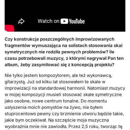
Czy konstrukcja poszczeg
ó
lnych improwizowanych
fragment
ó
w wymuszająca na solistach stosowania skal
symetrycznych nie rodziła pewnych problem
ó
w?
Ile
czasu potrzebowali muzycy, z kt
ó
rymi nagrywał
Pan ten
album,
żeby zasymilować się z koncepcją projektu?
Nie tylko jestem kompozytorem, ale też wykonawcą,
gitarzystą. Już od kilku lat stosowałem te skale w
improwizacji na standardowej harmonii. Natomiast muzycy
w mojej kompozycji musieli stosować skale symetryczne
jako osobne, nowe centrum tonalne. Do momentu
usłyszenia moich pomysłów na żywo, nie byłem
stuprocentowo pewny czy brzmienie utworu będzie takie,
jakie bym oczekiwał. Na szczęście moja muzyczna
wyobraźnia mnie nie zawiodła. Przez 2,5 roku, tworząc tę