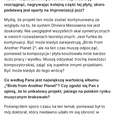
rozciągnąć, nagrywając kolejną część tej płyty, skoro
podstawą jest oparty na improwizacji jazz?
Myślę, że projekt ten może zostać kontynuowany ze
względu na to, że system Oliviera Messiaena nie jest
doskonały. Nie uwzględnił wszystkich skal symetrycznych
w swoich rozważaniach teoretycznych. Jest furtka do
kontynuacji. Być może kiedyś zarejestruję „Birds from
Another Planet 2”, ale na ten czas muszę odpocząć,
ponieważ ta kompozycja i płyta kosztowała mnie bardzo
dużo pracy i wysiłku. Muszę odzyskać trochę świeżości
kompozytorskiej, zająć się zupełnie innymi projektami.
Być może kiedyś do tego wrócę?
Co według Pana jest największą wartością albumu
„“
Birds from Another Planet
”? Czy zgodzi się Pan z
opinią, że to unikatowy projekt, jakiego na polskim rynku
muzycznym brakowało?
Poświęciłem sporo czasu na ten temat, ponieważ był to
mój doktorat, który niedawno udało mi się obronić w