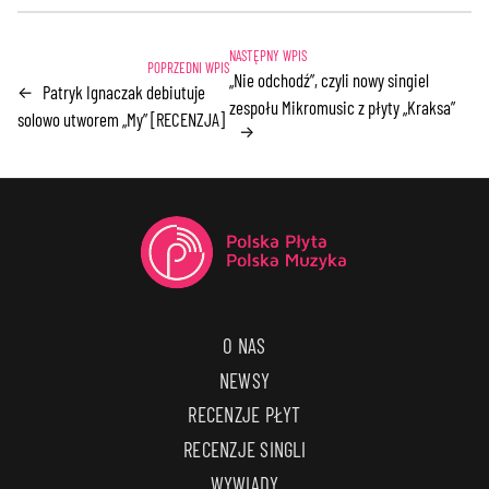
„Nie odchodź”, czyli nowy singiel
Patryk Ignaczak debiutuje
←
zespołu Mikromusic z płyty „Kraksa”
solowo utworem „My” [RECENZJA]
→
O NAS
NEWSY
RECENZJE PŁYT
RECENZJE SINGLI
WYWIADY