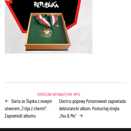
Daria ze Śląska z nowym
Electro-popowy Poisonsweet zapowiada
←
utworem „Trója z chemii”.
debiutancki album. Posłuchaj singla
Zapowiedź albumu
„You & Me”
→