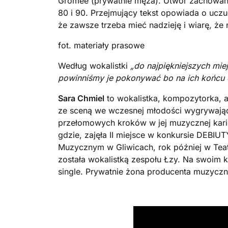
Gromee (prywatnie męża). Utwór zachowany
80 i 90. Przejmujący tekst opowiada o uczu
że zawsze trzeba mieć nadzieję i wiarę, że
fot. materiały prasowe
Według wokalistki
„do najpiękniejszych miej
powinniśmy je pokonywać bo na ich końcu 
Sara Chmiel
to wokalistka, kompozytorka, 
ze sceną we wczesnej młodości wygrywając 
przełomowych kroków w jej muzycznej karie
gdzie, zajęła II miejsce w konkursie DEBI
Muzycznym w Gliwicach, rok później w Teat
została wokalistką zespołu Łzy. Na swoim 
single. Prywatnie żona producenta muzyczn