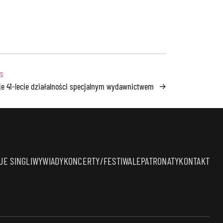
je 41-lecie działalności specjalnym wydawnictwem
→
E SINGLI
WYWIADY
KONCERTY/FESTIWALE
PATRONATY
KONTAKT