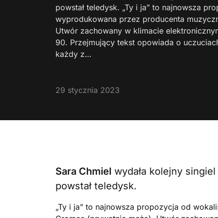
powstał teledysk. „Ty i ja” to najnowsza pro
wyprodukowana przez producenta muzyczn
Utwór zachowany w klimacie elektronicznym
90. Przejmujący tekst opowiada o uczuciach
każdy z…
29 stycznia 2023
Sara Chmiel
wydała kolejny singie
powstał teledysk.
„Ty i ja” to najnowsza propozycja od wok