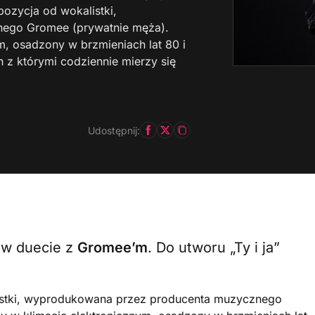
pozycja od wokalistki,
ego Gromee (prywatnie męża).
, osadzony w brzmieniach lat 80 i
 z którymi codziennie mierzy się
Udostępnij:
l w duecie z
Gromee’m
. Do utworu „Ty i ja”
alistki, wyprodukowana przez producenta muzycznego