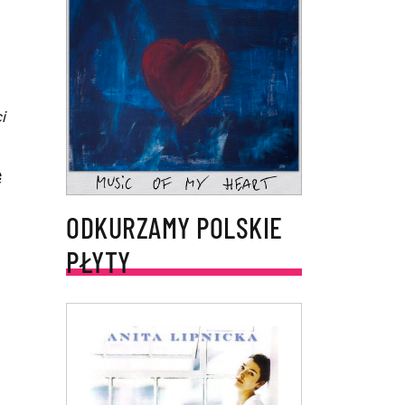
i
ę
ODKURZAMY POLSKIE
PŁYTY