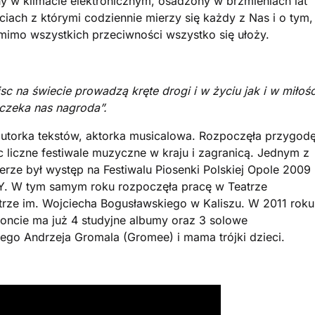
 w klimacie elektronicznym, osadzony w brzmieniach lat
ciach z którymi codziennie mierzy się każdy z Nas i o tym,
 mimo wszystkich przeciwności wszystko się ułoży.
sc na świecie prowadzą kręte drogi i w życiu jak i w miłośc
czeka nas nagroda”.
autorka tekstów, aktorka musicalowa. Rozpoczęła przygod
liczne festiwale muzyczne w kraju i zagranicą. Jednym z
rze był występ na Festiwalu Piosenki Polskiej Opole 2009
UTY. W tym samym roku rozpoczęła pracę w Teatrze
rze im. Wojciecha Bogusławskiego w Kaliszu. W 2011 roku
koncie ma już 4 studyjne albumy oraz 3 solowe
ego Andrzeja Gromala (Gromee) i mama trójki dzieci.