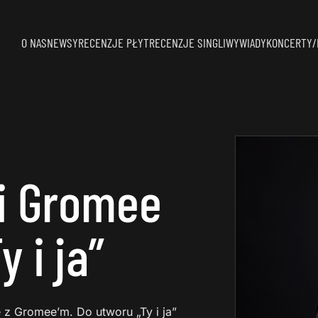
O NAS
NEWSY
RECENZJE PŁYT
RECENZJE SINGLI
WYWIADY
KONCERTY/
 i Gromee
 i ja”
e z Gromee’m. Do utworu „Ty i ja”