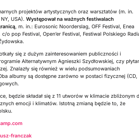
inarnych projektów artystycznych oraz warsztatów (m. in.
, NY, USA).
Występował na ważnych festiwalach
granicą
, m. in.: Eurosonic Noorderslag, OFF Festival, Enea
, c/o pop Festival, Open’er Festival, Festiwal Polskiego Radi
 Żydowska.
potkały się z dużym zainteresowaniem publiczności i
Programie Alternatywnym Agnieszki Szydłowskiej, czy płyta
zej. Znalazły się również w wielu podsumowaniach
 Oba albumy są dostępne zarówno w postaci fizycznej (CD,
ngowych.
e, będzie składał się z 11 utworów w klimacie zbliżonym 
cznych emocji i klimatów. Istotną zmianą będzie to, że
lsku.
dcamp.com
usz-franczak