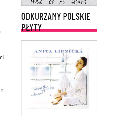
ODKURZAMY POLSKIE
PŁYTY
a
mi
do