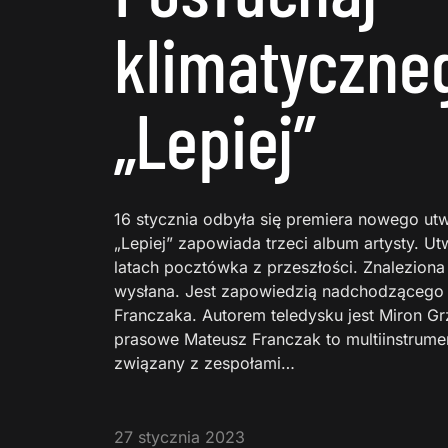
klimatyczneg
„Lepiej”
16 stycznia odbyła się premiera nowego ut
„Lepiej” zapowiada trzeci album artysty. Ut
latach pocztówka z przeszłości. Znaleziona
wysłana. Jest zapowiedzią nadchodząceg
Franczaka. Autorem teledysku jest Miron Grz
prasowe Mateusz Franczak to multiinstrument
związany z zespołami…
27 stycznia 2023