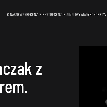
O NAS
NEWSY
RECENZJE PŁYT
RECENZJE SINGLI
WYWIADY
KONCERTY/
nczak z
rem.