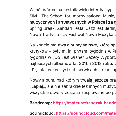
Współtwórca i uczestnik wielu interdyscypl
SIM – The School for Improvisational Music
muzycznych i artystycznych w Polsce i za 
Spring Break, Zandari Festa, JazzFest Berlin
Nowa Tradycja czy Festiwal Nowa Muzyka
Na koncie ma
dwa albumy solowe
, które s
krytyków – były m. in. płytami tygodnia w 
tygodnia w „Co Jest Grane” Gazety Wyborc
najlepszych albumów lat 2016 i 2018 roku.
LP), jak i we wszystkich serwisach streami
Nowy album, nad którym trwają jeszcze prac
„
Lepiej
„, ale nie zabraknie też innych muzy
wszystkie utwory zostaną zaśpiewane po po
Bandcamp:
https://mateuszfranczak.ban
Soundcloud:
https://soundcloud.com/mate