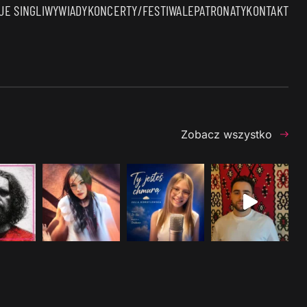
E SINGLI
WYWIADY
KONCERTY/FESTIWALE
PATRONATY
KONTAKT
Zobacz wszystko