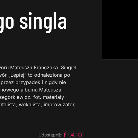
o singla
woru Mateusza Franczaka. Singiel
wór „Lepiej” to odnaleziona po
 przez przypadek i nigdy nie
o nowego albumu Mateusza
egorkiewicz. fot. materiały
alista, wokalista, improwizator,
Udostępnij: