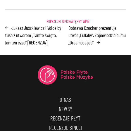
Łukasz Juszkiewicz i Voice by
Dobrawa Czocher prezentuje
←
Yush z utworem „Tamte święta,
utwór „Lullaby”. Zapowiedź albumu
tamten czas” [RECENZJA]
„Dreamscapes”
→
O NAS
NEWSY
RECENZJE PŁYT
RECENZJE SINGLI