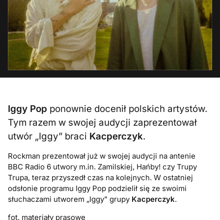
Iggy Pop
ponownie docenił polskich artystów.
Tym razem w swojej audycji zaprezentował
utwór „Iggy” braci
Kacperczyk
.
Rockman prezentował już w swojej audycji na antenie
BBC Radio 6 utwory m.in. Zamilskiej, Hańby! czy Trupy
Trupa, teraz przyszedł czas na kolejnych. W ostatniej
odsłonie programu Iggy Pop podzielił się ze swoimi
słuchaczami utworem „Iggy” grupy
Kacperczyk
.
fot. materiały prasowe