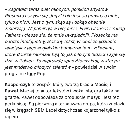
–
Zagrałem teraz duet młodych, polskich artystów.
Piosenka nazywa się „Iggy” i nie jest co prawda o mnie,
tylko o nich. Jest o tym, skąd są i dokąd obecnie
zmierzają. Wspominają w niej mnie, Elvina Jonesa i Young
Fathers i cieszę się, że mnie uwzględnili. Piosenka ma
bardzo inteligentny, złożony tekst, w sieci znajdziecie
teledysk z jego angielskim tłumaczeniem i zdjęciami,
które dobrze reprezentują to, jak młodym ludziom żyje się
dziś w Polsce. To naprawdę specyficzny kraj, w którym
jest mnóstwo młodych talentów
– powiedział w swoim
programie Iggy Pop
Kacperczyk
to zespół, który tworzą
bracia Maciej i
Paweł
. Maciej to autor tekstów i wokalista, gra także na
gitarze. Paweł odpowiada za produkcję muzyki, jest też
perkusistą. Są pierwszą alternatywną grupą, która znalazła
się w kręgach SBM Label dotychczas kojarzonej tylko z
rapem.