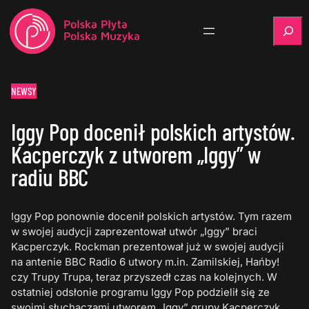
Szukaj
NEWSY
Iggy Pop docenił polskich artystów.
Kacperczyk z utworem „Iggy” w
radiu BBC
Iggy Pop ponownie docenił polskich artystów. Tym razem
w swojej audycji zaprezentował utwór „Iggy” braci
Kacperczyk. Rockman prezentował już w swojej audycji
na antenie BBC Radio 6 utwory m.in. Zamilskiej, Hańby!
czy Trupy Trupa, teraz przyszedł czas na kolejnych. W
ostatniej odsłonie programu Iggy Pop podzielił się ze
swoimi słuchaczami utworem „Iggy” grupy Kacperczyk.