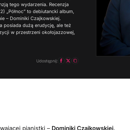
nzją tego wydarzenia. Recenzja
2) „Północ” to debiutancki album,
e – Dominiki Czajkowskiej.
a posiada dużą erudycję, ale też
cji w przestrzeni okołojazzowej,
Udostępnij:
wającej pianistki –
Dominiki Czajkowskiej
.