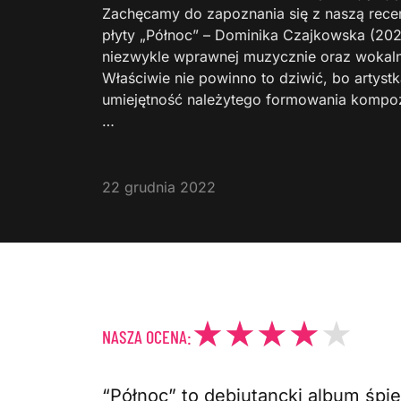
Zachęcamy do zapoznania się z naszą rece
płyty „Północ” – Dominika Czajkowska (202
niezwykle wprawnej muzycznie oraz wokalni
Właściwie nie powinno to dziwić, bo artystk
umiejętność należytego formowania kompozy
…
22 grudnia 2022
NASZA OCENA:
“Północ” to debiutancki album śpie