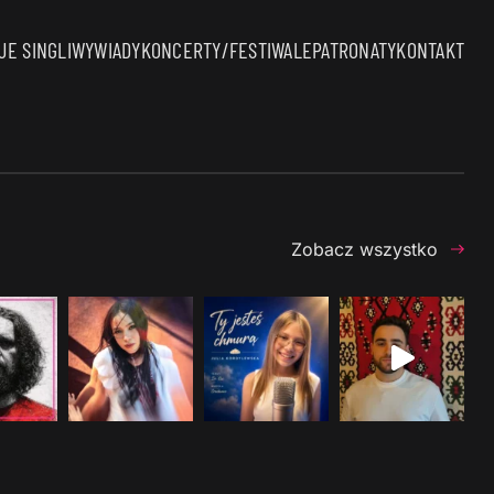
E SINGLI
WYWIADY
KONCERTY/FESTIWALE
PATRONATY
KONTAKT
Zobacz wszystko