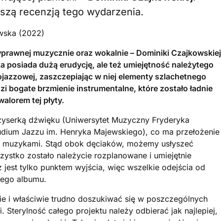
szą recenzją tego wydarzenia.
owska (2022)
wprawnej muzycznie oraz wokalnie – Dominiki Czajkowskiej
ka posiada dużą erudycję, ale też umiejętność należytego
jazzowej, zaszczepiając w niej elementy szlachetnego
i bogate brzmienie instrumentalne, które zostało ładnie
alorem tej płyty.
żyserką dźwięku (Uniwersytet Muzyczny Fryderyka
Studium Jazzu im. Henryka Majewskiego), co ma przełożenie
ymi muzykami. Stąd obok dęciaków, możemy usłyszeć
zystko zostało należycie rozplanowane i umiejętnie
jest tylko punktem wyjścia, więc wszelkie odejścia od
tego albumu.
e i właściwie trudno doszukiwać się w poszczególnych
Sterylność całego projektu należy odbierać jak najlepiej,