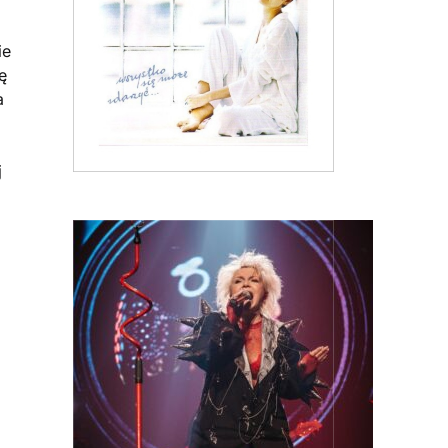
ie
ę
a
j