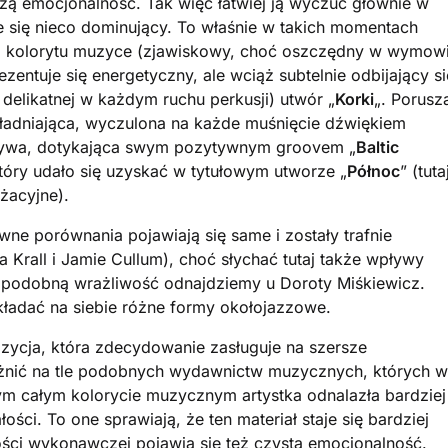
ą emocjonalność. Tak więc łatwiej ją wyczuć głównie w
e się nieco dominujący. To właśnie w takich momentach
go kolorytu muzyce (zjawiskowy, choć oszczędny w wymow
rezentuje się energetyczny, ale wciąż subtelnie odbijający si
 delikatnej w każdym ruchu perkusji) utwór „
Korki
„. Porusz
ładniająca, wyczulona na każde muśnięcie dźwiękiem
t żywa, dotykająca swym pozytywnym groovem „
Baltic
tóry udało się uzyskać w tytułowym utworze „
Północ
” (tuta
żacyjne).
wne porównania pojawiają się same i zostały trafnie
Krall i Jamie Cullum), choć słychać tutaj także wpływy
j podobną wrażliwość odnajdziemy u Doroty Miśkiewicz.
kładać na siebie różne formy okołojazzowe.
zycja, która zdecydowanie zasługuje na szersze
óżnić na tle podobnych wydawnictw muzycznych, których w
tym całym kolorycie muzycznym artystka odnalazła bardziej
łości. To one sprawiają, że ten materiał staje się bardziej
ości wykonawczej pojawia się też czysta emocjonalność.