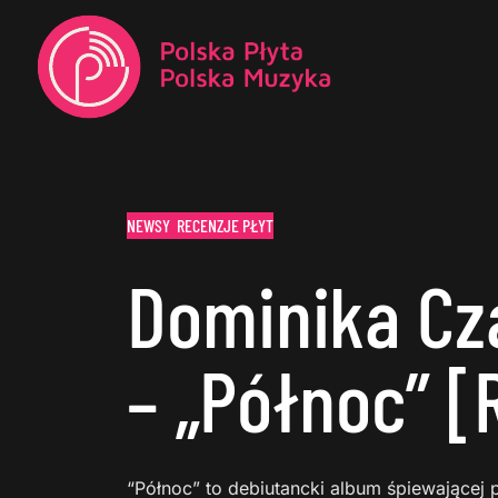
NEWSY
RECENZJE PŁYT
Dominika Cz
– „Północ” 
“Północ” to debiutancki album śpiewającej p