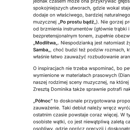
jednak czasem może ona przykrywać głębsz
spokojniejszych utworach, gdzie wokal staj
dodaje on właściwego, bardziej naturalne
muzycznej „
Po prostu bądź
„). Nie gorzej p
od brzmienia instrumentów (głównie trąbki i
bezpretensjonalnym tonem, zupełnie obezw
„
Modlitwa
„. Niespodzianką jest natomias
Samba
„, choć budzi też podziw rozmach, k
właśnie łatwo zauważyć rozbudowanie aran
O inspiracjach nie trzeba wspominać, bo pe
wymienione w materiałach prasowych (Diana 
naszej rodzimej sceny muzycznej, na które
Zresztą Dominika także sprawnie potrafi na
„
Północ
” to doskonale przygotowana propo
zauważenie. Taki debiut należy wręcz wyr
ostatnim czasie powstaje coraz więcej. W 
osobiste wątki, co jest niewątpliwą zaletą ca
osobliwy, gdzie oprócz precyzji i doskonał