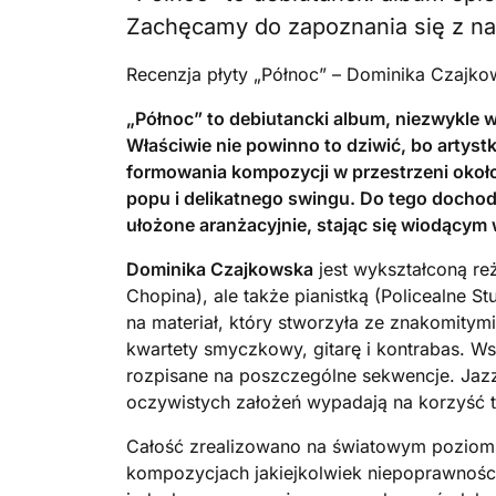
Zachęcamy do zapoznania się z na
Recenzja płyty „Północ” – Dominika Czajk
„Północ” to debiutancki album, niezwykle 
Właściwie nie powinno to dziwić, bo artyst
formowania kompozycji w przestrzeni około
popu i delikatnego swingu. Do tego dochodz
ułożone aranżacyjnie, stając się wiodącym w
Dominika Czajkowska
jest wykształconą re
Chopina), ale także pianistką (Policealne 
na materiał, który stworzyła ze znakomit
kwartety smyczkowy, gitarę i kontrabas. Ws
rozpisane na poszczególne sekwencje. Jazz 
oczywistych założeń wypadają na korzyść 
Całość zrealizowano na światowym poziomi
kompozycjach jakiejkolwiek niepoprawności. 