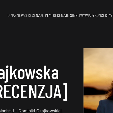
O NAS
NEWSY
RECENZJE PŁYT
RECENZJE SINGLI
WYWIADY
KONCERTY/
ajkowska
[RECENZJA]
ianistki – Dominiki Czajkowskiej.