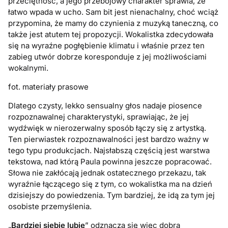
przeciętność, a jego przebojowy charakter sprawia, że
łatwo wpada w ucho. Sam bit jest nienachalny, choć wciąż
przypomina, że mamy do czynienia z muzyką taneczną, co
także jest atutem tej propozycji. Wokalistka zdecydowała
się na wyraźne pogłębienie klimatu i właśnie przez ten
zabieg utwór dobrze koresponduje z jej możliwościami
wokalnymi.
fot. materiały prasowe
Dlatego czysty, lekko sensualny głos nadaje piosence
rozpoznawalnej charakterystyki, sprawiając, że jej
wydźwięk w nierozerwalny sposób łączy się z artystką.
Ten pierwiastek rozpoznawalności jest bardzo ważny w
tego typu produkcjach. Najsłabszą częścią jest warstwa
tekstowa, nad którą Paula powinna jeszcze popracować.
Słowa nie zakłócają jednak ostatecznego przekazu, tak
wyraźnie łączącego się z tym, co wokalistka ma na dzień
dzisiejszy do powiedzenia. Tym bardziej, że idą za tym jej
osobiste przemyślenia.
„
Bardziej siebie lubię
” odznacza się więc dobrą