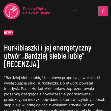
Szukaj
NEWSY
Hurkiblaszki i jej energetyczny
utwór „Bardziej siebie lubię”
[RECENZJA]
“Bardziej siebie lubię” to solowa propozycja wokalistki
występującej jako Hurkiblaszki. Do utworu powstał
teledysk. Paula Hurkot-Akimenkow zaprezentowała
piosenkę czerpiącą z nowocześnie podrasowanej
produkcyjnie muzyki pop-dance, która w czytelny sposób
stapia się w jedną całość z wokalem artystki. W tym
przypadku całkiem niezła realizacja wyciągnęła ten utwór