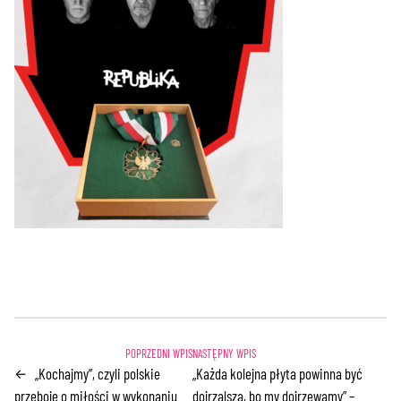
„Kochajmy”, czyli polskie
„Każda kolejna płyta powinna być
←
przeboje o miłości w wykonaniu
dojrzalsza, bo my dojrzewamy” –