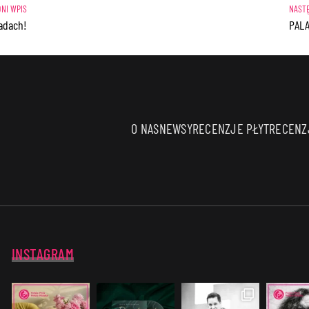
adach!
PALA
O NAS
NEWSY
RECENZJE PŁYT
RECENZJ
INSTAGRAM