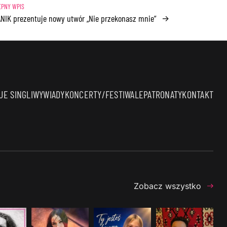
NIK prezentuje nowy utwór „Nie przekonasz mnie”
→
E SINGLI
WYWIADY
KONCERTY/FESTIWALE
PATRONATY
KONTAKT
Zobacz wszystko