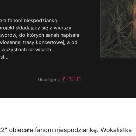
cała fanom niespodziankę.
rojekt składający się z wierszy
tworów, do których sanah napisała
iosennej trasy koncertowej, a od
e wszystkich serwisach
est…
Udostępnij:
22” obiecała fanom niespodziankę. Wokalistka