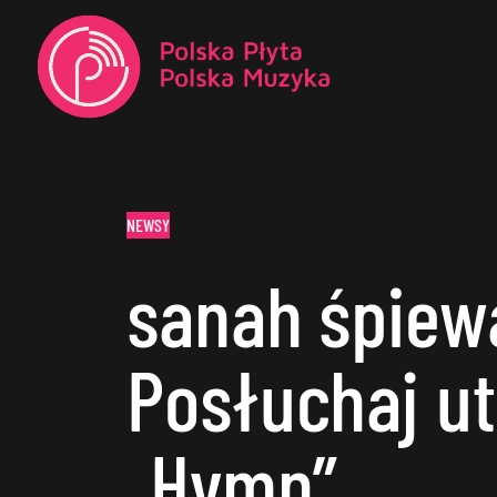
NEWSY
sanah śpiew
Posłuchaj u
„Hymn”