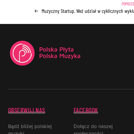
Muzyczny Startup. Weź udział w cyklicznych wykł
←
OBSERWUJ NAS
FACEBOOK
Bądź bliżej polskiej
Dołącz do naszej
muzyki.
społeczności.