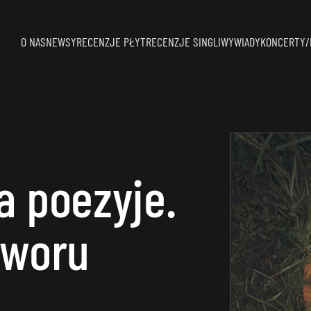
O NAS
NEWSY
RECENZJE PŁYT
RECENZJE SINGLI
WYWIADY
KONCERTY/
a poezyje.
tworu