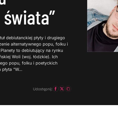
 świata”
ł debiutanckiej płyty i drugiego
zenie alternatywnego popu, folku i
Planety to debiutujący na rynku
iej Woli (woj. łódzkie). Ich
ego popu, folku i poetyckich
a płyta “W…
Udostępnij: