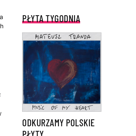
PŁYTA TYGODNIA
la
ch
z
W
ODKURZAMY POLSKIE
PŁYTY