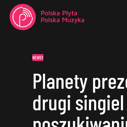
NEWSY
Planety prez
drugi singiel
poszukiwani