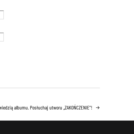
owiedzią albumu. Posłuchaj utworu „ZAKOŃCZENIE”!
→