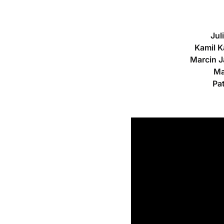
Jul
Kamil 
Marcin J
Ma
Pa