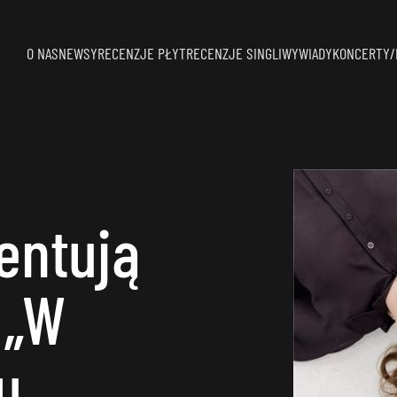
O NAS
NEWSY
RECENZJE PŁYT
RECENZJE SINGLI
WYWIADY
KONCERTY/
entują
 „W
u