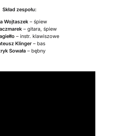
Skład zespołu:
ia Wojtaszek
– śpiew
Kaczmarek
– gitara, śpiew
agiełło
– instr. klawiszowe
teusz Klinger
– bas
tryk Sowała
– bębny