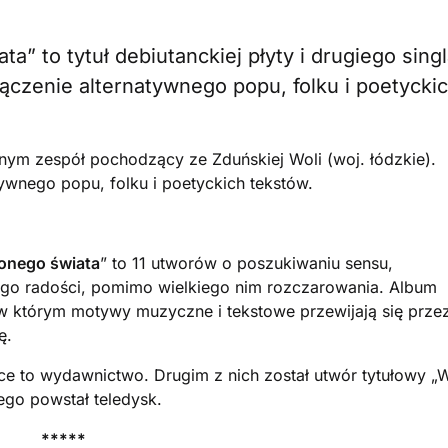
” to tytuł debiutanckiej płyty i drugiego sing
łączenie alternatywnego popu, folku i poetycki
znym zespół pochodzący ze Zduńskiej Woli (woj. łódzkie).
tywnego popu, folku i poetyckich tekstów.
onego świata
” to 11 utworów o poszukiwaniu sensu,
iego radości, pomimo wielkiego nim rozczarowania. Album
 którym motywy muzyczne i tekstowe przewijają się prze
ę.
ce to wydawnictwo. Drugim z nich został utwór tytułowy „
ego powstał teledysk.
*****