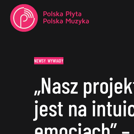
NEWSY
WYWIADY
„Nasz projek
jest na intuic
emocjach” – 