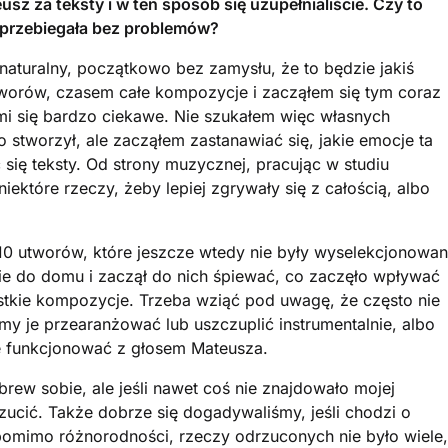
sz za teksty i w ten sposób się uzupełnialiście. Czy to
 przebiegała bez problemów?
aturalny, początkowo bez zamysłu, że to będzie jakiś
utworów, czasem całe kompozycje i zacząłem się tym coraz
mi się bardzo ciekawe. Nie szukałem więc własnych
 stworzył, ale zacząłem zastanawiać się, jakie emocje ta
ię teksty. Od strony muzycznej, pracując w studiu
ektóre rzeczy, żeby lepiej zgrywały się z całością, albo
 10 utworów, które jeszcze wtedy nie były wyselekcjonowa
nie do domu i zaczął do nich śpiewać, co zaczęło wpływać
ystkie kompozycje. Trzeba wziąć pod uwagę, że często nie
śmy je przearanżować lub uszczuplić instrumentalnie, albo
e funkcjonować z głosem Mateusza.
rew sobie, ale jeśli nawet coś nie znajdowało mojej
zucić. Także dobrze się dogadywaliśmy, jeśli chodzi o
omimo różnorodności, rzeczy odrzuconych nie było wiele,