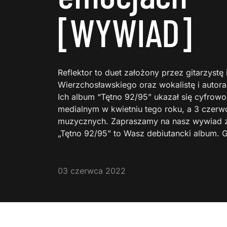
[WYWIAD]
Reflektor to duet założony przez gitarzystę
Wierzchosławskiego oraz wokalistę i autor
Ich album “Tętno 92/95” ukazał się cyfro
medialnym w kwietniu tego roku, a 3 czerwc
muzycznych. Zapraszamy na nasz wywiad z 
„Tętno 92/95” to Wasz debiutancki album. 
03 czerwca 2022