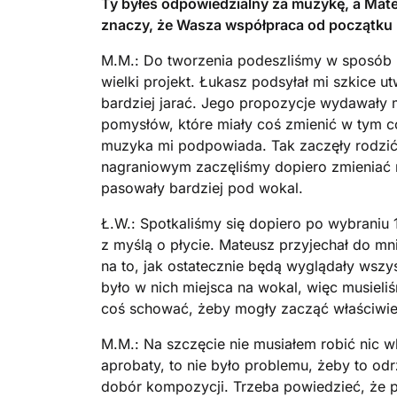
Ty byłeś odpowiedzialny za muzykę, a Mateu
znaczy, że Wasza współpraca od początku
M.M.: Do tworzenia podeszliśmy w sposób n
wielki projekt. Łukasz podsyłał mi szkice 
bardziej jarać. Jego propozycje wydawały 
pomysłów, które miały coś zmienić w tym co
muzyka mi podpowiada. Tak zaczęły rodzić s
nagraniowym zaczęliśmy dopiero zmieniać ni
pasowały bardziej pod wokal.
Ł.W.: Spotkaliśmy się dopiero po wybraniu
z myślą o płycie. Mateusz przyjechał do m
na to, jak ostatecznie będą wyglądały wsz
było w nich miejsca na wokal, więc musieli
coś schować, żeby mogły zacząć właściwi
M.M.: Na szczęcie nie musiałem robić nic wb
aprobaty, to nie było problemu, żeby to odr
dobór kompozycji. Trzeba powiedzieć, że p