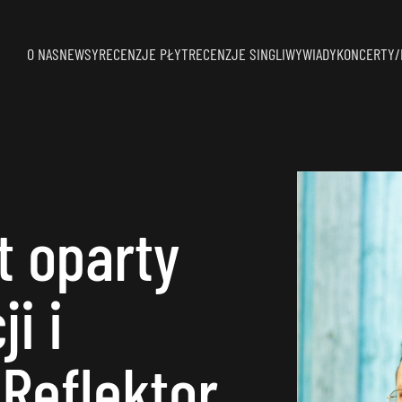
O NAS
NEWSY
RECENZJE PŁYT
RECENZJE SINGLI
WYWIADY
KONCERTY/
t oparty
ji i
Reflektor