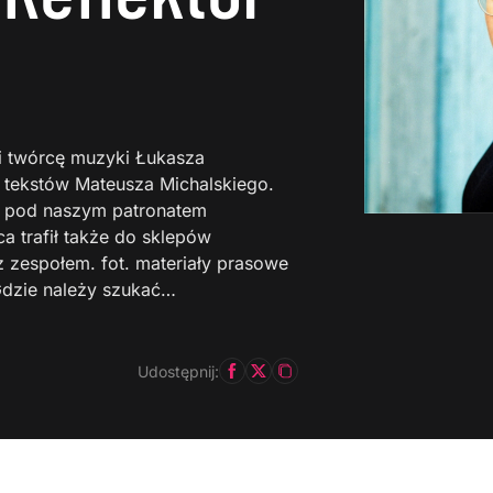
 i twórcę muzyki Łukasza
a tekstów Mateusza Michalskiego.
wo pod naszym patronatem
a trafił także do sklepów
zespołem. fot. materiały prasowe
Gdzie należy szukać…
Udostępnij: