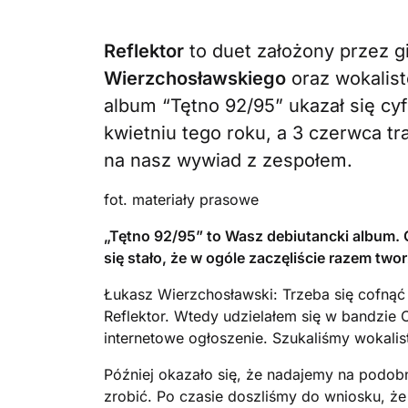
Reflektor
to duet założony przez g
Wierzchosławskiego
oraz wokalist
album “Tętno 92/95” ukazał się c
kwietniu tego roku, a 3 czerwca t
na nasz wywiad z zespołem.
fot. materiały prasowe
„Tętno 92/95” to Wasz debiutancki album.
się stało, że w ogóle zaczęliście razem two
Łukasz Wierzchosławski: Trzeba się cofnąć 
Reflektor. Wtedy udzielałem się w bandzie
internetowe ogłoszenie. Szukaliśmy wokalisty
Później okazało się, że nadajemy na podobny
zrobić. Po czasie doszliśmy do wniosku, ż