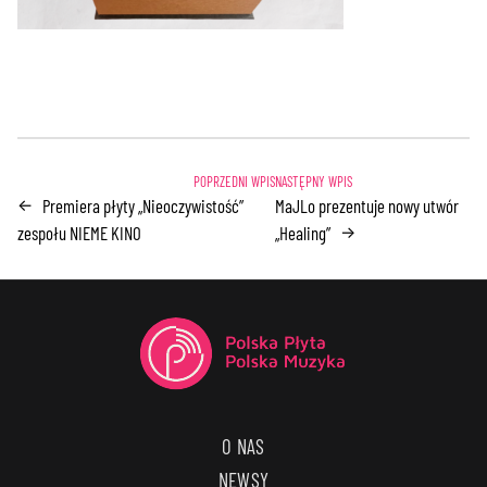
Premiera płyty „Nieoczywistość”
MaJLo prezentuje nowy utwór
←
zespołu NIEME KINO
„Healing”
→
O NAS
NEWSY