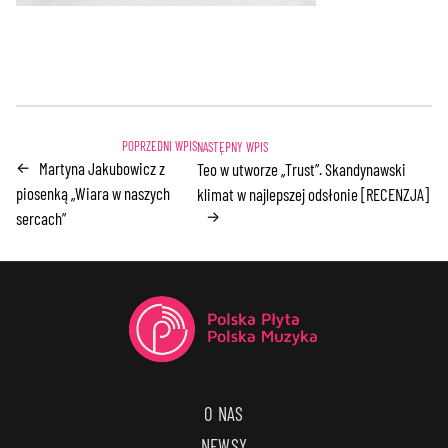
Martyna Jakubowicz z
←
Teo w utworze „Trust”. Skandynawski
piosenką „Wiara w naszych
klimat w najlepszej odsłonie [RECENZJA]
→
sercach”
O NAS
NEWSY