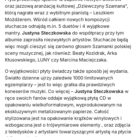
oraz jazzową aranżację kultowej „Dziewczyny Szamana”,
którą nagrała wraz z wybitnym pianistą – Leszkiem
Możdżerem. Wśród całkiem nowych kompozycji
słuchacze odnajdą m.in. 5 duetów i 4 wyjątkowe
mantry.
Justyna Steczkowska
do współpracy przy tym
albumie zaprosiła niezwykłych artystów. Słuchacze będą
więc mogli cieszyć się zarówno głosem Szamanki polskiej
sceny muzycznej, jak również: Beaty Kozidrak, Arka
Kłusowskiego, LUNY czy Marcina Maciejczaka.
O wyjątkowości płyty świadczy także sposób jej wydania.
Światło dzienne ujrzy zaledwie 1000 limitowanych
egzemplarzy – jest to więc gratka dla prawdziwych
koneserów muzyki. Co więcej –
Justyna Steczkowska
w
ręce swoich fanów oddaje wyjątkową płytę CD w
opakowaniu wielkoformatowym, wyprodukowanym na
ekskluzywnym metalizowanym papierze. Całość
stylizowana jest na opakowanie krążków winylowych i
wzbogacona jest o trójwymiarowe elementy , oraz zdjęcia
z teledysków z artystami towarzyszącymi artystę na płycie