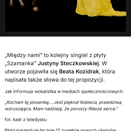
„Między nami” to kolejny singiel z płyty
„Szamanka”
Justyny Steczkowskiej
. W
utworze pojawiła się
Beata Kozidrak
, która
napisała także słowa do tej propozycji.
Jak informuje wokalistka w mediach społecznościowych:
„Kocham tę piosenkę… Jest piękna! Kobieca, prawdziwa,
wzruszająca. Mam nadzieję, że poruszy Wasze serca.”
fot. kadr z teledysku
Płyta prezentuje łącznie 12 zupełnie nowych utworów