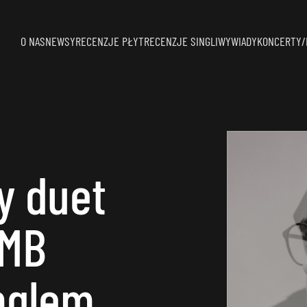
O NAS
NEWSY
RECENZJE PŁYT
RECENZJE SINGLI
WYWIADY
KONCERTY/
y duet
 MB
nglem