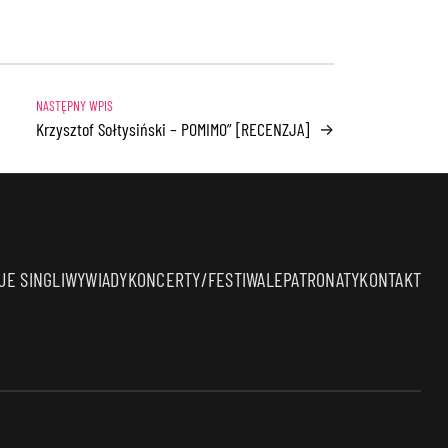
Krzysztof Sołtysiński – POMIMO” [RECENZJA]
→
E SINGLI
WYWIADY
KONCERTY/FESTIWALE
PATRONATY
KONTAKT