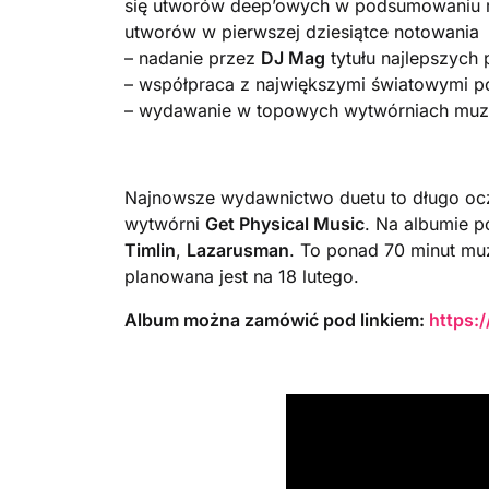
się utworów deep’owych w podsumowaniu r
utworów w pierwszej dziesiątce notowania
– nadanie przez
DJ Mag
tytułu najlepszych
– współpraca z największymi światowymi p
– wydawanie w topowych wytwórniach muzyc
Najnowsze wydawnictwo duetu to długo ocze
wytwórni
Get Physical Music
. Na albumie po
Timlin
,
Lazarusman
. To ponad 70 minut muz
planowana jest na 18 lutego.
Album można zamówić pod linkiem:
https: