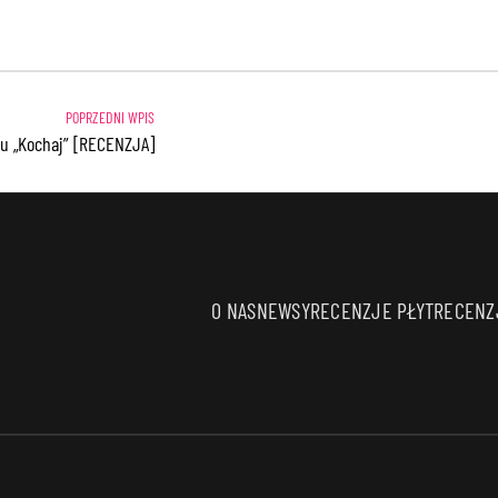
oru „Kochaj” [RECENZJA]
O NAS
NEWSY
RECENZJE PŁYT
RECENZJ