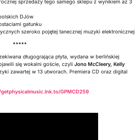
ocznej sprzedaży tego samego sklepu z wynikiem az 3
 polskich DJów
ostaciami gatunku
znych szeroko pojętej tanecznej muzyki elektronicznej
*****
kiwana długogrająca płyta, wydana w berlińskiej
jawili się wokalni goście, czyli
Jono McCleery,
Kelly
yki zawartej w 13 utworach. Premiera CD oraz digital
//getphysicalmusic.lnk.to/GPMCD259