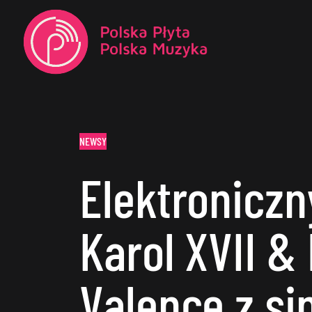
NEWSY
Elektroniczn
Karol XVII &
Valence z si