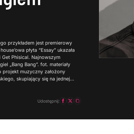
ego przykładem jest premierowy
 house’owa płyta “Essay” ukazała
i Get Phisical. Najnowszym
iel „Bang Bang”. fot. materiały
o projekt muzyczny założony
kiego, skupiający się na jednej…
Udostępnij: