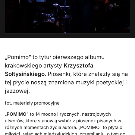
„Pomimo” to tytuł pierwszego albumu
krakowskiego artysty
Krzysztofa
Sołtysińskiego
. Piosenki, które znalazły się na
tej płycie noszą znamiona muzyki poetyckiej i
jazzowej.
fot. materiały promocyjne
„
POMIMO
” to 14 mocno lirycznych, nastrojowych
utworów, które stanowią wybór z piosenek pisanych w
różnych momentach życia autora. „POMIMO” to płyta o
miłości, relacjach międzyludzkich, przemijaniu, o tym co