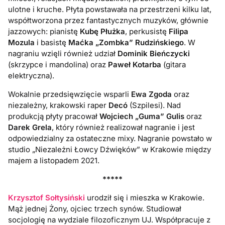
ulotne i kruche. Płyta powstawała na przestrzeni kilku lat,
współtworzona przez fantastycznych muzyków, głównie
jazzowych: pianistę
Kubę Płużka
, perkusistę
Filipa
Mozula
i basistę
Maćka „Zombka” Rudzińskiego
. W
nagraniu wzięli również udział
Dominik Bieńczycki
(skrzypce i mandolina) oraz
Paweł Kotarba
(gitara
elektryczna).
Wokalnie przedsięwzięcie wsparli
Ewa Zgoda
oraz
niezależny, krakowski raper
Decó
(Szpilesi). Nad
produkcją płyty pracował
Wojciech „Guma” Gulis
oraz
Darek Grela
, który również realizował nagranie i jest
odpowiedzialny za ostateczne mixy. Nagranie powstało w
studio „Niezależni Łowcy Dźwięków” w Krakowie między
majem a listopadem 2021.
*****
Krzysztof Sołtysiński
urodził się i mieszka w Krakowie.
Mąż jednej Żony, ojciec trzech synów. Studiował
socjologię na wydziale filozoficznym UJ. Współpracuje z