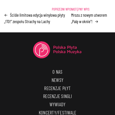
Ściśle limitowa edycja winylowa płyty
Mrozu z nowym utworem
←
„!TO!” zespołu Strachy na Lachy
„Palę w oknie”!
→
O NAS
NEWSY
RECENZJE PŁYT
RECENZJE SINGLI
WYWIADY
KONCERTY/FESTIWALE