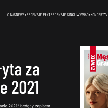
O NAS
NEWSY
RECENZJE PŁYT
RECENZJE SINGLI
WYWIADY
KONCERTY/
yta za
e 2021
ranie 2021” będący zapisem