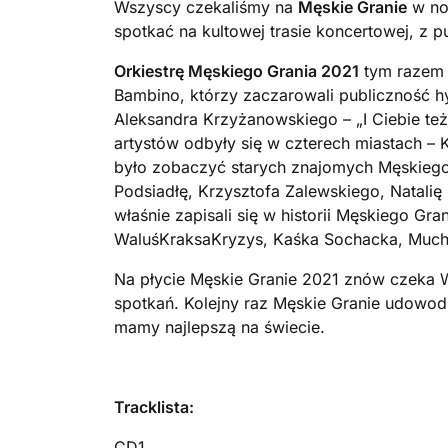
Wszyscy czekaliśmy na
Męskie Granie
w nor
spotkać na kultowej trasie koncertowej, z 
Orkiestrę Męskiego Grania 2021
tym razem p
Bambino, którzy zaczarowali publiczność
Aleksandra Krzyżanowskiego – „I Ciebie też,
artystów odbyły się w czterech miastach –
było zobaczyć starych znajomych Męskiego 
Podsiadłę, Krzysztofa Zalewskiego, Natalię 
właśnie zapisali się w historii Męskiego Gr
WaluśKraksaKryzys, Kaśka Sochacka, Muchy
Na płycie Męskie Granie 2021 znów czeka 
spotkań. Kolejny raz Męskie Granie udowodn
mamy najlepszą na świecie.
Tracklista:
CD1