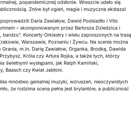
malnej, popandemicznej odsłonie. Wreszcie udało się
publicznością. Znów był ogień, magia i muzyczna ekstaza!
oprowadzili Daria Zawiałow, Dawid Podsiadło i Vito
 hymnem – skomponowanym przez Bartosza Dziedzica i
 bardzo”. Koncerty Orkiestry i wielu zaproszonych na tras
 Krakowie, Warszawie, Poznaniu i Żywcu. Na scenie można
Grania, m.in. Darię Zawiałow, Organka, Brodkę, Dawida
Przybysz, Króla czy Artura Rojka, a także tych, którzy
ania świetnymi występami, jak Ralph Kamiński,
, Baasch czy Kwiat Jabłoni.
Was mnóstwo genialnej muzyki, wzruszeń, nieoczywistych
iło, że rodzima scena pełna jest brylantów, a publiczność