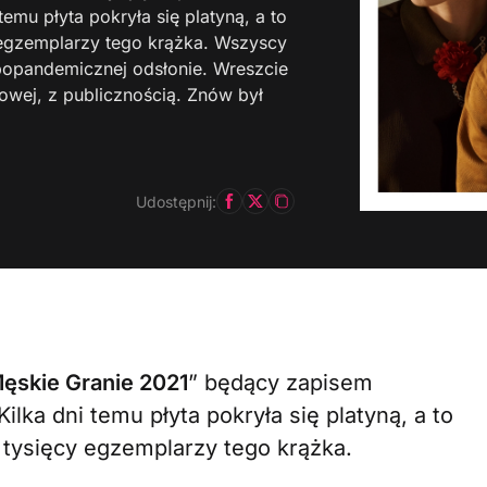
temu płyta pokryła się platyną, a to
 egzemplarzy tego krążka. Wszyscy
popandemicznej odsłonie. Wreszcie
towej, z publicznością. Znów był
Udostępnij:
ęskie Granie 2021
” będący zapisem
ilka dni temu płyta pokryła się platyną, a to
 tysięcy egzemplarzy tego krążka.