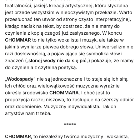
teatralności, jakiejś kreacji artystycznej, która słyszalna
jest przede wszystkim w nieoczywistym przekazie. Warto
przesłuchać ten utwór od strony czysto interpretacyjnej,
kładąc nacisk na tekst, by dostrzec, że nie mamy do
czynienia z kopią czegoś już zasłyszanego. W końcu
CHOMMAR
to nie tylko wokalista i muzyk, ale także w
jakimś wymiarze piewca dobrego słowa. Uniwersalizm nie
razi dosłownością, a pojawiająca się symbolika słów i
znaczeń („
słonej wody nie da się pić
„) pokazuje, że mamy
do czynienia z czytelną poetyką.
„
Wodospady
” nie są jednoznaczne i to staje się ich siłą.
Ich chłód oraz wielowątkowość muzyczna wyraźnie
określa środowisko
CHOMMARA
. I choć jest to
propozycja raczej niszowa, to zasługuje na szerszy odbiór
oraz docenienie. Muzyczny indywidualista. Takich
artystów nam trzeba.
*****
CHOMMAR
, to niezależny twórca muzyczny i wokalista,