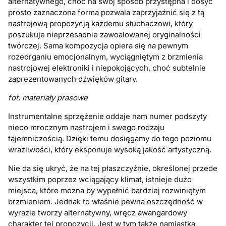
alternatywnego, choć na swój sposób przystępna i dosyć
prosto zaznaczona forma pozwala zaprzyjaźnić się z tą
nastrojową propozycją każdemu słuchaczowi, który
poszukuje nieprzesadnie zawoalowanej oryginalności
twórczej. Sama kompozycja opiera się na pewnym
rozedrganiu emocjonalnym, wyciągniętym z brzmienia
nastrojowej elektroniki i niepokojących, choć subtelnie
zaprezentowanych dźwięków gitary.
fot. materiały prasowe
Instrumentalne sprzężenie oddaje nam numer podszyty
nieco mrocznym nastrojem i swego rodzaju
tajemniczością. Dzięki temu dosięgamy do tego poziomu
wrażliwości, który eksponuje wysoką jakość artystyczną.
Nie da się ukryć, że na tej płaszczyźnie, określonej przede
wszystkim poprzez wciągający klimat, istnieje dużo
miejsca, które można by wypełnić bardziej rozwiniętym
brzmieniem. Jednak to właśnie pewna oszczędność w
wyrazie tworzy alternatywny, wręcz awangardowy
charakter tej propozycji. Jest w tym także namiastka