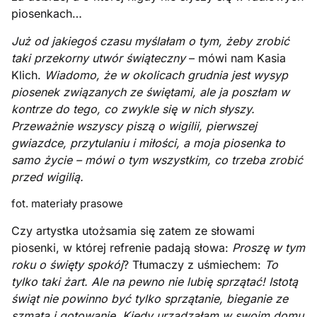
piosenkach…
Już od jakiegoś czasu myślałam o tym, żeby zrobić
taki przekorny utwór świąteczny
– mówi nam Kasia
Klich.
Wiadomo, że w okolicach grudnia jest wysyp
piosenek związanych ze świętami, ale ja poszłam w
kontrze do tego, co zwykle się w nich słyszy.
Przeważnie wszyscy piszą o wigilii, pierwszej
gwiazdce, przytulaniu i miłości, a moja piosenka to
samo życie – mówi o tym wszystkim, co trzeba zrobić
przed wigilią.
fot. materiały prasowe
Czy artystka utożsamia się zatem ze słowami
piosenki, w której refrenie padają słowa:
Proszę w tym
roku o święty spokój
? Tłumaczy z uśmiechem:
To
tylko taki żart. Ale na pewno nie lubię sprzątać! Istotą
świąt nie powinno być tylko sprzątanie, bieganie ze
szmatą i gotowanie
.
Kiedy urządzałam w swoim domu