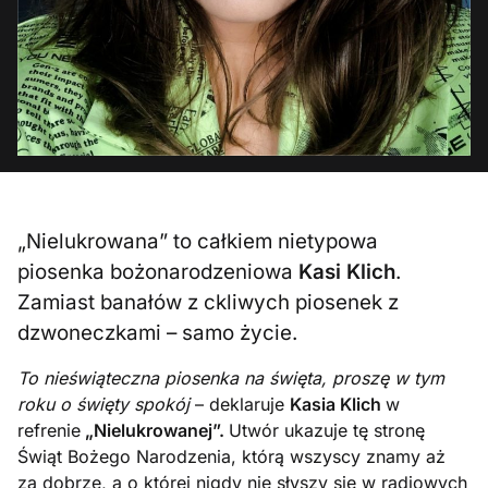
„Nielukrowana” to całkiem nietypowa
piosenka bożonarodzeniowa
Kasi Klich
.
Zamiast banałów z ckliwych piosenek z
dzwoneczkami – samo życie.
To nieświąteczna piosenka na święta, proszę w tym
roku o święty spokój
– deklaruje
Kasia Klich
w
refrenie
„Nielukrowanej”.
Utwór ukazuje tę stronę
Świąt Bożego Narodzenia, którą wszyscy znamy aż
za dobrze, a o której nigdy nie słyszy się w radiowych