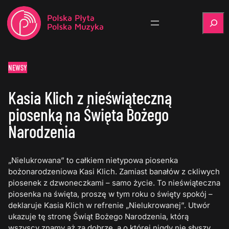
Szukaj
NEWSY
Kasia Klich z nieświąteczną
piosenką na Święta Bożego
Narodzenia
„Nielukrowana” to całkiem nietypowa piosenka
bożonarodzeniowa Kasi Klich. Zamiast banałów z ckliwych
piosenek z dzwoneczkami – samo życie. To nieświąteczna
piosenka na święta, proszę w tym roku o święty spokój –
deklaruje Kasia Klich w refrenie „Nielukrowanej”. Utwór
ukazuje tę stronę Świąt Bożego Narodzenia, którą
wszyscy znamy aż za dobrze, a o której nigdy nie słyszy