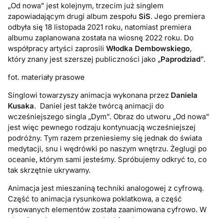
„Od nowa” jest kolejnym, trzecim już singlem
zapowiadającym drugi album zespołu
SiS
. Jego premiera
odbyła się 18 listopada 2021 roku, natomiast premiera
albumu zaplanowana została na wiosnę 2022 roku. Do
współpracy artyści zaprosili
Włodka Dembowskiego
,
który znany jest szerszej publiczności jako „
Paprodziad
”.
fot. materiały prasowe
Singlowi towarzyszy animacja wykonana przez
Daniela
Kusaka
. Daniel jest także twórcą animacji do
wcześniejszego singla „Dym”. Obraz do utworu „Od nowa”
jest więc pewnego rodzaju kontynuacją wcześniejszej
podróżny. Tym razem przeniesiemy się jednak do świata
medytacji, snu i wędrówki po naszym wnętrzu. Żeglugi po
oceanie, którym sami jesteśmy. Spróbujemy odkryć to, co
tak skrzętnie ukrywamy.
Animacja jest mieszaniną techniki analogowej z cyfrową.
Część to animacja rysunkowa poklatkowa, a część
rysowanych elementów została zaanimowana cyfrowo. W